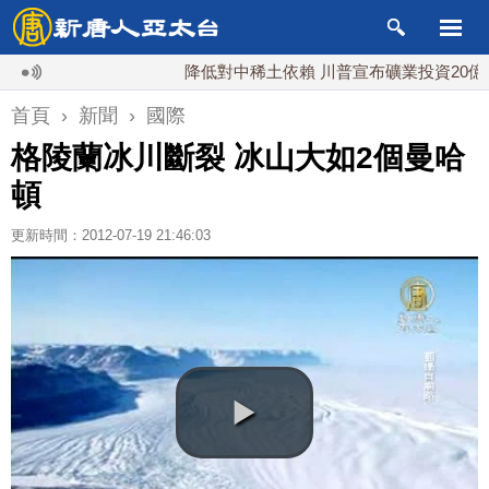
降低對中稀土依賴 川普宣布礦業投資20億美元
首頁
›
新聞
›
國際
格陵蘭冰川斷裂 冰山大如2個曼哈
頓
更新時間：2012-07-19 21:46:03