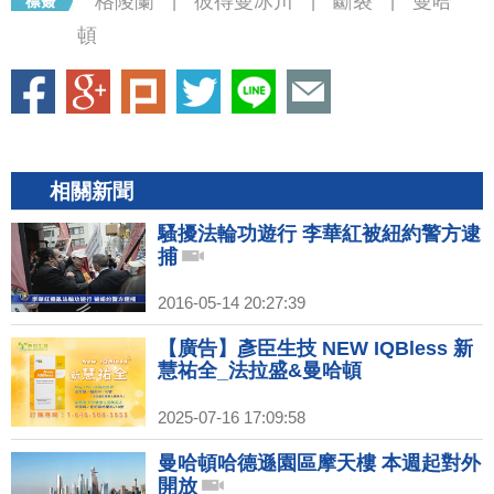
格陵蘭
彼得曼冰川
斷裂
曼哈
|
|
|
頓
相關新聞
騷擾法輪功遊行 李華紅被紐約警方逮
捕
2016-05-14 20:27:39
【廣告】彥臣生技 NEW IQBless 新
慧祐全_法拉盛&曼哈頓
2025-07-16 17:09:58
曼哈頓哈德遜園區摩天樓 本週起對外
開放