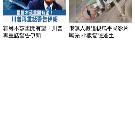
霍爾木茲重開有望！川普
俄無人機追殺烏平民影片
再重話警告伊朗
曝光 小販驚險逃生