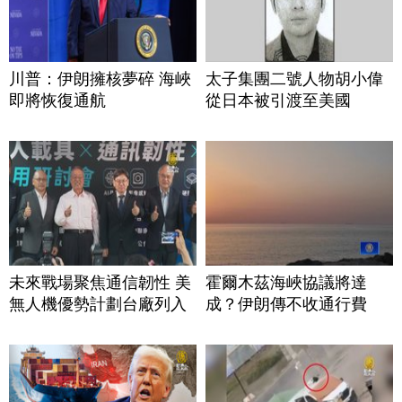
川普：伊朗擁核夢碎 海峽
太子集團二號人物胡小偉
即將恢復通航
從日本被引渡至美國
未來戰場聚焦通信韌性 美
霍爾木茲海峽協議將達
無人機優勢計劃台廠列入
成？伊朗傳不收通行費