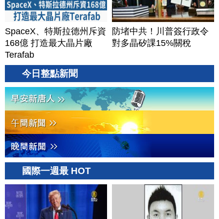
SpaceX、特斯拉德州斥資
防堵中共！川普簽行政令
168億 打造最大晶片廠
對多晶矽課15%關稅
Terafab
今日整點新聞
國際一週最 HOT