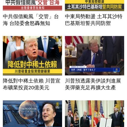
中共假借颱風「交管」台
中東局勢動盪 土耳其沙特
海 台陸委會怒轟無知
巴基斯坦誓共同防禦
降低對中稀土依賴 川普宣
川普預透露美伊談判進展
布礦業投資20億美元
美彈藥充足再擴大生產