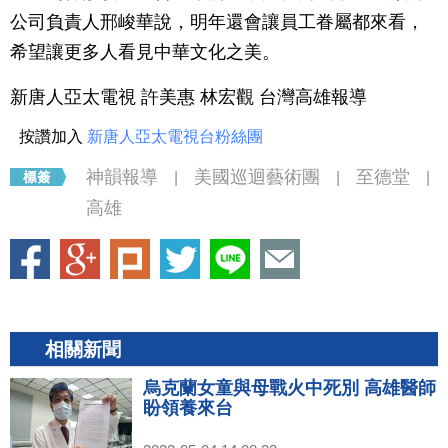
公司負責人邢峻華說，明年還會讓員工眷屬都來看，
希望讓更多人看見中華文化之美。
新唐人亞太電視 許美惠 林宏觀 台灣高雄報導
按讚加入
新唐人亞太電視台粉絲團
神韻報導
美國巡迴藝術團
至德堂
|
|
|
高雄
相關新聞
烏克蘭女童與母戰火中死別 高雄醫師
盼領養來台