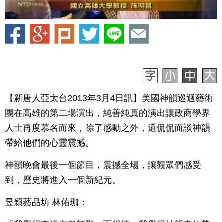
【新唐人亞太台2013年3月4日訊】美國神韻巡迴藝術
團在高雄的第二場演出，純善純真的演出讓政商學界
人士再度慕名而來，除了感動之外，還侃侃而談神韻
帶給他們的心靈震撼。
神韻晚會最後一個節目，震撼全場，讓觀眾們感受
到，歷史將進入一個新紀元。
昱穎藝品坊 林佑珈：