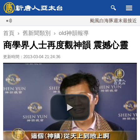
颱風白海豚週末最接近台灣 
首頁
›
舊新聞類別
›
old神韻報導
商學界人士再度觀神韻 震撼心靈
更新時間：2013-03-04 21:24:36