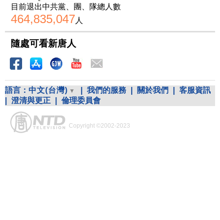
目前退出中共黨、團、隊總人數
464,835,047
人
隨處可看新唐人
語言：
中文(台灣)
|
我們的服務
|
關於我們
|
客服資訊
|
澄清與更正
|
倫理委員會
Copyright ©2002-2023