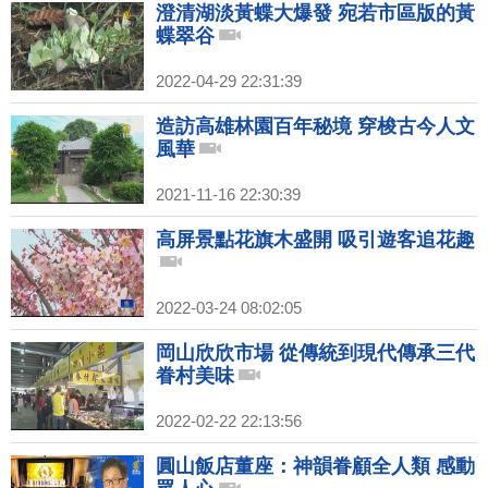
澄清湖淡黃蝶大爆發 宛若市區版的黃
蝶翠谷
2022-04-29 22:31:39
造訪高雄林園百年秘境 穿梭古今人文
風華
2021-11-16 22:30:39
高屏景點花旗木盛開 吸引遊客追花趣
2022-03-24 08:02:05
岡山欣欣市場 從傳統到現代傳承三代
眷村美味
2022-02-22 22:13:56
圓山飯店董座：神韻眷顧全人類 感動