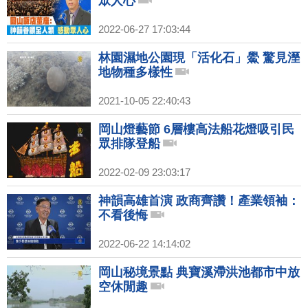
眾人心
2022-06-27 17:03:44
林園濕地公園現「活化石」鱟 驚見溼
地物種多樣性
2021-10-05 22:40:43
岡山燈藝節 6層樓高法船花燈吸引民
眾排隊登船
2022-02-09 23:03:17
神韻高雄首演 政商齊讚！產業領袖：
不看後悔
2022-06-22 14:14:02
岡山秘境景點 典寶溪滯洪池都市中放
空休閒趣