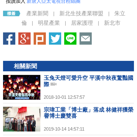
按讚加入
新唐人亞太電視台粉絲團
產業新聞
新北生技產業聯盟
朱立
|
|
倫
明星產業
居家護理
新北市
|
|
|
相關新聞
玉兔天燈可愛升空 平溪中秋夜驚豔國
際
2018-10-01 12:57:57
宗瑋工業「博士廠」落成 林健祥獲榮
譽博士慶雙喜
2019-10-14 14:57:11