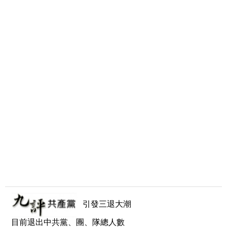
引發三退大潮
目前退出中共黨、團、隊總人數