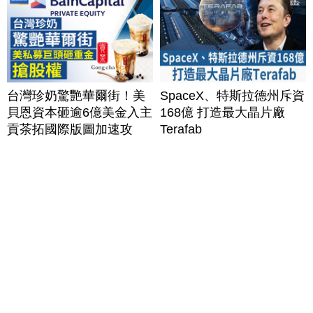
台灣珍奶驚艷華爾街！美
SpaceX、特斯拉德州斥資
貝恩資本砸逾6億美金入主
168億 打造最大晶片廠
貢茶拓國際版圖加速攻
Terafab
美？｜#財經新聞｜
20260806(四)