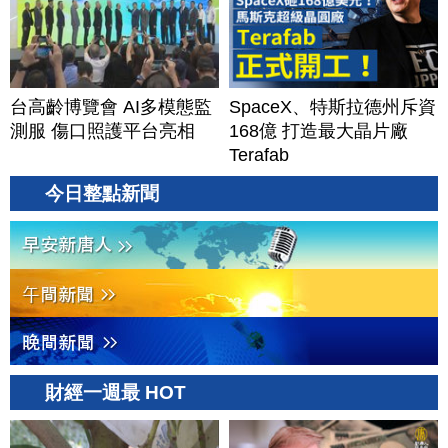
台高齡博覽會 AI多模態監
SpaceX、特斯拉德州斥資
測服 傷口照護平台亮相
168億 打造最大晶片廠
Terafab
今日整點新聞
財經一週最 HOT