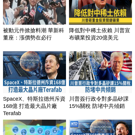
被動元件掀搶料潮 華新科
降低對中稀土依賴 川普宣
董座：漲價勢在必行
布礦業投資20億美元
SpaceX、特斯拉德州斥資
川普簽行政令對多晶矽課
168億 打造最大晶片廠
15%關稅 防堵中共傾銷
Terafab