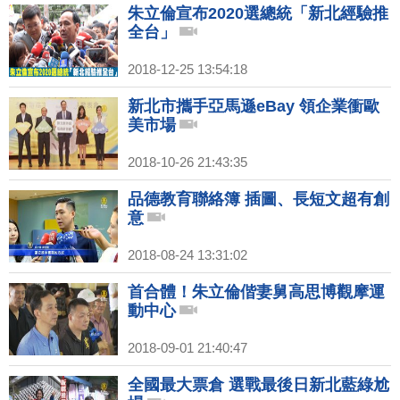
朱立倫宣布2020選總統「新北經驗推
全台」
2018-12-25 13:54:18
新北市攜手亞馬遜eBay 領企業衝歐
美市場
2018-10-26 21:43:35
品德教育聯絡簿 插圖、長短文超有創
意
2018-08-24 13:31:02
首合體！朱立倫偕妻舅高思博觀摩運
動中心
2018-09-01 21:40:47
全國最大票倉 選戰最後日新北藍綠尬