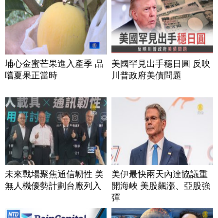
埔心金蜜芒果進入產季 品
美國罕見出手穩日圓 反映
嚐夏果正當時
川普政府美債問題
未來戰場聚焦通信韌性 美
美伊最快兩天內達協議重
無人機優勢計劃台廠列入
開海峽 美股飆漲、亞股強
彈