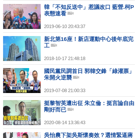
韓「不知反送中」惹議改口 藍營.柯P
表態速看
2019-06-10 20:43:37
新北第16座！新店運動中心後年底完
工
2018-10-17 21:48:18
國民黨民調首日 郭韓交鋒「綠灌票」
朱開火逆襲
2019-07-08 21:00:33
挺黎智英遭出征 朱立倫：挺言論自由
剛好而已
2020-08-14 13:36:43
吳怡農下架吳斯懷奏效？選情緊逼蔣