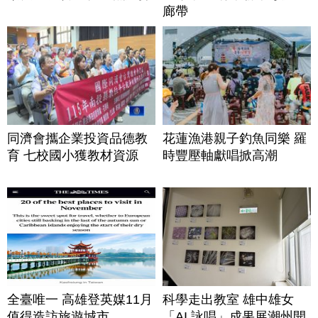
廊帶
同濟會攜企業投資品德教
花蓮漁港親子釣魚同樂 羅
育 七校國小獲教材資源
時豐壓軸獻唱掀高潮
全臺唯一 高雄登英媒11月
科學走出教室 雄中雄女
值得造訪旅遊城市
「AI 詠唱」成果展潮州開