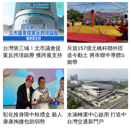
台灣第三城！北市議會提
斥資157億元橋科聯外匝
案反跨境鎮壓 獲跨黨支持
道今動土 將串聯半導體S
廊帶
彰化推身障中秋禮盒 藝人
水湳轉運中心啟用 打造中
康康掏腰包助弱勢
台灣交通新門戶