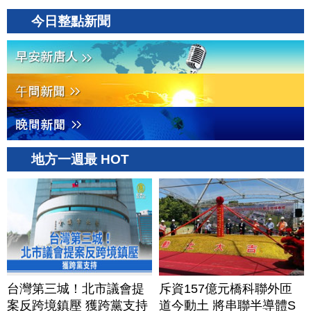
今日整點新聞
地方一週最 HOT
台灣第三城！北市議會提
斥資157億元橋科聯外匝
案反跨境鎮壓 獲跨黨支持
道今動土 將串聯半導體S