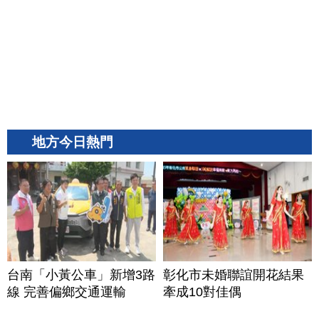
地方今日熱門
台南「小黃公車」新增3路
彰化市未婚聯誼開花結果
線 完善偏鄉交通運輸
牽成10對佳偶