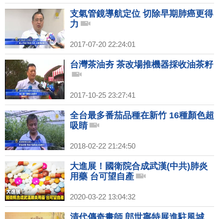
支氣管鏡導航定位 切除早期肺癌更得
力
2017-07-20 22:24:01
台灣茶油夯 茶改場推機器採收油茶籽
2017-10-25 23:27:41
全台最多番茄品種在新竹 16種顏色超
吸睛
2018-02-22 21:24:50
大進展！國衛院合成武漢(中共)肺炎
用藥 台可望自產
2020-03-22 13:04:32
清代傳奇畫師 郎世寧特展進駐風城