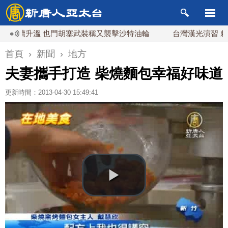
升溫 也門胡塞武裝稱又襲擊沙特油輪
台灣漢光演習 賴清德搭
首頁
›
新聞
›
地方
夫妻攜手打造 柴燒麵包幸福好味道
更新時間：2013-04-30 15:49:41