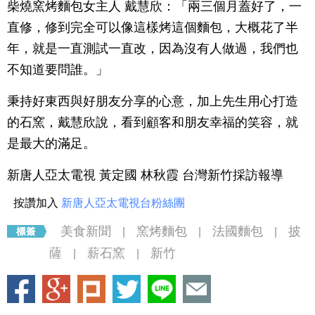
柴燒窯烤麵包女主人 戴慧欣：「兩三個月蓋好了，一
直修，修到完全可以像這樣烤這個麵包，大概花了半
年，就是一直測試一直改，因為沒有人做過，我們也
不知道要問誰。」
秉持好東西與好朋友分享的心意，加上先生用心打造
的石窯，戴慧欣說，看到顧客和朋友幸福的笑容，就
是最大的滿足。
新唐人亞太電視 黃定國 林秋霞 台灣新竹採訪報導
按讚加入
新唐人亞太電視台粉絲團
美食新聞
窯烤麵包
法國麵包
披
|
|
|
薩
薪石窯
新竹
|
|