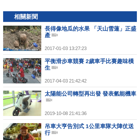
相關新聞
長得像地瓜的水果 「天山雪蓮」正盛
產
2017-01-03 13:27:23
平衡滑步車競賽 2歲車手比賽趣味橫
生
2017-04-03 21:42:42
太陽能公司轉型再出發 發表氫能機車
2019-10-08 21:41:36
吊車大亨告別式 1公里車隊大陣仗送
行