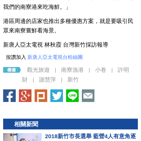
我們的南寮港來吃海鮮。」
港區周邊的店家也推出多種優惠方案，就是要吸引民
眾來南寮嘗鮮看海景。
新唐人亞太電視 林秋霞 台灣新竹採訪報導
按讚加入
新唐人亞太電視台粉絲團
觀光旅遊
南寮漁港
小卷
許明
|
|
|
財
謝慧萍
新竹
|
|
相關新聞
2018新竹市長選舉 藍營4人有意角逐