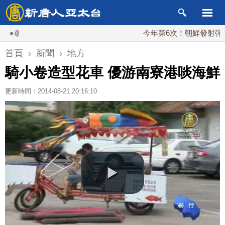
今年第6次！朝鮮發射彈道導彈 
首頁
›
新聞
›
地方
騎小卷造型花車 優游南寮港啖海鮮
更新時間：2014-08-21 20:16:10