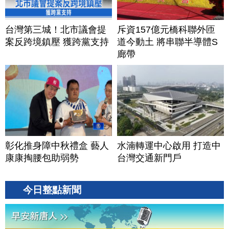
台灣第三城！北市議會提
斥資157億元橋科聯外匝
案反跨境鎮壓 獲跨黨支持
道今動土 將串聯半導體S
廊帶
彰化推身障中秋禮盒 藝人
水湳轉運中心啟用 打造中
康康掏腰包助弱勢
台灣交通新門戶
今日整點新聞