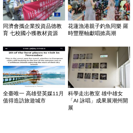
同濟會攜企業投資品德教
花蓮漁港親子釣魚同樂 羅
育 七校國小獲教材資源
時豐壓軸獻唱掀高潮
全臺唯一 高雄登英媒11月
科學走出教室 雄中雄女
值得造訪旅遊城市
「AI 詠唱」成果展潮州開
展