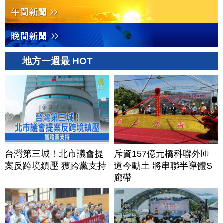
地方一週最 HOT
台灣第三城！北市議會提
斥資157億元橋科聯外匝
案反跨境鎮壓 獲跨黨支持
道今動土 將串聯半導體S
廊帶