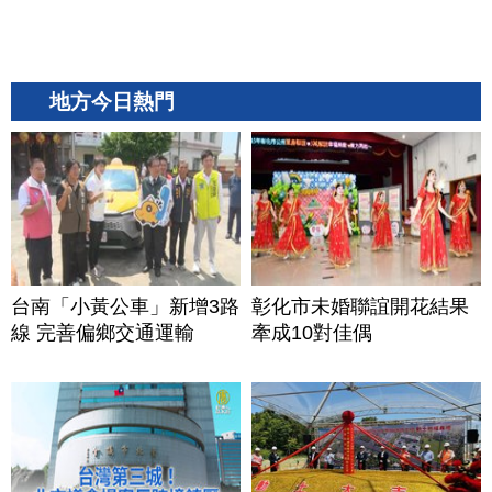
地方今日熱門
台南「小黃公車」新增3路
彰化市未婚聯誼開花結果
線 完善偏鄉交通運輸
牽成10對佳偶