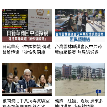
日籍華商回中國探親 傳遭
台灣雲林縣議會反中共跨
禁離境還「被恢復國籍」
境鎮壓提案 無異議通過
被問資助中共病毒實驗室
颱風「紅霞」過境 廣東多
福奇在美國會拒答百次
地現洪災 小孩被捲飛