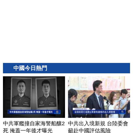
中國今日熱門
中共軍艦撞自家海警船釀2
中共出入境新規 台陸委會
死 掩蓋一年後才曝光
籲赴中國評估風險