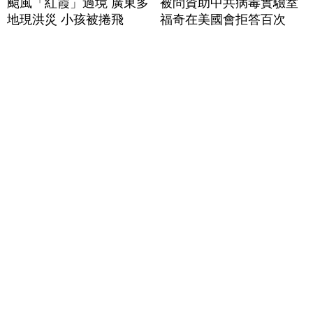
颱風「紅霞」過境 廣東多
被問資助中共病毒實驗室
地現洪災 小孩被捲飛
福奇在美國會拒答百次