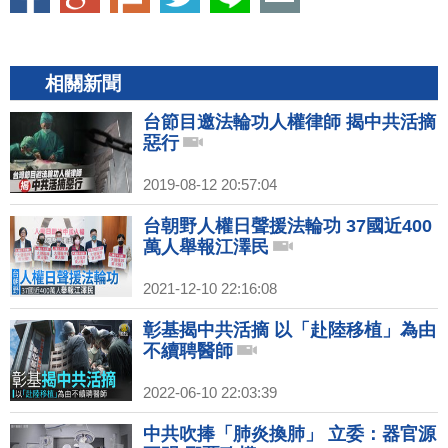
相關新聞
台節目邀法輪功人權律師 揭中共活摘
惡行
2019-08-12 20:57:04
台朝野人權日聲援法輪功 37國近400
萬人舉報江澤民
2021-12-10 22:16:08
彰基揭中共活摘 以「赴陸移植」為由
不續聘醫師
2022-06-10 22:03:39
中共吹捧「肺炎換肺」 立委：器官源