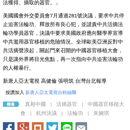
法獲得、摘取的器官。」
美國國會外交委員會7月通過281號決議，要求中共停
止迫害法輪功、釋放所有良心犯，並譴責中共活摘法
輪功學員器官，決議中要求美國政府應向醫學界宣導
中共濫用器官移植的危險情況。全球歐美亞洲反對中
共活摘聲浪起，關起門來召開的中國器官移植大會，
只是讓外界將目光焦點，再一次指向中共迫害法輪功
的人權暴行。
新唐人亞太電視 高健倫 張明筑 台灣台北報導
按讚加入
新唐人亞太電視台粉絲團
真相中國
活摘器官
中國器官移植大
|
|
會
杭州決議
法輪功
朱婉琪
|
|
|