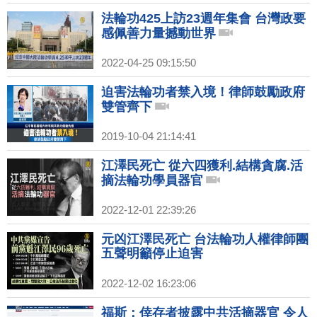
法輪功425上訪23週年集會 台灣政要
感佩善力量撼動世界
2022-04-25 09:15:50
迫害法輪功者禁入境！律師鼓勵政府
雙管齊下
2019-10-04 21:14:41
江澤民死亡 從六四獲利.結構貪腐.活
摘法輪功學員器官
2022-12-01 22:39:26
元凶江澤民死亡 台法輪功人權律師團
五聲明籲停止迫害
2022-12-02 16:23:06
福斯：倖存者披露中共活摘器官 令人