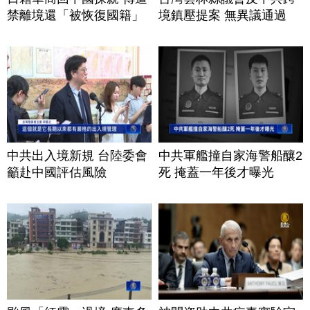
禁離境還「被恢復國籍」
境鎮壓提案 無異議通過
中共出入境新規 台陸委會
中共軍艦撞自家海警船釀2
籲赴中國評估風險
死 掩蓋一年後才曝光