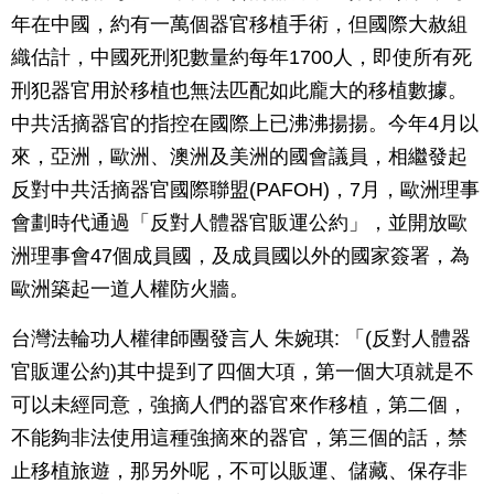
年在中國，約有一萬個器官移植手術，但國際大赦組
織估計，中國死刑犯數量約每年1700人，即使所有死
刑犯器官用於移植也無法匹配如此龐大的移植數據。
中共活摘器官的指控在國際上已沸沸揚揚。今年4月以
來，亞洲，歐洲、澳洲及美洲的國會議員，相繼發起
反對中共活摘器官國際聯盟(PAFOH)，7月，歐洲理事
會劃時代通過「反對人體器官販運公約」，並開放歐
洲理事會47個成員國，及成員國以外的國家簽署，為
歐洲築起一道人權防火牆。
台灣法輪功人權律師團發言人 朱婉琪: 「(反對人體器
官販運公約)其中提到了四個大項，第一個大項就是不
可以未經同意，強摘人們的器官來作移植，第二個，
不能夠非法使用這種強摘來的器官，第三個的話，禁
止移植旅遊，那另外呢，不可以販運、儲藏、保存非