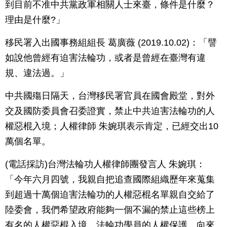
到目前不准中共黨政軍相關人士來臺，條件是什麼？
理由是什麼?」
移民署入出國事務組組長 葛廣薇 (2019.10.02)：「譬
如說他曾經有迫害法輪功，或者是曾經在臺灣有違
規、違法過。」
中共國殤日隔天，台灣移民署官員在國會殿堂，對外
交及國防委員會召委證實，禁止中共迫害法輪功的人
權惡棍入境；人權律師 朱婉琪表示肯定，已經交出10
萬個名單。
(電話採訪)台灣法輪功人權律師團發言人 朱婉琪：
「今年六月四號，我親自把追查國際組織歷年來蒐集
到超過十萬個迫害法輪功的人權惡棍名單親自交給了
陸委會，我們希望政府能夠一個不漏的禁止這些榜上
有名的人權惡棍入境。法輪功學員的人權保護，向來