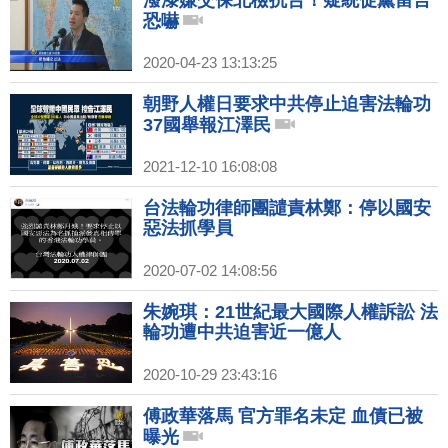
潑漆嫌交保北檢抗告！疑統促黨留言
恐嚇
2020-04-23 13:13:25
朝野人權日要求中共停止迫害法輪功
37國舉報江澤民
2021-12-10 16:08:08
台法輪功律師團譴責林鄭：停以國安
惡法抓學員
2020-07-02 14:08:56
朱婉琪：21世紀最大國際人權訴訟 法
輪功遭中共迫害近一億人
2020-10-29 23:43:16
傅政華落馬 官方罪名未定 血債已被
曝光