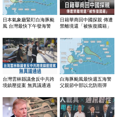
日本氣象廳緊盯白海豚颱
日籍華商回中國探親 傳遭
風 台灣最快下午發海警
禁離境還「被恢復國籍」
台灣雲林縣議會反中共跨
白海豚颱風最快週五海警
境鎮壓提案 無異議通過
父親節中部以北防雨彈