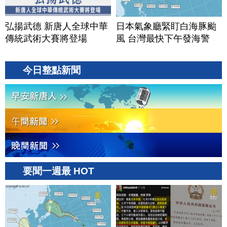
弘揚武德 新唐人全球中華
日本氣象廳緊盯白海豚颱
傳統武術大賽將登場
風 台灣最快下午發海警
今日整點新聞
要聞一週最 HOT