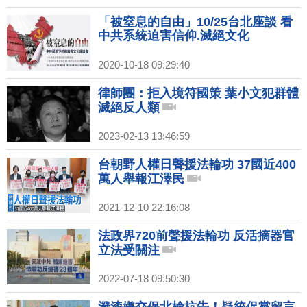
「被窒息的自由」10/25台北座談 看
中共系統迫害信仰.滅絕文化
2020-10-18 09:29:40
律師團：拒入境符國策 葉小文犯群體
滅絕反人類
2023-02-13 13:46:59
台朝野人權日聲援法輪功 37國近400
萬人舉報江澤民
2021-12-10 22:16:08
法政界720前聲援法輪功 反活摘器官
立法受關注
2022-07-18 09:50:30