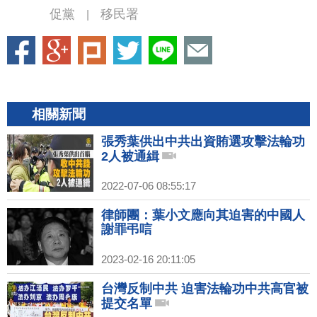
促黨
移民署
|
相關新聞
張秀葉供出中共出資賄選攻擊法輪功
2人被通緝
2022-07-06 08:55:17
律師團：葉小文應向其迫害的中國人
謝罪弔唁
2023-02-16 20:11:05
台灣反制中共 迫害法輪功中共高官被
提交名單