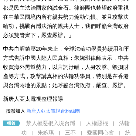
都是民主法治國家的試金石。律師團也希望政府重視
在中華民國境內所有親共勢力煽動仇恨、並且攻擊法
輪功，挑戰台灣法治的親共人士，我們呼籲台灣政府
必須雙管齊下，嚴查嚴辦。」
中共血腥鎮壓20年未止，全球法輪功學員持續用和平
方式告訴中國大陸人民真相；朱婉琪律師表示，中共
收買海外黑幫勢力，以言詞汙衊，人身攻擊、毀損財
產等方式，攻擊講真相的法輪功學員，特別是在香港
與台灣兩地的景點；她呼籲台灣政府，嚴查、嚴辦。
新唐人亞太電視整理報導
按讚加入
新唐人亞太電視台粉絲團
禁人權惡棍入境台灣
人權惡棍
法輪
|
|
功
朱婉琪
三不
愛國同心會
統
|
|
|
|