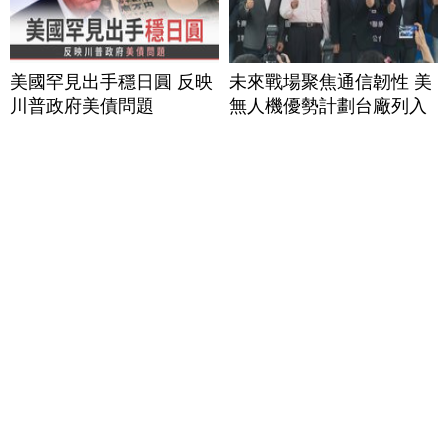
美國罕見出手穩日圓 反映
未來戰場聚焦通信韌性 美
川普政府美債問題
無人機優勢計劃台廠列入