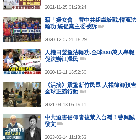
2021-11-25 01:23:24
藉「婦女會」替中共組織統戰.情蒐法
輪功 統促黨主委被訴
2020-12-07 21:16:29
人權日聲援法輪功.全球380萬人舉報
促法辦江澤民
2020-12-11 16:52:50
《活摘》震驚新竹民眾 人權律師預告
全球正義行動
2021-04-13 05:19:11
中共迫害信仰者被禁入台灣！曹興誠
發文
2023-02-14 11:18:53