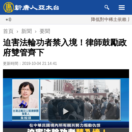
降低對中稀土依賴 川普宣布
首頁
›
新聞
›
要聞
迫害法輪功者禁入境！律師鼓勵政
府雙管齊下
更新時間：2019-10-04 21:14:41