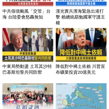
中共假借颱風「交管」台
漢光實兵濱海緊急出港打
海 台陸委會怒轟無知
擊 賴總統勗勉國軍守護主
權
中東局勢動盪 土耳其沙特
降低對中稀土依賴 川普宣
巴基斯坦誓共同防禦
布礦業投資20億美元