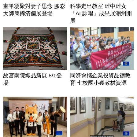
畫筆凝聚對妻子思念 膠彩
科學走出教室 雄中雄女
大師簡錦清個展登場
「AI 詠唱」成果展潮州開
展
故宮南院織品新展 8/1登
同濟會攜企業投資品德教
場
育 七校國小獲教材資源