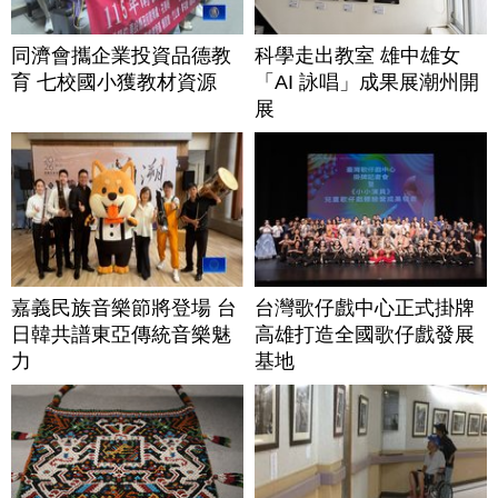
同濟會攜企業投資品德教
科學走出教室 雄中雄女
育 七校國小獲教材資源
「AI 詠唱」成果展潮州開
展
嘉義民族音樂節將登場 台
台灣歌仔戲中心正式掛牌
日韓共譜東亞傳統音樂魅
高雄打造全國歌仔戲發展
力
基地