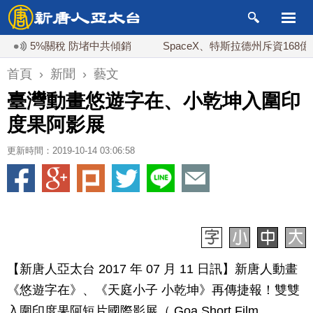
5%關稅 防堵中共傾銷
SpaceX、特斯拉德州斥資168億 打造最大
首頁
›
新聞
›
藝文
臺灣動畫悠遊字在、小乾坤入圍印
度果阿影展
更新時間：2019-10-14 03:06:58
【新唐人亞太台 2017 年 07 月 11 日訊】新唐人動畫
《悠遊字在》、《天庭小子 小乾坤》再傳捷報！雙雙
入圍印度果阿短片國際影展（ Goa Short Film