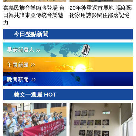
嘉義民族音樂節將登場 台
20年後重返首展地 腦麻藝
日韓共譜東亞傳統音樂魅
術家用詩影留住部落記憶
力
今日整點新聞
藝文一週最 HOT