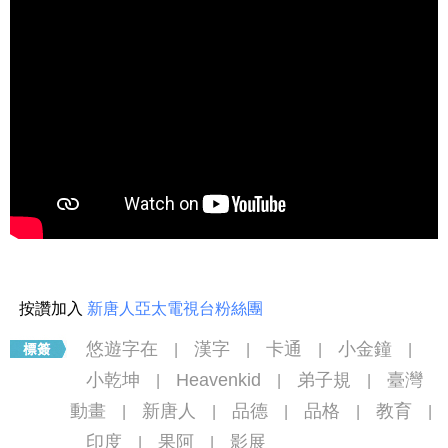
按讚加入
新唐人亞太電視台粉絲團
悠遊字在
漢字
卡通
小金鐘
|
|
|
|
小乾坤
Heavenkid
弟子規
臺灣
|
|
|
動畫
新唐人
品德
品格
教育
|
|
|
|
|
印度
果阿
影展
|
|