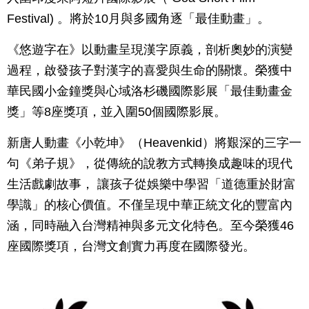
Festival) 。將於10月與多國角逐「最佳動畫」。
《悠遊字在》以動畫呈現漢字原義，剖析奧妙的演變
過程，啟發孩子對漢字的喜愛與生命的關懷。榮獲中
華民國小金鐘獎與心域洛杉磯國際影展「最佳動畫金
獎」等8座獎項，並入圍50個國際影展。
新唐人動畫《小乾坤》（Heavenkid）將艱深的三字一
句《弟子規》，從傳統的說教方式轉換成趣味的現代
生活戲劇故事， 讓孩子從娛樂中學習「道德重於財富
學識」的核心價值。不僅呈現中華正統文化的豐富內
涵，同時融入台灣精神與多元文化特色。至今榮獲46
座國際獎項，台灣文創實力再度在國際發光。