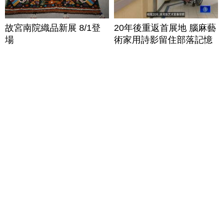
故宮南院織品新展 8/1登
20年後重返首展地 腦麻藝
場
術家用詩影留住部落記憶