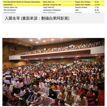
入圍名單 (畫面來源：翻攝自果阿影展)