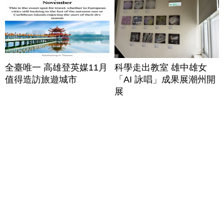
全臺唯一 高雄登英媒11月
科學走出教室 雄中雄女
值得造訪旅遊城市
「AI 詠唱」成果展潮州開
展