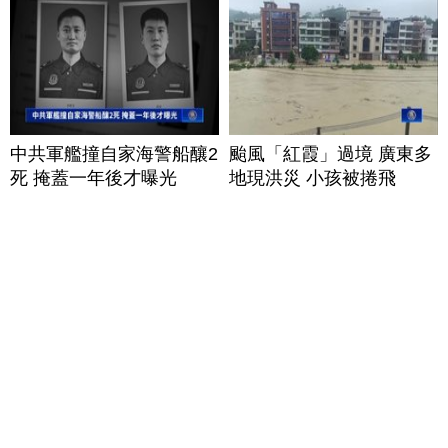
中共軍艦撞自家海警船釀2
颱風「紅霞」過境 廣東多
死 掩蓋一年後才曝光
地現洪災 小孩被捲飛