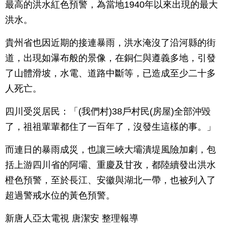
最高的洪水紅色預警，為當地1940年以來出現的最大
洪水。
貴州省也因近期的接連暴雨，洪水淹沒了沿河縣的街
道，出現如瀑布般的景像，在銅仁與遵義多地，引發
了山體滑坡，水電、道路中斷等，已造成至少二十多
人死亡。
四川受災居民：「(我們村)38戶村民(房屋)全部沖毀
了，祖祖輩輩都住了一百年了，沒發生這樣的事。」
而連日的暴雨成災，也讓三峽大壩潰堤風險加劇，包
括上游四川省的阿壩、重慶及甘孜，都陸續發出洪水
橙色預警，至於長江、安徽與湖北一帶，也被列入了
超過警戒水位的黃色預警。
新唐人亞太電視 唐潔安 整理報導