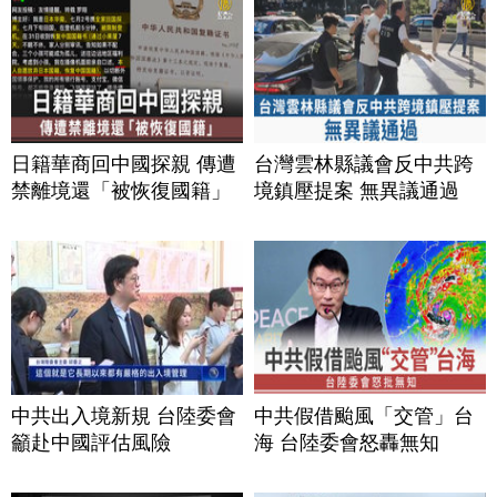
日籍華商回中國探親 傳遭
台灣雲林縣議會反中共跨
禁離境還「被恢復國籍」
境鎮壓提案 無異議通過
中共出入境新規 台陸委會
中共假借颱風「交管」台
籲赴中國評估風險
海 台陸委會怒轟無知