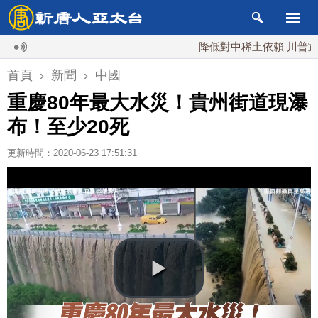
降低對中稀土依賴 川普宣布礦業
首頁
›
新聞
›
中國
重慶80年最大水災！貴州街道現瀑
布！至少20死
更新時間：2020-06-23 17:51:31