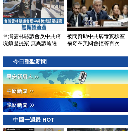
台灣雲林縣議會反中共跨
被問資助中共病毒實驗室
境鎮壓提案 無異議通過
福奇在美國會拒答百次
今日整點新聞
中國一週最 HOT