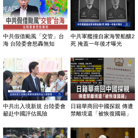
中共假借颱風「交管」台
中共軍艦撞自家海警船釀2
海 台陸委會怒轟無知
死 掩蓋一年後才曝光
中共出入境新規 台陸委會
日籍華商回中國探親 傳遭
籲赴中國評估風險
禁離境還「被恢復國籍」