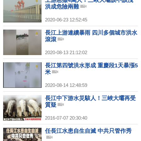
上游急撤4萬人！三峽大壩該不該洩
洪成危險兩難
2020-06-23 12:52:45
長江上游連續暴雨 四川多個城市洪水
滾滾
2020-08-13 21:12:02
長江第四號洪水形成 重慶段1天暴漲5
米
2020-08-14 12:48:59
長江中下游水災駭人！三峽大壩再受
質疑
2016-07-07 20:30:40
任長江水患自生自滅 中共只管作秀