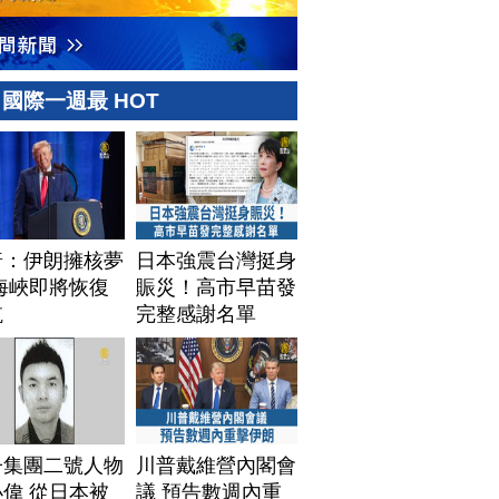
國際一週最 HOT
普：伊朗擁核夢
日本強震台灣挺身
海峽即將恢復
賑災！高市早苗發
航
完整感謝名單
子集團二號人物
川普戴維營內閣會
偉 從日本被
議 預告數週內重