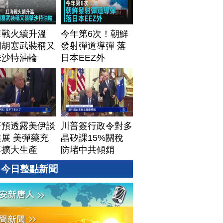
海戰火續升溫
今年第6次！朝鮮
門胡塞武裝稱又
發射彈道導彈 落
擊沙特油輪
日本EEZ外
普預透露美伊談
川普簽行政令對多
展 美彈藥充
晶矽課15%關稅
再擴大生產
防堵中共傾銷
今日整點新聞