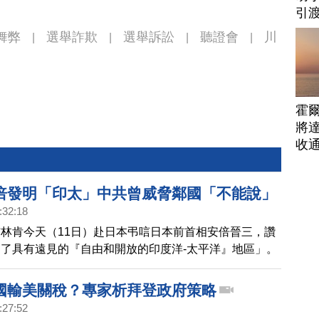
引
舞弊
選舉詐欺
選舉訴訟
聽證會
川
|
|
|
|
霍
將
收
倍發明「印太」中共曾威脅鄰國「不能說」
:32:18
林肯今天（11日）赴日本弔唁日本前首相安倍晉三，讚
了具有遠見的『自由和開放的印度洋-太平洋』地區」。
副國家安全顧問博明披露，安倍發明「印太」一詞影響深
知專用詞彙在塑造人們思維方面的力量，指示其外交官警
國輸美關稅？專家析拜登政府策略
要說「印太」。然而威脅失敗了，這個詞開始廣泛傳播，
:27:52
部分及其它地區的國家完全接受。