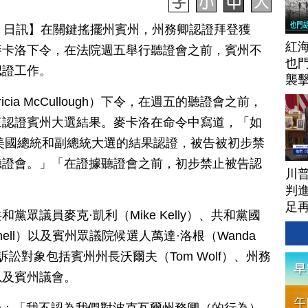
月 26 日訊】在關鍵搖擺州賓州，州務卿認證拜登獲
紅
麥卡洛下令，在法院週五舉行聽證會之前，賓州不
也
認證工作。
襲
cia McCullough）下令，在週五的聽證會之前，
來認證賓州大選結果。麥卡洛在命令中寫道，「如
0美國總統和副總統大選的結果認證，被告被初步禁
聽證會。」「在證據聽證會之前，初步禁止被告認
川
判進
足
眾議員麥克·凱利（Mike Kelly）、共和黨國
rnell）以及賓州眾議院候選人萬達·洛根（Wanda
，訴訟對象包括賓州州長沃爾夫（Tom Wolf）、州務
r）以及賓州議會。