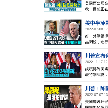
美國面臨居
稅，目前正
中國出口關
「負面」衝擊
美中半冷
鏈變遷，關
2022-07-08 17
好，外媒報
品關稅，進
興教授，美
有不同意見
川普宣布角
走向？
2022-11-17 12
鏡頭轉到美國
表特別演說，
總統任內，
新民調指出
川普：降
州州長德桑蒂
2022-07-07 13
美國總統拜
國施加的懲罰