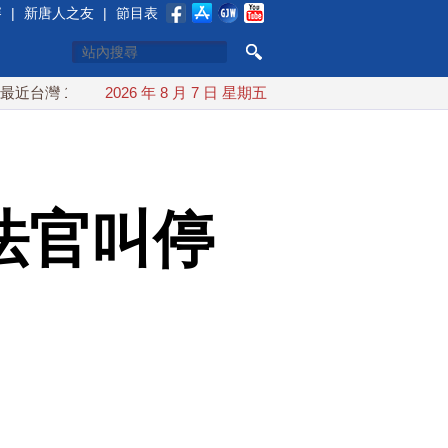
賽
|
新唐人之友
|
節目表
10日登陸浙江
2026 年 8 月 7 日 星期五
川普預透露美伊談判進展 美彈藥充足再擴大生
法官叫停