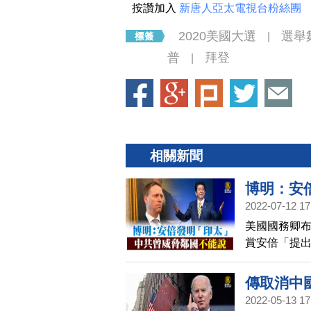
按讚加入
新唐人亞太電視台粉絲團
2020美國大選
選舉
|
普
拜登
|
相關新聞
博明：安
2022-07-12 17
美國國務卿布
賞安倍「提出
此前前白宮
遠；中共深
傳取消中
告鄰國絕不
2022-05-13 17
被該地區大