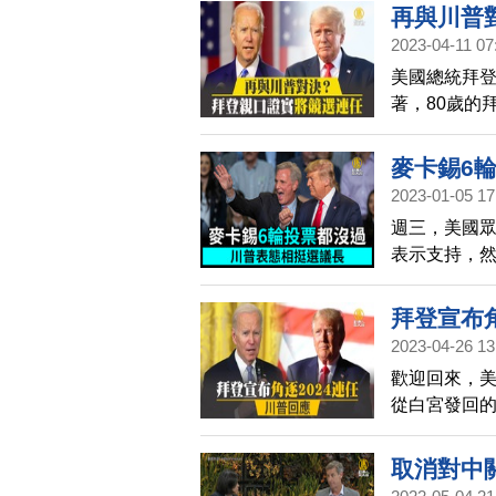
際影響力。
再與川普
四方安全對
2023-04-11 07
美國總統拜登
著，80歲的
麥卡錫6
2023-01-05 17
週三，美國
表示支持，
令議長一職
拜登宣布角
2023-04-26 13
歡迎回來，
從白宮發回
取消對中