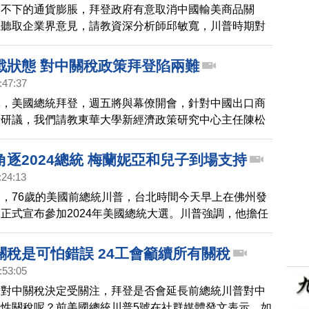
高不下的通貨膨脹，拜登政府有意取消中國輸美商品關
在聽取企業界意見，請教資深分析師邱敏寬，川普時期對
稅，如果全數取消，對美國經濟產生的「正面」影響？
會有哪一些，尤其2018年開始的美中貿易戰，開啟產業
戰狀態 對中關稅政策拜登陷兩難
稅如果喊卡，美中產業競逐可能走向什麼態勢？
:47:37
導，美國總統拜登，週五將與幕僚開會，針對中國出口商
行研議，我們請教東華大學新經濟政策研究中心主任陳松
國內部現在，包括行政團隊，還有企業界，其實對降關稅
，加上美中關係依舊緊繃，您怎麼研判拜登政府後續政策
逐2024總統 梅蘭妮亞和兒子到場支持
:24:13
，76歲的美國前總統川普，台北時間今天早上在佛州發
正式宣布參加2024年美國總統大選。川普強調，他擔任
沒有爆發戰爭，中共、俄羅斯、北韓都受到制約。外媒最
，川普目前仍是共和黨內，競選總統的最受歡迎人選，佛
關稅是可怕錯誤 24工會籲續所有關稅
斯排名第2。
:53:05
登對中關稅決定受關注，拜登是否會延長前總統川普對中
性關稅呢？前美國總統川普5號在社群媒體發文表示，如