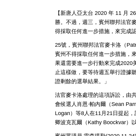
【新唐人亞太台 2020 年 11 
勝。不過，週三，賓州聯邦法官
得採取任何進一步措施，來完成
25號，賓州聯邦法官麥卡洛（Patri
賓州不得採取任何進一步措施，
果還需要進一步行動來完成202
止這樣做，要等待週五舉行證據
證剩餘的選舉結果。」
法官麥卡洛處理的這項訴訟，由共和黨
會候選人肖恩·帕內爾（Sean Pa
Logan）等8人在11月21日提起
卿波克瓦爾（Kathy Boockva