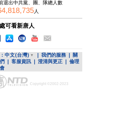
前退出中共黨、團、隊總人數
64,818,735
人
處可看新唐人
：
中文(台灣)
|
我們的服務
|
關
們
|
客服資訊
|
澄清與更正
|
倫理
會
Copyright ©2002-2023