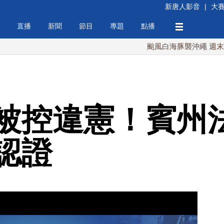
新唐人影音
|
大
直播
新聞
節目
專題
點播
颱風白海豚襲沖繩 週末最近台灣 
被控違憲！賓州
認證