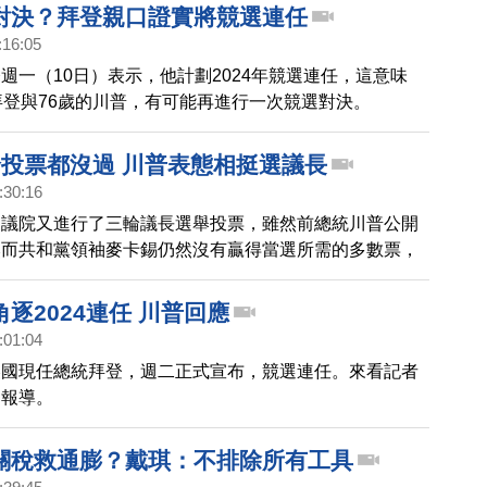
像是在推動自由開放的印太地區，促成美、日、印、澳，
對決？拜登親口證實將競選連任
話，成為對抗中共野心擴張的堡壘。
:16:05
週一（10日）表示，他計劃2024年競選連任，這意味
拜登與76歲的川普，有可能再進行一次競選對決。
輪投票都沒過 川普表態相挺選議長
:30:16
眾議院又進行了三輪議長選舉投票，雖然前總統川普公開
然而共和黨領袖麥卡錫仍然沒有贏得當選所需的多數票，
懸而未決。
逐2024連任 川普回應
:01:04
美國現任總統拜登，週二正式宣布，競選連任。來看記者
的報導。
關稅救通膨？戴琪：不排除所有工具