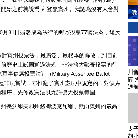
1.24)：「我不認為我們對波克瓦爾州務卿（的行為）
開始之前就說喬‧拜登贏賓州。我認為沒有人會對
10月31日簽署成為法律的郵寄投票77號法案，違反
是對賓州投票法，最廣泛、最根本的修改，到目前
之前歷史上試圖通過法規，非法擴大郵寄投票的行
川
投票法》（Military Absentee Ballot
碎 
另一種非法嘗試，它推翻了賓州憲法中規定的，對缺席
通
的程序，先修改憲法以允許擴大投票範圍。」
，州長沃爾夫和州務卿波克瓦爾，就向賓州的最高
太
。
胡小