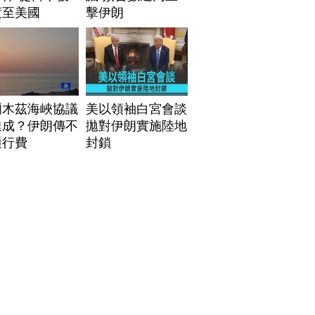
渡至美國
擊伊朗
爾木茲海峽協議
美以領袖白宮會談
達成？伊朗傳不
拋對伊朗實施陸地
通行費
封鎖