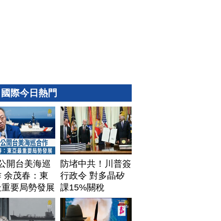
國際今日熱門
T公開台美海巡
防堵中共！川普簽
 余茂春：東
行政令 對多晶矽
最重要局勢發展
課15%關稅