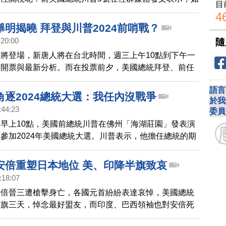
目
決定通過取消對中關稅來對抗通膨，將是一個「可怕的錯
4
表示，「這樣做將讓中共收到有史以來最大的禮物。取消
明揭曉 拜登與川普2024前哨戰？
是一個清晰的訊號，表明美國軟弱、效率低下，並且一切
:20:00
隨
社報導，截至5號晚間，美國貿易代表辦公室已經收到超
將登場，新唐人將在台北時間，週三上午10點到下午一
求，要求維持對中關稅。其中，24個工會委員會要求，繼
播開票與最新分析。而在投票前夕，美國總統拜登、前任
值3700億美元中國進口商品的所有關稅。
分別在佛羅里達州、紐約州等地，為候選人造勢。川普在
語言
露，可能再次參選總統，期中選舉是否成為，川普與拜登
角逐2024總統大選：我任內沒戰爭
於我
戰，受到關注。
:44:23
委員
早上10點，美國前總統川普在佛州「海湖莊園」發表演
參加2024年美國總統大選。川普表示，他擔任總統的期
俄羅斯政權都受到了制約，北韓沒有發射過一枚遠程飛
登上任後，通貨膨脹、戰爭威脅等危機一一發生，呼籲美
安倍重塑日本地位 美、印降半旗致哀
對抗大規模的腐敗力量。
:18:07
安倍晉三遭槍擊身亡，各國元首紛紛表達哀悼，美國總統
半旗三天，悼念最好盟友，而印度、巴西領袖也對安倍死
與哀悼。分析認為，安倍任職首相提升日本國家形象和國