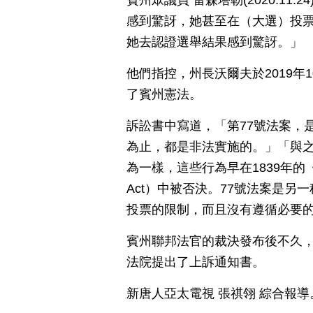
賓州眾議員 雷森塔勒(2020.1
感到驚訝，她甚至在（大選）投票
她去認證選舉結果感到驚訝。」
他們指控，州長沃爾夫於2019年
了賓州憲法。
訴訟書中寫道，「第77號法案，
為止，都是非法實施的。」「與
為一樣，這些行為早在1839年的《軍事缺席
Act）中被否決。77號法案是
投票的限制，而且沒有遵循必要
賓州聯邦法官的裁決發布後不久
法院提出了上訴通知書。
新唐人亞太電視 張祺翎 綜合報導