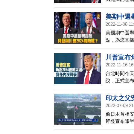
果拜登政府
誤」。川普
美期中選舉
這些關稅將
2022-11-08 11
照舊。」路透
美國期中選舉
過400件請
點，為您直
續執行涵蓋價
總統川普，
佛州時還透
川普宣布
2024前哨
2022-11-16 16
台北時間今天
說，正式宣布
間，中共和
彈。但是拜
印太之父
國人民一起
2022-07-09 21
前日本首相
拜登宣布降
訊表達遺憾