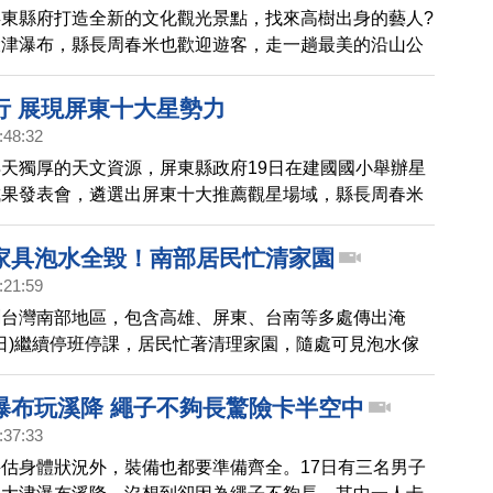
東縣府打造全新的文化觀光景點，找來高樹出身的藝人?
大津瀑布，縣長周春米也歡迎遊客，走一趟最美的沿山公
影沈浸在山林之美。
行 展現屏東十大星勢力
:48:32
天獨厚的天文資源，屏東縣政府19日在建國國小舉辦星
成果發表會，遴選出屏東十大推薦觀星場域，縣長周春米
區感謝狀，並感受累積拍攝超過2萬張星空照片製作而成
，令人驚艷的星空影像搭配氣勢磅礡的配樂，讓縣長周春
家具泡水全毀！南部居民忙清家園
屏東星勢力正在展現！」
:21:59
創台灣南部地區，包含高雄、屏東、台南等多處傳出淹
6日)繼續停班停課，居民忙著清理家園，隨處可見泡水傢
。
瀑布玩溪降 繩子不夠長驚險卡半空中
:37:33
估身體狀況外，裝備也都要準備齊全。17日有三名男子