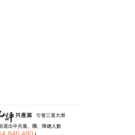
引發三退大潮
前退出中共黨、團、隊總人數
64,846,480
人