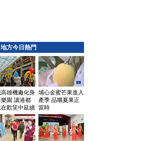
地方今日熱門
鐵高雄機廠化身
埔心金蜜芒果進入
樂園 讓港都
產季 品嚐夏果正
憶在歡笑中延續
當時