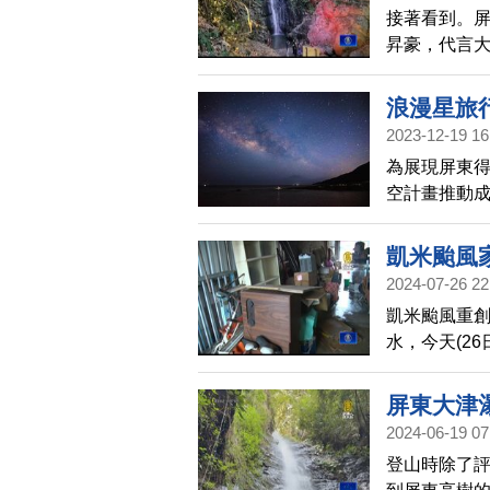
接著看到。屏
昇豪，代言
路，透過光
浪漫星旅
2023-12-19 16
為展現屏東得
空計畫推動
頒發給十大社
的縮時影像
凱米颱風
米直呼：「
2024-07-26 22
凱米颱風重
水，今天(2
俱的集中處
屏東大津
2024-06-19 07
登山時除了評