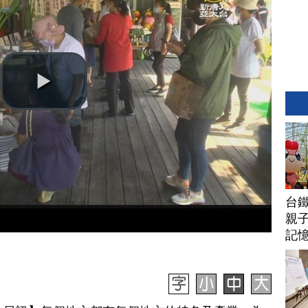
台
親子
記