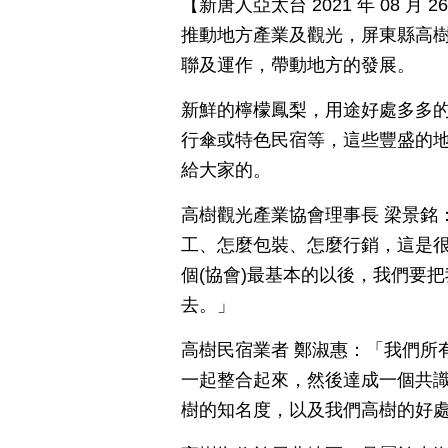
【新唐人亞太台 2021 年 08 
推動地方產業及觀光，屏東縣高
聯及運作，帶動地方的發展。
新鮮的檸檬鳳梨，用途好處多多
行傘或特色民宿等，這些豐盛的
給大家的。
高樹觀光產業協會理事長 梁景銘
工、怎麼包裝、怎麼行銷，這是
個(協會)最基本的以後，我們要
去。」
高樹民宿業者 鄭淑惠：「我們所
一起整合起來，然後達成一個共
樹的知名度，以及我們高樹的好