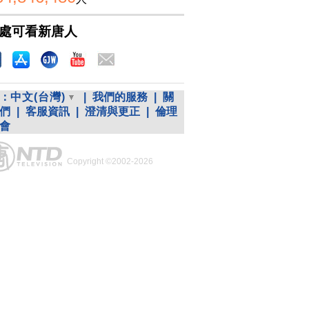
處可看新唐人
：
中文(台灣)
|
我們的服務
|
關
們
|
客服資訊
|
澄清與更正
|
倫理
會
Copyright ©2002-2026