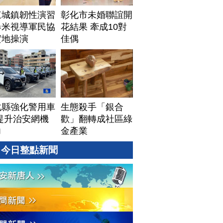
東城鎮韌性演習
彰化市未婚聯誼開
春米視導軍民協
花結果 牽成10對
實地操演
佳偶
化縣強化警用車
生態殺手「銀合
提升治安網機
歡」翻轉成社區綠
力
金產業
今日整點新聞