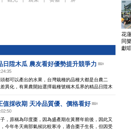
花
同樂
獻
品日陞木瓜 農友看好優勢提升競爭力
:24:35
到頭都可以產出的水果，台灣栽種的品種大都是台農二
出差異化，有果農開始選擇栽種號稱木瓜界的精品日陞木
量小、口感綿密及甜度高，售價較高的優勢，希望增加競
正值採收期 天冷品質優、價格看好
:02:50
棗子，原稱為印度棗，因為盛產期在黃曆年前後，因此又
」，今年冬天南部氣候比較寒冷，適合棗子生長，但因受