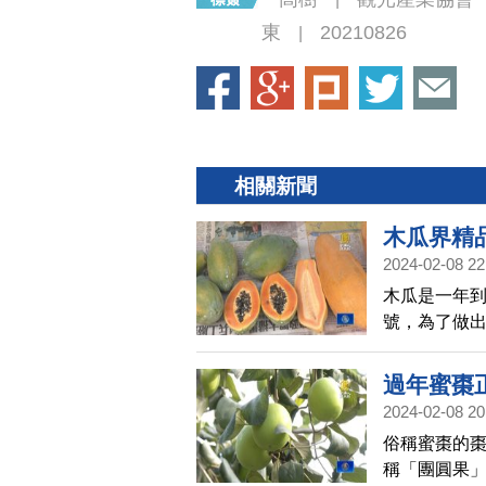
東
20210826
|
相關新聞
木瓜界精
2024-02-08 22
木瓜是一年
號，為了做
瓜，看好它
爭力。
過年蜜棗
2024-02-08 20
俗稱蜜棗的
稱「團圓果