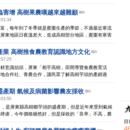
響，產量較往年少，透過鏡頭一起到果園看看。
蟲害增 高樹果農嘆越來越難顧
:51:34
豐富，每年到了冬季就是蜜棗生產的季節，不過最近寒流
，屏東地區日夜溫差大，造成高樹部分地區，蜜棗有寒害
生，果農大嘆氣候影響，讓病蟲害增多，棗子越來越難照
產業 高樹推食農教育認識地方文化
:57:29
食材意識抬頭，屏東「相芋高樹」田間導覽食農教育活
在地合作社、青農合作，讓民眾了解高樹芋頭的產銷過
到餐桌，希望讓消費者認識在地的文化，吃得更安心。
盛產期 氣候及病菌影響農友採收
:01:55
月，是屏東縣高樹鄉芋頭的盛產期，但是近年來受到氣候
害肆虐，今年價格雖然好，但是採收的「良率」不高，農
政單位幫忙，看如何讓農民的損失減到最低。
目
4