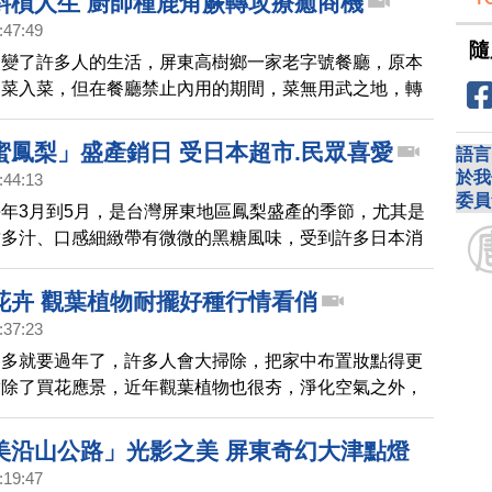
斜槓人生 廚師種鹿角蕨轉攻療癒商機
:47:49
隨
改變了許多人的生活，屏東高樹鄉一家老字號餐廳，原本
的菜入菜，但在餐廳禁止內用的期間，菜無用武之地，轉
園打造成培育鹿角蕨的空間，意外斜槓出綠色植栽商機，
到另一條經濟收入。
蜜鳳梨」盛產銷日 受日本超市.民眾喜愛
語言
於我
:44:13
委員
年3月到5月，是台灣屏東地區鳳梨盛產的季節，尤其是
甜多汁、口感細緻帶有微微的黑糖風味，受到許多日本消
週一，農產合作社與日本連鎖超商合作，以「金蜜鳳梨」
銷屏東金鑽鳳梨，讓日本民眾也可以即時品嘗台灣新鮮上
花卉 觀葉植物耐擺好種行情看俏
:37:23
期多就要過年了，許多人會大掃除，把家中布置妝點得更
實除了買花應景，近年觀葉植物也很夯，淨化空氣之外，
心情。
美沿山公路」光影之美 屏東奇幻大津點燈
:19:47