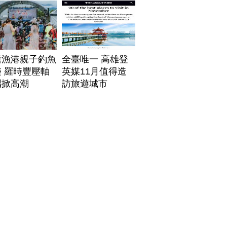
帶
蓮漁港親子釣魚
全臺唯一 高雄登
 羅時豐壓軸
英媒11月值得造
唱掀高潮
訪旅遊城市