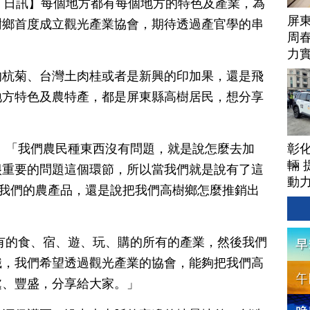
月 26 日訊】每個地方都有每個地方的特色及產業，為
屏
樹鄉首度成立觀光產業協會，期待透過產官學的串
周
力
的杭菊、台灣土肉桂或者是新興的印加果，還是飛
地方特色及農特產，都是屏東縣高樹居民，想分享
彰
：「我們農民種東西沒有問題，就是說怎麼去加
輛 
很重要的問題這個環節，所以當我們就是說有了這
動
把我們的農產品，還是說把我們高樹鄉怎麼推銷出
有的食、宿、遊、玩、購的所有的產業，然後我們
識，我們希望透過觀光產業的協會，能夠把我們高
處、豐盛，分享給大家。」