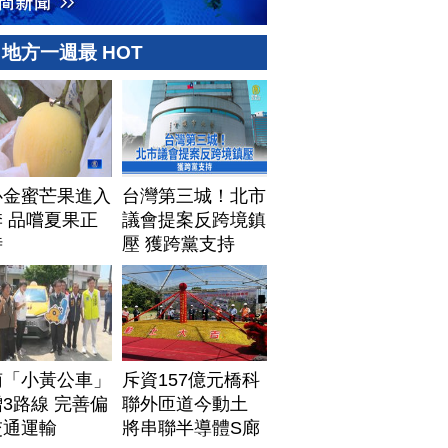
地方一週最 HOT
心金蜜芒果進入
台灣第三城！北市
 品嚐夏果正
議會提案反跨境鎮
時
壓 獲跨黨支持
南「小黃公車」
斥資157億元橋科
3路線 完善偏
聯外匝道今動土
交通運輸
將串聯半導體S廊