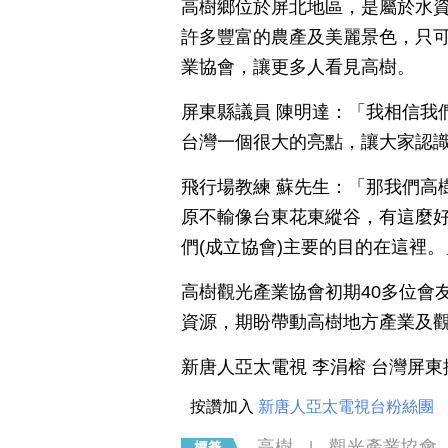
高樹鄉位於屏北地區，是屬於水
許多豐富的農產及美麗景色，只
業協會，讓更多人看見高樹。
屏東縣議員 陳明達：「我相信我
台灣一個很大的亮點，讓大家認
飛行場教練 蘇先生：「那我們高
原不輸像台東花東縱谷，有這麼
們(成立協會)主要的目的在這裡。
高樹觀光產業協會初期40多位會
資源，期盼帶動高樹地方產業及
新唐人亞太電視 李涓榕 台灣屏
按讚加入
新唐人亞太電視台粉絲團
高樹
觀光產業協會
|