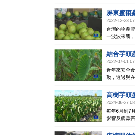
先前颱風影
屏東蜜棗
2022-12-23 07
台灣的物產
一波波來襲
及炭疽病發
顧。
結合芋頭
2022-07-01 07
近年來安全
動，透過與
程，從產地
高樹芋頭
2024-06-27 08
每年6月到7
影響及病蟲
會也建請農