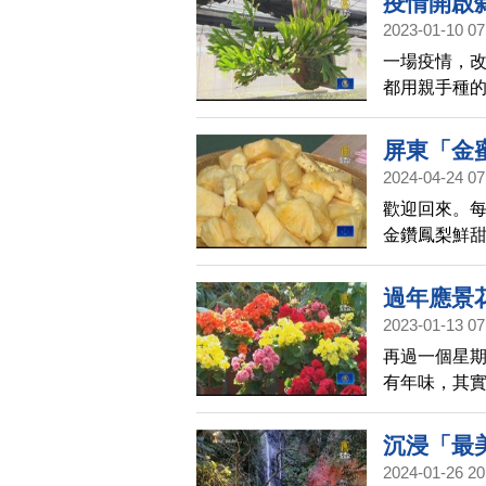
疫情開啟
2023-01-10 07
一場疫情，
都用親手種
而把自家菜
也為自己找
屏東「金
2024-04-24 07
歡迎回來。每
金鑽鳳梨鮮
費者喜愛，
為品牌，外
過年應景
市的鳳梨。
2023-01-13 07
再過一個星
有年味，其
更可以療癒
沉浸「最
2024-01-26 20