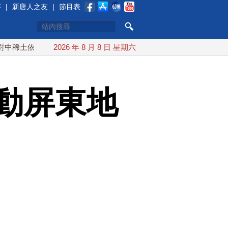
賽
|
新唐人之友
|
節目表
賴 川普宣布礦業投資20億美元
2026 年 8 月 8 日 星期六
中東局勢動盪 土耳其沙特巴
動屏東地