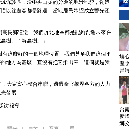
資源保護區，沿中央山脈的旁邊的地景地貌，創造
可惜以往遊客都是路過，當地居民希望成立觀光產
們高樹鄉這邊，我們屏北地區都是能夠創造未來在
識高樹、了解高樹。」
樹有這麼好的一個地理位置，我們甚至我們這個平
埔
好的地方為甚麼一直沒有把它推出來，這個就是我
產季
當
」
友，大家齊心整合串聯，透過產官學界各方的人力
觀光發展。
東採訪報導
台
新增
鄉
觀光
農業
賽嘉
屏
|
|
|
|