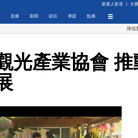
新唐人影音
|
大
直播
新聞
節目
專題
點播
降低對中稀土依
觀光產業協會 推
展