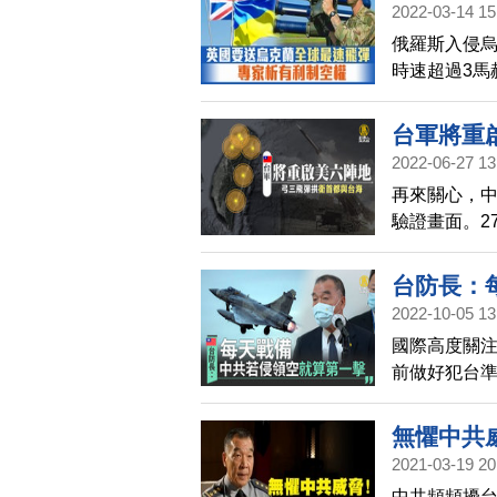
2022-03-14 15
俄羅斯入侵
時速超過3馬
機。專家分
在數量上可
台軍將重
2022-06-27 13
再來關心，中
驗證畫面。2
彈陣地，首
台防長：
2022-10-05 13
國際高度關注
前做好犯台
示，國軍每天
邱國正表示
無懼中共
定義已經調
2021-03-19 20
領
擊，一定會
中共頻頻擾