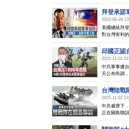
才開始實施
拜登承諾
2022-05-26 13
美國總統拜登
對台灣有利
助，不會因
邱國正認台
2021-11-02 22
防
中共軍事擾
天公布民調，
為美國會出
當前局勢比9
台灣陸戰
2021-11-02 13
中共威脅下，
正在關島聯訓
多交流合作