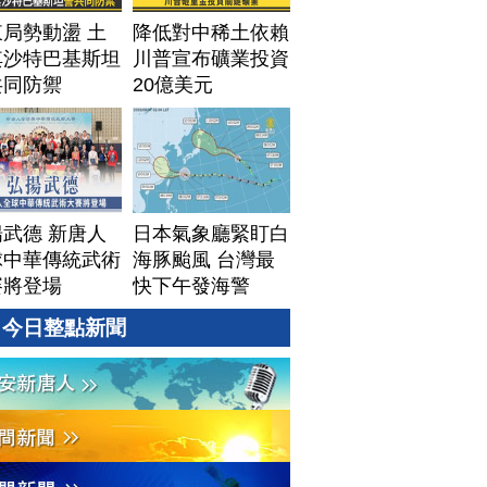
局勢動盪 土
降低對中稀土依賴
其沙特巴基斯坦
川普宣布礦業投資
共同防禦
20億美元
武德 新唐人
日本氣象廳緊盯白
球中華傳統武術
海豚颱風 台灣最
賽將登場
快下午發海警
今日整點新聞