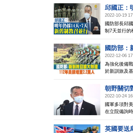
邱國正：
2022-10-19 17
國防部長邱國
制7天並行的
國防部：新
2022-12-06 17
為強化後備戰
於新訓旅及基
萬人增加至2
朝野關切
2022-10-24 16
國軍多項對
在立院備詢
國安部門，
英國要送