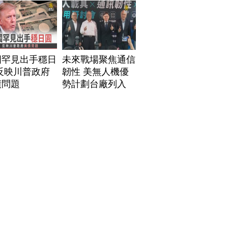
國罕見出手穩日
未來戰場聚焦通信
反映川普政府
韌性 美無人機優
債問題
勢計劃台廠列入