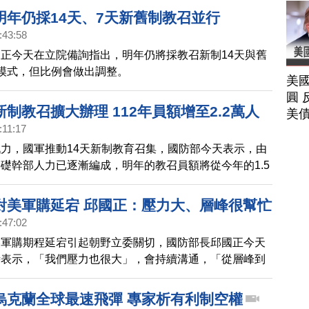
明年仍採14天、7天新舊制教召並行
:43:58
正今天在立院備詢指出，明年仍將採教召新制14天與舊
模式，但比例會做出調整。
美
圓 
制教召擴大辦理 112年員額增至2.2萬人
美
:11:17
力，國軍推動14天新制教育召集，國防部今天表示，由
礎幹部人力已逐漸編成，明年的教召員額將從今年的1.5
.2萬人；另外，無論新舊制，均改制戰術位置實施訓練。
對美軍購延宕 邱國正：壓力大、層峰很幫忙
:47:02
美軍購期程延宕引起朝野立委關切，國防部長邱國正今天
時表示，「我們壓力也很大」，會持續溝通，「從層峰到
都在幫忙推動」。
烏克蘭全球最速飛彈 專家析有利制空權