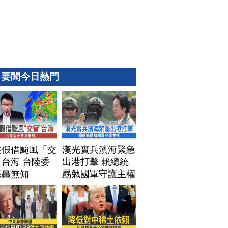
要聞今日熱門
共假借颱風「交
漢光實兵濱海緊急
台海 台陸委
出港打擊 賴總統
怒轟無知
勗勉國軍守護主權