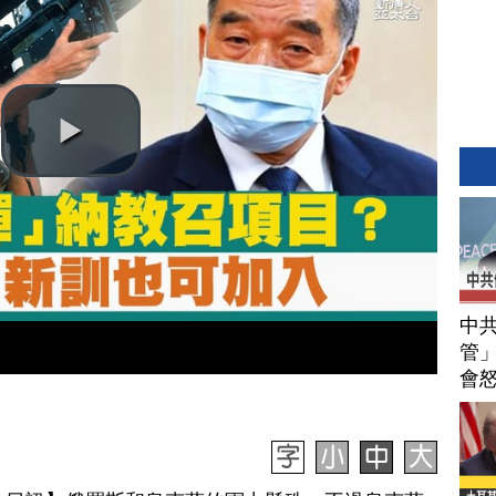
中
管」
會