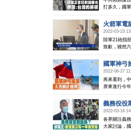
打多久，國軍
「國際橋牌
到台海危機
火箭軍電
擇」，讓聽
2022-03-23 13
陸軍21砲指
致歉，雖然
麼認為，已
國軍神弓
2022-06-27 11
再來看到，
屏東進行今
操作搭載刺
短數秒內追
義務役役
及官兵的專
2022-03-16 14
各界關注義
大家討論，