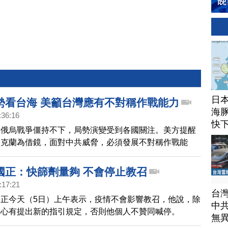
日
勢看台海 美籲台灣應有不對稱作戰能力
海豚
:36:16
快
，俄烏戰爭僵持不下，局勢演變受到各國關注。美方提醒
烏克蘭為借鏡，面對中共威脅，必須發展不對稱作戰能
民做好作戰準備。對於美方的表態，中華民國國防部長邱
做好準備是國軍一向的態度跟立場。而學者則提醒政府，
國正：快篩劑量夠 不會停止教召
前哨角色的重要性，並思考改變教戰守則。
:17:21
台
正今天（5日）上午表示，疫情不會影響教召，他說，除
中
中心有提出新的指引規定，否則他個人不贊同喊停。
無