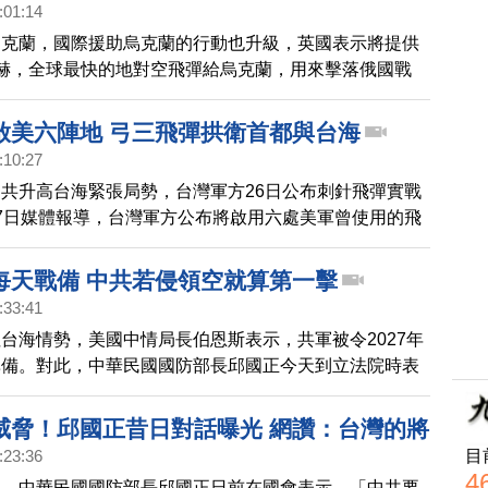
:01:14
烏克蘭，國際援助烏克蘭的行動也升級，英國表示將提供
赫，全球最快的地對空飛彈給烏克蘭，用來擊落俄國戰
析，這款飛彈的射程與速度更佳，加上英國自產的飛彈，
以增強，都有助於烏克蘭掌握制空權。
啟美六陣地 弓三飛彈拱衛首都與台海
:10:27
共升高台海緊張局勢，台灣軍方26日公布刺針飛彈實戰
7日媒體報導，台灣軍方公布將啟用六處美軍曾使用的飛
都周邊將佈署天弓三型飛彈。
每天戰備 中共若侵領空就算第一擊
:33:41
台海情勢，美國中情局長伯恩斯表示，共軍被令2027年
準備。對此，中華民國國防部長邱國正今天到立法院時表
做好戰備工作，沒有「2027年、2029」的考量。另外，
，中共已經毀掉中線默契，不過台灣有紅線，現在第一擊
威脅！邱國正昔日對話曝光 網讚：台灣的將
整，如果有戰機等航空器實體飛入領空就算是對方的第一
目
:23:36
反制。
4
台，中華民國國防部長邱國正日前在國會表示，「中共要