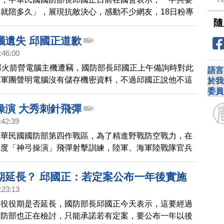
就陪多久」，展現抗敵決心，感動不少網友，18日粉專
隨
社」也分享，邱國正還是陸軍司令時受訪的影片，當時提
時，他告訴兒子，「一旦台灣發生戰爭，你只有兩個選
腦遺失 邱國正道歉
懂這句話中話的兒子，當場掉淚。
:46:00
部火箭營電腦主機遭竊，國防部長邱國正上午備詢時對此
語言
六軍團聲明電腦沒有儲存機密資料，不過邱國正說他不這
於我
委員
要求內部啟動調查，並針對相關人員進行職務調整。
操演 大秀刺針飛彈
:42:39
中華民國國防部第四作戰區，為了精進野戰防空戰力，在
年度「神弓操演」飛彈射擊訓練，陸軍、海軍陸戰隊官兵
針飛彈的復仇者飛彈車，以及雙聯裝刺針飛彈系統，在短
瞄、發射並擊落空中靶彈與靶機，展現精準打擊火力，以
期延長？ 邱國正：若定案公布一年後實施
業技能與默契。
:23:13
務役役期是否延長，國防部長邱國正今天表示，這要經過
國防部也正在檢討，只能承諾若有定案，要公布一年以後