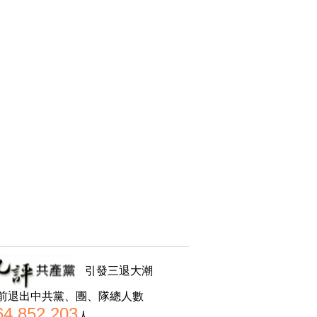
引發三退大潮
前退出中共黨、團、隊總人數
64,852,203
人