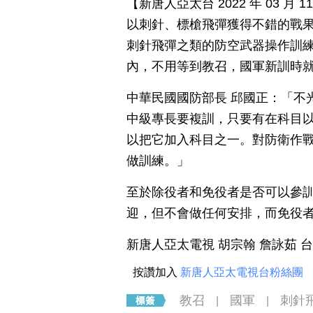
【新唐人亞太台 2022 年 03 
以刺針、標槍飛彈獲得不錯的戰
刺針飛彈之類的防空武器操作訓練
內，不用等到教召，國軍新訓時
中華民國國防部長 邱國正：「不
中級專長要複訓，只要有在科目
以把它加入科目之一。對防衛作
做訓練。」
至於除役者和免役者是否可以參
迎，但不會做任何安排，而免役
新唐人亞太電視 胡宗翰 詹詠茹 
按讚加入
新唐人亞太電視台粉絲團
教召
國軍
刺針
|
|