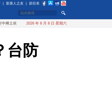
賽
|
新唐人之友
|
節目表
賴 川普宣布礦業投資20億美元
2026 年 8 月 8 日 星期六
中東局勢動盪 土耳其沙特巴
？台防