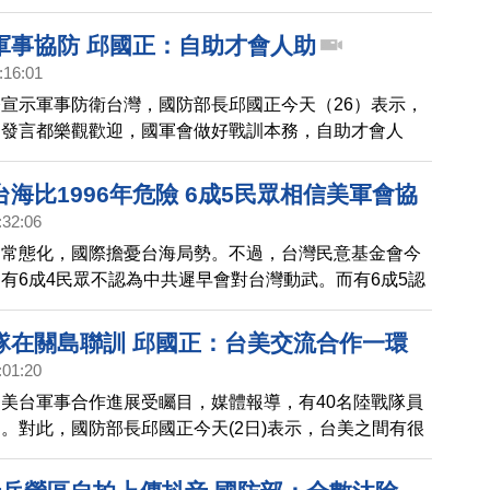
。
軍事協防 邱國正：自助才會人助
:16:01
宣示軍事防衛台灣，國防部長邱國正今天（26）表示，
的發言都樂觀歡迎，國軍會做好戰訓本務，自助才會人
此高興或依賴。
海比1996年危險 6成5民眾相信美軍會協
:32:06
台常態化，國際擔憂台海局勢。不過，台灣民意基金會今
有6成4民眾不認為中共遲早會對台灣動武。而有6成5認
兵協防台灣。至於國防部長邱國正在立法院備詢時，認為
6台海危機還要緊張。
隊在關島聯訓 邱國正：台美交流合作一環
:01:20
美台軍事合作進展受矚目，媒體報導，有40名陸戰隊員
。對此，國防部長邱國正今天(2日)表示，台美之間有很
，行之有年，這也是當中交流的一環。