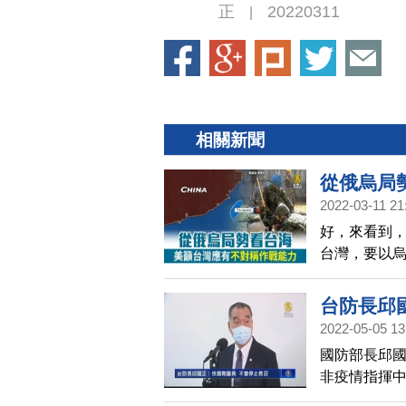
正
20220311
|
相關新聞
從俄烏局
2022-03-11 21
好，來看到
台灣，要以
力，並讓人
國正表示，
台防長邱
應注意離島
2022-05-05 13
國防部長邱國
非疫情指揮