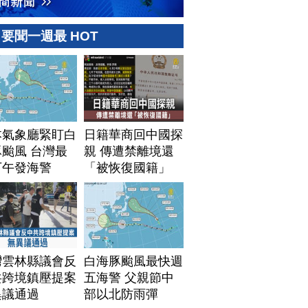
要聞一週最 HOT
本氣象廳緊盯白
日籍華商回中國探
颱風 台灣最
親 傳遭禁離境還
下午發海警
「被恢復國籍」
灣雲林縣議會反
白海豚颱風最快週
共跨境鎮壓提案
五海警 父親節中
異議通過
部以北防雨彈