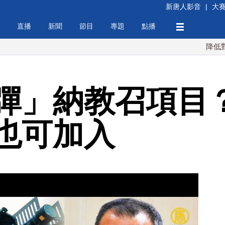
新唐人影音
|
大
直播
新聞
節目
專題
點播
降低對中稀土依
彈」納教召項目
也可加入