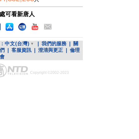
處可看新唐人
：
中文(台灣)
|
我們的服務
|
關
們
|
客服資訊
|
澄清與更正
|
倫理
會
Copyright ©2002-2023