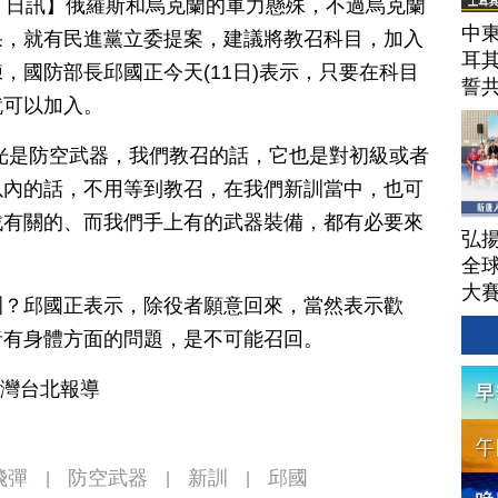
月 11 日訊】俄羅斯和烏克蘭的軍力懸殊，不過烏克蘭
中東
果，就有民進黨立委提案，建議將教召科目，加入
耳
，國防部長邱國正今天(11日)表示，只要在科目
誓
就可以加入。
光是防空武器，我們教召的話，它也是對初級或者
以內的話，不用等到教召，在我們新訓當中，也可
戰有關的、而我們手上有的武器裝備，都有必要來
弘揚
全
大
訓？邱國正表示，除役者願意回來，當然表示歡
者有身體方面的問題，是不可能召回。
台灣台北報導
飛彈
防空武器
新訓
邱國
|
|
|