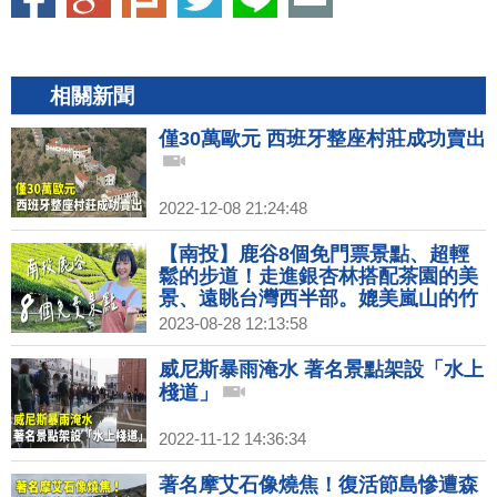
相關新聞
僅30萬歐元 西班牙整座村莊成功賣出
2022-12-08 21:24:48
【南投】鹿谷8個免門票景點、超輕
鬆的步道！走進銀杏林搭配茶園的美
景、遠眺台灣西半部。媲美嵐山的竹
林古戰場、超秘境竹林還有生態步
2023-08-28 12:13:58
道！免費試吃、奉茶的豆干店～一年
四季都豐沛的德興瀑布！1000步的繽
威尼斯暴雨淹水 著名景點架設「水上
紛台灣(446)
棧道」
2022-11-12 14:36:34
著名摩艾石像燒焦！復活節島慘遭森