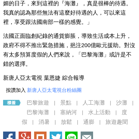
媚的日子，來到這裡的『海灘』，真是很棒的待遇。
我真的認為那些無法有這麼好待遇的人，可以來這
裡，享受跟法國南部一樣的感覺。」
法國正面臨創紀錄的通貨膨脹，導致生活成本上升，
政府不得不推出緊急措施，挹注200億歐元援助。對沒
有太多預算度假的人們來說，「巴黎海灘」或許是不
錯的選擇。
新唐人亞太電視 葉恩婕 綜合報導
按讚加入
新唐人亞太電視台粉絲團
巴黎旅遊
景點
人工海灘
沙灘
|
|
|
|
巴黎海灘
塞納河
水上活動
度
|
|
|
假
消暑
放鬆
通膨
旅遊趣聞
|
|
|
|