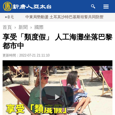
元
中東局勢動盪 土耳其沙特巴基斯坦誓共同防禦
漢光實
首頁
›
新聞
›
國際
享受「類度假」 人工海灘坐落巴黎
都市中
更新時間：2022-07-21 21:11:10