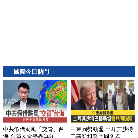
國際今日熱門
中共假借颱風「交管」台
中東局勢動盪 土耳其沙特
海 台陸委會怒轟無知
巴基斯坦誓共同防禦