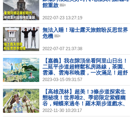
館重啟
2022-07-23 13:27:19
無法入睡！瑞士露天旅館盼反思世界
危機
2022-07-07 21:37:38
【嘉義】我在隙頂坐看阿里山日出！
二延平步道超輕鬆私房路線，茶園、
雲瀑、雲海和晚霞，一次滿足！超舒
適民宿，日出也悠閒。山上吃火鍋最
2023-03-15 09:31:57
暖心，超大盆自家高山蔬菜真脆甜！
2天1夜超內行行程！｜1000步的繽紛
【高雄茂林】超美！3條步道探索生
台灣(434)
態秘境！世界唯2、季節限定紫蝶幽
谷，蝴蝶來過冬！羅木斯步道戲水、
石板屋住一晚，吃魯凱青年堅持的部
2022-11-30 10:20:17
落麵包；稜線上的小長城步道，一覽
龍頭山環流丘地形景觀！｜1000步的
繽紛台灣(427)