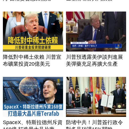
降低對中稀土依賴 川普宣
川普預透露美伊談判進展
布礦業投資20億美元
美彈藥充足再擴大生產
SpaceX、特斯拉德州斥資
防堵中共！川普簽行政令