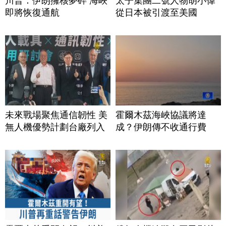
川普：伊朗擁核夢碎 海峽
太子集團二號人物胡小偉
即將恢復通航
從日本被引渡至美國
未來戰場聚焦通信韌性 美
霍爾木茲海峽協議將達
無人機優勢計劃台廠列入
成？伊朗傳不收通行費