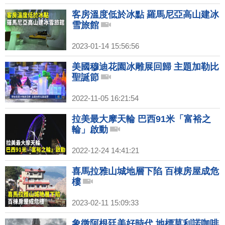
客房溫度低於冰點 羅馬尼亞高山建冰
雪旅館
2023-01-14 15:56:56
美國穆迪花園冰雕展回歸 主題加勒比
聖誕節
2022-11-05 16:21:54
拉美最大摩天輪 巴西91米「富裕之
輪」啟動
2022-12-24 14:41:21
喜馬拉雅山城地層下陷 百棟房屋成危
樓
2023-02-11 15:09:33
象徵阿根廷美好時代 地標莫利諾咖啡