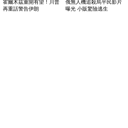
霍爾木茲重開有望！川普
俄無人機追殺烏平民影片
再重話警告伊朗
曝光 小販驚險逃生