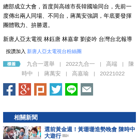
總部成立大會，首度與高雄市長韓國瑜同台，先前一
度傳出兩人同場、不同台，蔣萬安強調，年底要發揮
團體戰力、拚勝選。
新唐人亞太電視 林鈺唐 林嘉韋 劉姿吟 台灣台北報導
按讚加入
新唐人亞太電視台粉絲團
九合一選舉
2022九合一
高端
陳
|
|
|
時中
蔣萬安
高嘉瑜
20221022
|
|
|
相關新聞
選前黃金週！黃珊珊造勢晚會 陳時中
大遊行