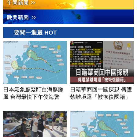
要聞一週最 HOT
日本氣象廳緊盯白海豚颱
日籍華商回中國探親 傳遭
風 台灣最快下午發海警
禁離境還「被恢復國籍」