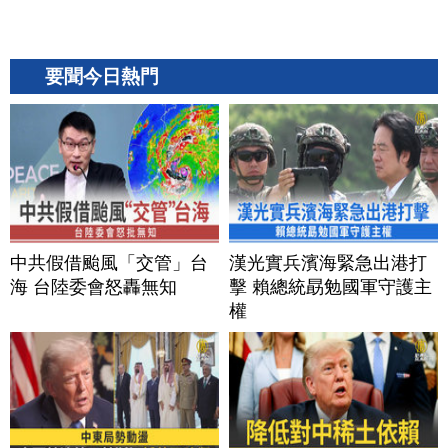
要聞今日熱門
中共假借颱風「交管」台
漢光實兵濱海緊急出港打
海 台陸委會怒轟無知
擊 賴總統勗勉國軍守護主
權