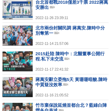
台北首都戰2018僅差3千票 2022蔣萬
安勝出
2022-11-26 23:39:11
北市兩份封關民調 蔣萬安.陳時中分
別奪第一
2022-11-14 21:57:06
2015赴陸 陳時中：北醫董事公開行
程.私下未交流
2022-11-17 22:41:32
蔣萬安辭立委拖5天 黃珊珊暗酸.陳時
中質疑沒效率
2022-11-16 21:05:52
竹市棄保說延燒首都台北？藍綠白陣
營各自表述