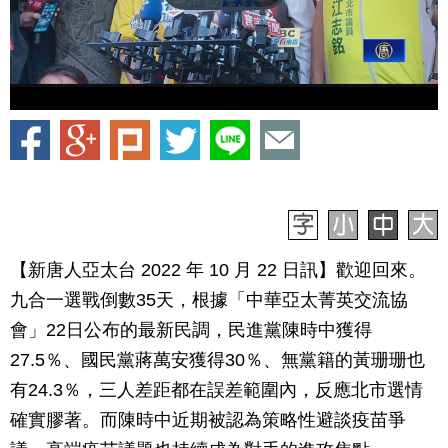
【新唐人亞太台 2022 年 10 月 22 日訊】歡迎回來。
九合一選戰倒數35天，根據「中華亞太菁英交流協
會」22日公布的最新民調，民進黨陳時中獲得
27.5％、國民黨蔣萬安獲得30％、無黨籍的黃珊珊也
有24.3％，三人差距都在誤差範圍內，反應北市選情
確實膠著。而陳時中近期被認為策略性避談疫苗爭