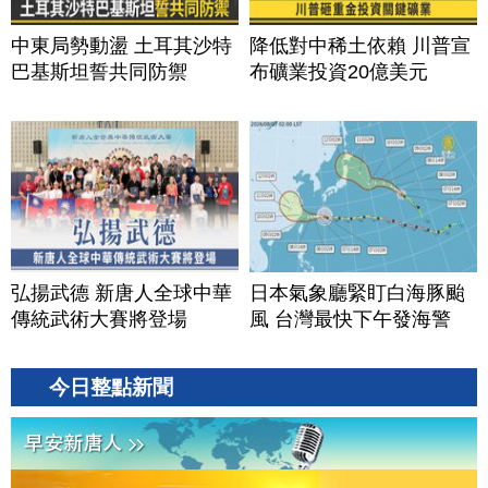
中東局勢動盪 土耳其沙特
降低對中稀土依賴 川普宣
巴基斯坦誓共同防禦
布礦業投資20億美元
弘揚武德 新唐人全球中華
日本氣象廳緊盯白海豚颱
傳統武術大賽將登場
風 台灣最快下午發海警
今日整點新聞