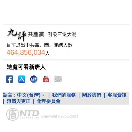
引發三退大潮
目前退出中共黨、團、隊總人數
464,856,034
人
隨處可看新唐人
語言：
中文(台灣)
|
我們的服務
|
關於我們
|
客服資訊
|
澄清與更正
|
倫理委員會
Copyright ©2002-2023