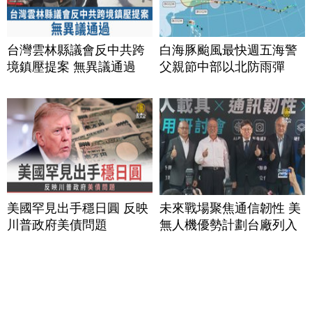
台灣雲林縣議會反中共跨
白海豚颱風最快週五海警
境鎮壓提案 無異議通過
父親節中部以北防雨彈
美國罕見出手穩日圓 反映
未來戰場聚焦通信韌性 美
川普政府美債問題
無人機優勢計劃台廠列入