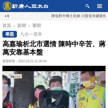
降低對中稀土依賴 川普宣布礦業投資20億
首頁
›
新聞
›
要聞
專題
九合一選舉
高嘉瑜析北市選情 陳時中辛苦、蔣
萬安靠基本盤
更新時間：2022-10-22 21:26:44