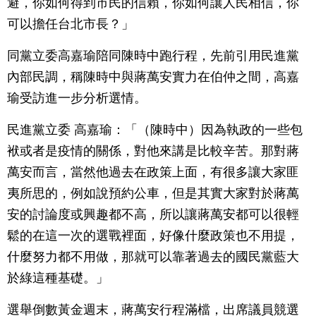
避，你如何得到市民的信賴，你如何讓人民相信，你
可以擔任台北市長？」
同黨立委高嘉瑜陪同陳時中跑行程，先前引用民進黨
內部民調，稱陳時中與蔣萬安實力在伯仲之間，高嘉
瑜受訪進一步分析選情。
民進黨立委 高嘉瑜：「（陳時中）因為執政的一些包
袱或者是疫情的關係，對他來講是比較辛苦。那對蔣
萬安而言，當然他過去在政策上面，有很多讓大家匪
夷所思的，例如說預約公車，但是其實大家對於蔣萬
安的討論度或興趣都不高，所以讓蔣萬安都可以很輕
鬆的在這一次的選戰裡面，好像什麼政策也不用提，
什麼努力都不用做，那就可以靠著過去的國民黨藍大
於綠這種基礎。」
選舉倒數黃金週末，蔣萬安行程滿檔，出席議員競選