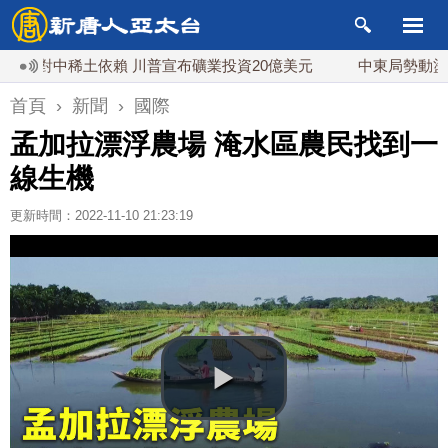
對中稀土依賴 川普宣布礦業投資20億美元
中東局勢動盪 土耳
首頁
›
新聞
›
國際
孟加拉漂浮農場 淹水區農民找到一
線生機
更新時間：2022-11-10 21:23:19