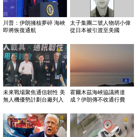
川普：伊朗擁核夢碎 海峽
太子集團二號人物胡小偉
即將恢復通航
從日本被引渡至美國
未來戰場聚焦通信韌性 美
霍爾木茲海峽協議將達
無人機優勢計劃台廠列入
成？伊朗傳不收通行費