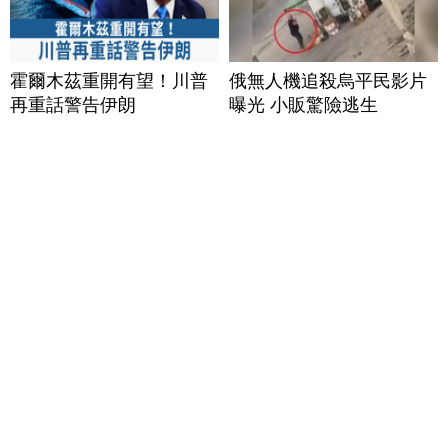
霍爾木茲重開有望！川普
俄無人機追殺烏平民影片
再重話警告伊朗
曝光 小販驚險逃生