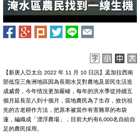
【新唐人亞太台 2022 年 11 月 10 日訊】孟加拉西南
部低窪三角洲地區因為長期水災對農地及居民生活造
成威脅，今年情況更加嚴峻，每年的洪水季從持續五
個月延長至八到十個月，當地農民為了生存，效仿祖
先的古老耕作方法，把原本被當作有害雜草的布袋
蓮，編織成「漂浮農場」，目前大約有6,000名自給自
足的農民採用。