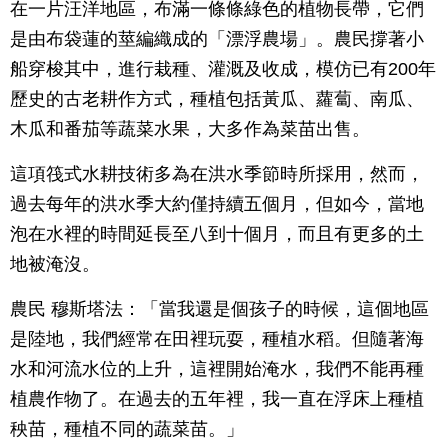
在一片汪洋地區，布滿一條條綠色的植物長帶，它們
是由布袋蓮的莖編織成的「漂浮農場」。農民撐著小
船穿梭其中，進行栽種、灌溉及收成，模仿已有200年
歷史的古老耕作方式，種植包括黃瓜、蘿蔔、南瓜、
木瓜和番茄等蔬菜水果，大多作為菜苗出售。
這項筏式水耕技術多為在洪水季節時所採用，然而，
過去每年的洪水季大約僅持續五個月，但如今，當地
泡在水裡的時間延長至八到十個月，而且有更多的土
地被淹沒。
農民 穆斯塔法：「當我還是個孩子的時候，這個地區
是陸地，我們經常在田裡玩耍，種植水稻。但隨著海
水和河流水位的上升，這裡開始淹水，我們不能再種
植農作物了。在過去的五年裡，我一直在浮床上種植
秧苗，種植不同的蔬菜苗。」