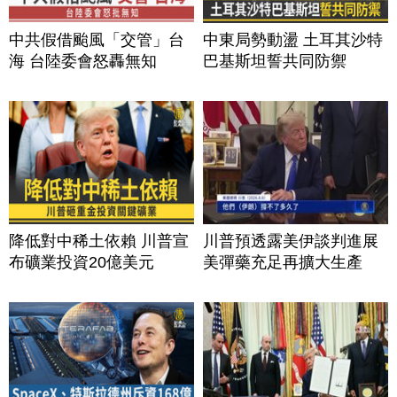
中共假借颱風「交管」台
中東局勢動盪 土耳其沙特
海 台陸委會怒轟無知
巴基斯坦誓共同防禦
降低對中稀土依賴 川普宣
川普預透露美伊談判進展
布礦業投資20億美元
美彈藥充足再擴大生產