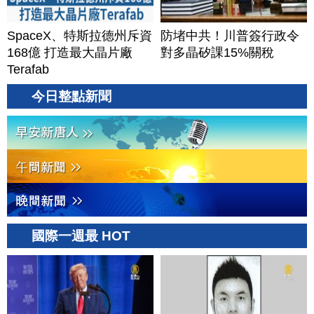
SpaceX、特斯拉德州斥資
防堵中共！川普簽行政令
168億 打造最大晶片廠
對多晶矽課15%關稅
Terafab
今日整點新聞
國際一週最 HOT