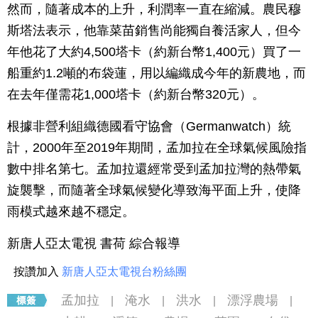
然而，隨著成本的上升，利潤率一直在縮減。農民穆
斯塔法表示，他靠菜苗銷售尚能獨自養活家人，但今
年他花了大約4,500塔卡（約新台幣1,400元）買了一
船重約1.2噸的布袋蓮，用以編織成今年的新農地，而
在去年僅需花1,000塔卡（約新台幣320元）。
根據非營利組織德國看守協會（Germanwatch）統
計，2000年至2019年期間，孟加拉在全球氣候風險指
數中排名第七。孟加拉還經常受到孟加拉灣的熱帶氣
旋襲擊，而隨著全球氣候變化導致海平面上升，使降
雨模式越來越不穩定。
新唐人亞太電視 書荷 綜合報導
按讚加入
新唐人亞太電視台粉絲團
孟加拉
淹水
洪水
漂浮農場
|
|
|
|