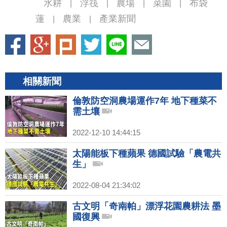
水耕
浮筏
農場
菜園
布袋
|
|
|
|
蓮
農業
產業新聞
|
|
相關新聞
倫敦防空洞農場運作7年 地下種菜不
需土壤
2022-12-10 14:44:15
太陽能板下種蘋果 德國試驗「農電共
生」
2022-08-04 21:34:02
古文明「奇南帕」漂浮花園農耕法 墨
國復興