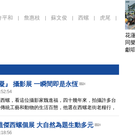
許平和
詹惠枝
蘇文俊
西螺
虎尾
|
|
|
|
|
花
同樂
獻
凝』 攝影展 一瞬間即是永恆
:52:54
林西螺，看這位攝影家魏進福，四十幾年來，拍攝許多台
、傳統工藝和動物的生活百態，他選在西螺老街老糧行，
影展，雖然展出作品不多，但充滿張力與生命力。
植傑西螺個展 大自然為題生動多元
:18:56