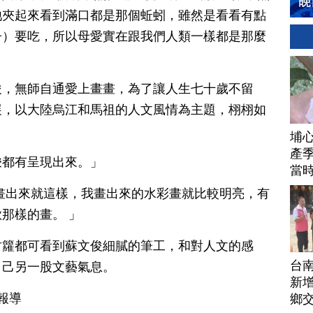
牠夾起來看到滿口都是那個蚯蚓，雖然是看看有點
子）要吃，所以母愛實在跟我們人類一樣都是那麼
俊，無師自通愛上畫畫，為了讓人生七十歲不留
展，以大陸烏江和馬祖的人文風情為主題，栩栩如
埔
產季
梭都有呈現出來。」
當
畫出來就這樣，我畫出來的水彩畫就比較明亮，有
那樣的畫。 」
竹籮都可看到蘇文俊細膩的筆工，和對人文的感
台
自己另一股文藝氣息。
新增
報導
鄉