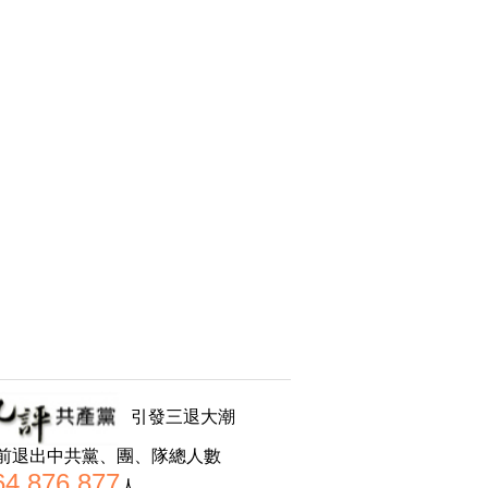
引發三退大潮
前退出中共黨、團、隊總人數
64,876,877
人