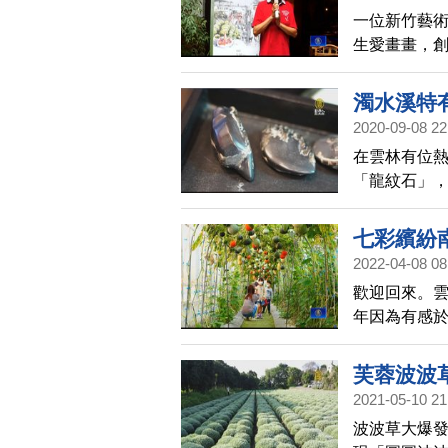
一位新竹藝
生愛畫畫，
一起來欣賞
濁水溪特
2020-09-08 22
在雲林有位
「龍紋石」
紋石有關的
七彩繽紛
2022-04-08 08
歡迎回來。
年因為有感
來體驗自己
隧道，意外
芙蓉波波
2021-05-10 21
波波草大爆