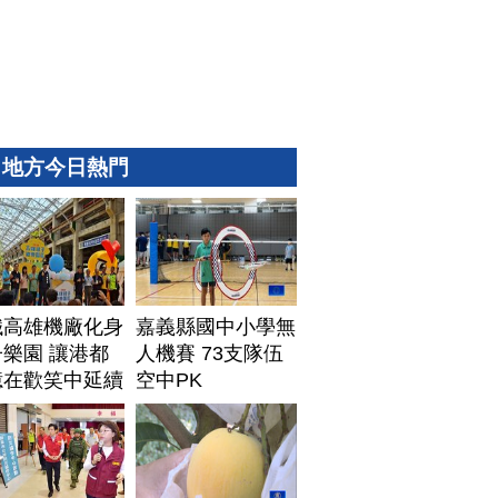
地方今日熱門
鐵高雄機廠化身
嘉義縣國中小學無
樂園 讓港都
人機賽 73支隊伍
憶在歡笑中延續
空中PK