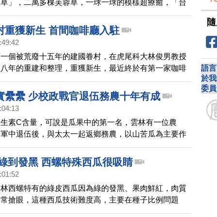
波草」，二萬多棵芙蓉草，一球一球的模樣超療癒，「台
的消息一傳開，吸引許多民眾到場拍照打卡。
隨
村重獲新生 首間咖啡廳入駐
:49:42
有一個被荒廢十五年的建國眷村，在虎尾科大林俊男教授
語言
過八年的重建和整理，重獲新生，最近終於有第一家咖啡
於我
住，一推出就受到網友的關注。
委員
實纍纍 少校政戰官退伍務農十年有成
:04:13
維生素C含量，可說是瓜果中的第一名，雲林有一位農
從軍中退伍後，與太太一起返鄉務農，以山苦瓜為主要作
產量大增，藤架上一顆顆的山苦瓜，成了特殊的的綠色隧
看看。
 綠到發黑 西螺特殊西瓜很吸睛
:01:52
雲林西螺特有的綠皮西瓜因為綠的發黑、果肉鮮紅，肉質
非常搶眼，這種西瓜技術難度高，主要在種子比例問題
前農友廖正化開始研究，多次試種後終於在第五年成功。