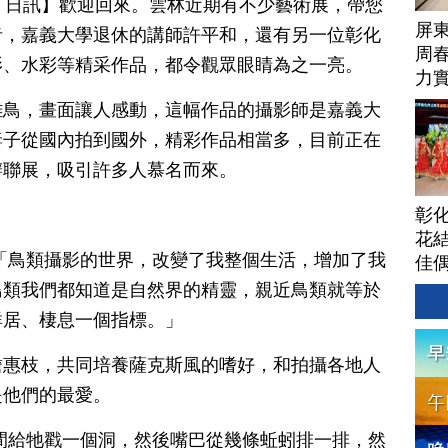
月 08 日訊】歡迎回來。雲林近期有不少藝術展，帶您
屏
者，嘉義大學退休的講師許平和，還有另一位彰化
周
影、水彩等精采作品，都令觀眾眼睛為之一亮。
力
雛鳥，畫面讓人感動，這幅作品的攝影師是嘉義大
妻子從國內拍到國外，精彩作品相當多，目前正在
辦聯展，吸引許多人慕名而來。
彰
花結
「鳥類攝影的世界，改變了我整個生活，增加了我
佳
鳥類我們都知道是自然界的精靈，親近鳥類就等於
群居、棲息一個指標。」
詹惠枝，共同培養薩克斯風的嗜好，和拍攝各地人
是他們的最愛。
間給牠戳一個洞，然後嘴巴從幾條蚯蚓排一排，然