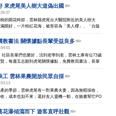
好 來虎尾美人樹大道偽出國
:26:37
人樹的開花時節，雲林縣虎尾台大醫院附近的美人樹大
開滿開好，一片粉紅花海，被形容為「美人櫻」、「台版
。由於開花期只有三個星期，許多遊客把握時機慕名而
償教書法 關懷據點長輩受益良多
:54:01
代，社區長輩們也樂於，活到老學到老，雲林土庫有位73歲
明賢，每週五志願到虎尾關懷據點，免費教寫書法，長輩
示，半年來書法功力大幅進步，將來還要合辦師生書法聯
程度一點也不輸年輕人。
缺工 雲林果農開放民眾自採
:53:13
盛產的季節，雲林虎尾有一對果農夫妻，因為無暇採收，
收，成本也划不來；還好友人靈機一動，在臉書幫忙PO
眾自行剪果，因為便宜出售，果然吸引許多民眾自備工具
葛花瀑傾瀉而下 遊客直呼壯觀