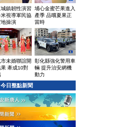
東城鎮韌性演習
埔心金蜜芒果進入
春米視導軍民協
產季 品嚐夏果正
實地操演
當時
化市未婚聯誼開
彰化縣強化警用車
果 牽成10對
輛 提升治安網機
偶
動力
今日整點新聞