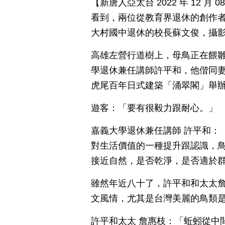
【新唐人亞太台 2022 年 12 
看到，兩位從教育界退休的創作
大村國中退休的校長蘇文俊，攝
高雄左營行道樹上，母鳥正在餵
學退休兼任講師許平和，他偕同
虎尾百年日式建築「涌翠閣」舉
遊客：「要有很毅力跟耐心。」
嘉義大學退休兼任講師 許平和：
對生活價值的一種提升跟認識，
接近自然，是否乾淨，是否適於
雖然年近八十了，許平和和太太
文風情，尤其是台灣美麗的鳥類
許平和太太 詹惠枝：「蚯蚓從中