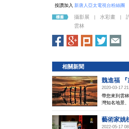
按讚加入
新唐人亞太電視台粉絲團
攝影展
水彩畫
|
|
雲林
相關新聞
魏進福 『
2020-03-17 21
帶您來到雲
灣知名地景
舉辦迷你攝
藝術家姚
2022-05-17 08