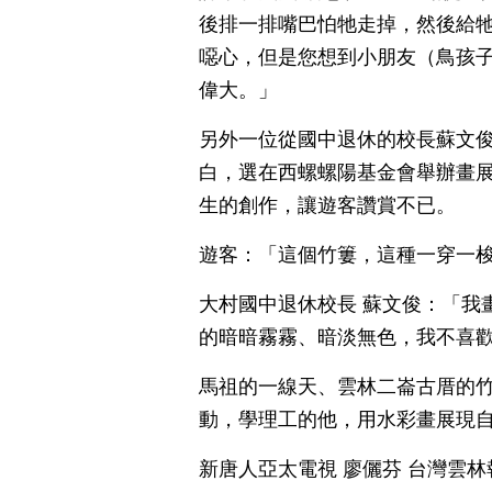
後排一排嘴巴怕牠走掉，然後給
噁心，但是您想到小朋友（鳥孩
偉大。」
另外一位從國中退休的校長蘇文
白，選在西螺螺陽基金會舉辦畫
生的創作，讓遊客讚賞不已。
遊客：「這個竹簍，這種一穿一
大村國中退休校長 蘇文俊：「我
的暗暗霧霧、暗淡無色，我不喜歡
馬祖的一線天、雲林二崙古厝的
動，學理工的他，用水彩畫展現
新唐人亞太電視 廖儷芬 台灣雲林