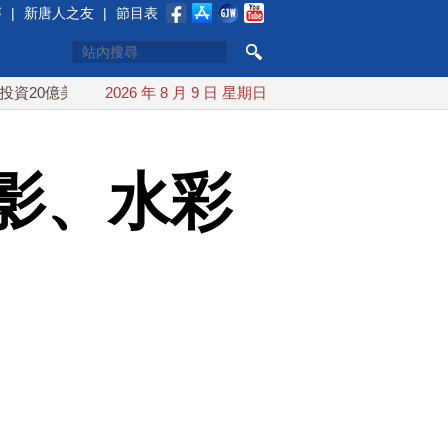
賽
|
新唐人之友
|
節目表
美元
中東局勢動盪 土耳其沙特巴基斯坦誓共同防禦
2026 年 8 月 9 日 星期日
漢光
影、水彩