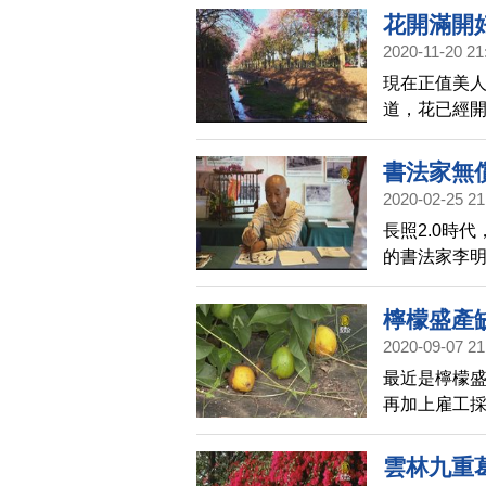
花開滿開
2020-11-20 21
現在正值美
道，花已經
櫻花大道」
來。
書法家無
2020-02-25 21
長照2.0時
的書法家李
們開心的表
展，認真的
檸檬盛產
2020-09-07 21
最近是檸檬
再加上雇工採
文，開放民
到場採收。
雲林九重