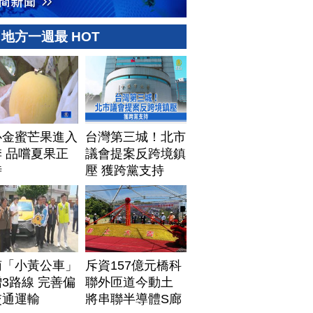
地方一週最 HOT
心金蜜芒果進入
台灣第三城！北市
 品嚐夏果正
議會提案反跨境鎮
時
壓 獲跨黨支持
南「小黃公車」
斥資157億元橋科
3路線 完善偏
聯外匝道今動土
交通運輸
將串聯半導體S廊