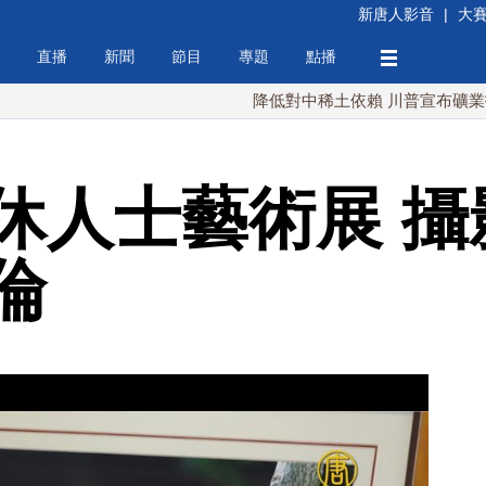
新唐人影音
|
大
直播
新聞
節目
專題
點播
降低對中稀土依賴 川普宣布礦業投資20億
休人士藝術展 攝
倫