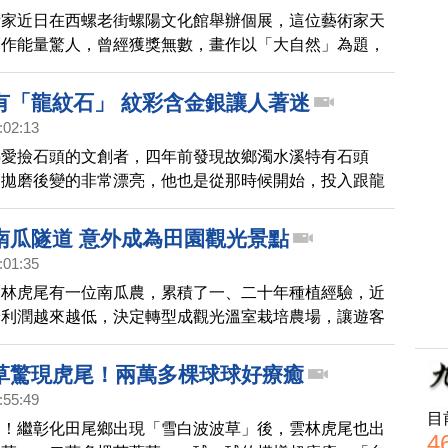
術家近日在西螺老街螺陽文化館舉辦個展，這位藝術家天
創作能量驚人，曾經獲獎無數，畫作以「大自然」為題，
他的創作。
有「龍紋石」 紋彩含金銀讓人著迷
:02:13
熱愛撿石頭的文創者，四年前發現故鄉濁水溪特有石頭
，拋磨後變的非常漂亮，他也是從那時候開始，投入跟龍
藝術創作，希望有一天龍紋石能成為西螺特色。
南瓜隧道 意外成為田園觀光景點
:01:35
雲林虎尾有一位南瓜農，累積了一、二十年種植經驗，近
於利潤越來越低，決定轉型成觀光溫室栽培農場，讓遊客
採南瓜的趣味。他更在南瓜園區規畫一條七彩繽紛的南瓜
成為遊客拍照的打卡景點。
草驚現虎尾！兩萬多棵球球好療癒
:55:49
目
發！繼彰化田尾鄉出現「雪白波波草」後，雲林虎尾也出
4