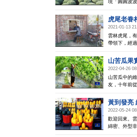
現「圓圓波
版波波草」
虎尾老眷
2021-01-13 21
雲林虎尾，
帶領下，經
廳有意願入
山苦瓜果
2022-04-26 08
山苦瓜中的
友，十年前
物，而今年
道，帶您來
黃到發亮
2022-05-24 08
歡迎回來。
綿密、外型
上，二十年