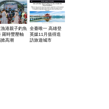
帶
蓮漁港親子釣魚
全臺唯一 高雄登
 羅時豐壓軸
英媒11月值得造
唱掀高潮
訪旅遊城市