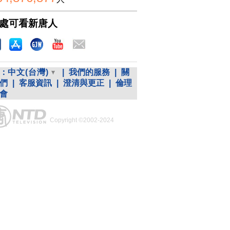
處可看新唐人
：
中文(台灣)
|
我們的服務
|
關
們
|
客服資訊
|
澄清與更正
|
倫理
會
Copyright ©2002-2024