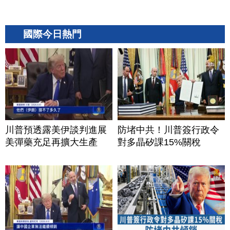
國際今日熱門
川普預透露美伊談判進展
防堵中共！川普簽行政令
美彈藥充足再擴大生產
對多晶矽課15%關稅