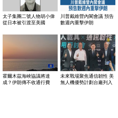
太子集團二號人物胡小偉
川普戴維營內閣會議 預告
從日本被引渡至美國
數週內重擊伊朗
霍爾木茲海峽協議將達
未來戰場聚焦通信韌性 美
成？伊朗傳不收通行費
無人機優勢計劃台廠列入