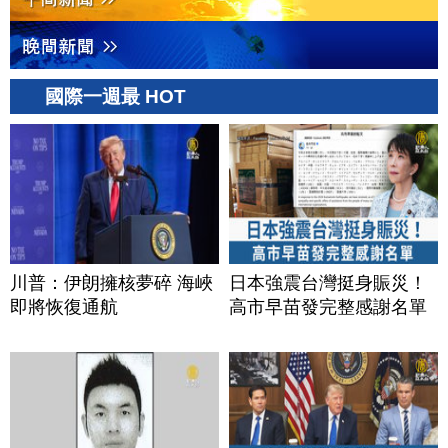
國際一週最 HOT
川普：伊朗擁核夢碎 海峽
日本強震台灣挺身賑災！
即將恢復通航
高市早苗發完整感謝名單