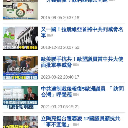
一分鐘搞懂！敘利亞難民問題
2015-09-05 20:37:18
又一國！拉脫維亞首將中共列威脅名
單
2019-12-30 20:07:59
歐美聯手抗共！歐盟議員當中共大使
面批軍事威脅
2020-09-22 20:40:17
中共遭制裁後報復5歐洲議員 「 訪問
台灣」呼聲漲
2021-03-23 08:19:21
立陶宛挺台遭霸凌 12國議員籲抗共
「事不宜遲」