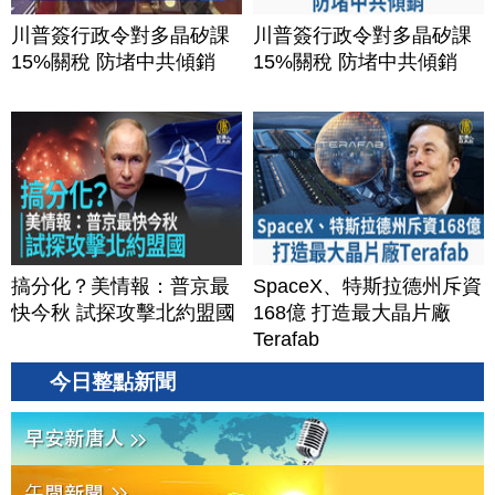
川普簽行政令對多晶矽課
川普簽行政令對多晶矽課
15%關稅 防堵中共傾銷
15%關稅 防堵中共傾銷
搞分化？美情報：普京最
SpaceX、特斯拉德州斥資
快今秋 試探攻擊北約盟國
168億 打造最大晶片廠
Terafab
今日整點新聞