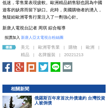
低迷，零售業表現疲軟。歐洲精品銷售額也因為中國
遊客的缺席而留下缺口。此時，美國購物者的湧入，
無疑給歐洲零售行業注入了一劑強心針。
新唐人電視台記者 周琪 綜合報導
按讚加入
新唐人亞太電視台粉絲團
美元
歐洲零售業
購物
歐洲
|
|
|
|
精品
名牌服裝
20221213
|
|
相關新聞
俄羅斯百年來首次外債違約 台灣投資
人被倒債