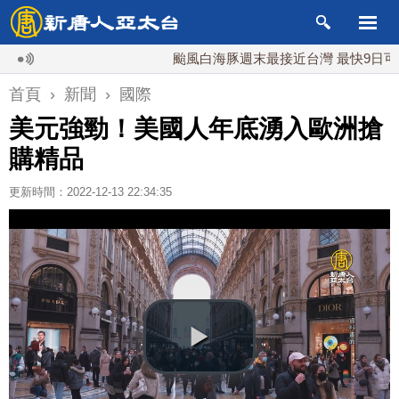
颱風白海豚週末最接近台灣 最快9日可能登
首頁
›
新聞
›
國際
美元強勁！美國人年底湧入歐洲搶
購精品
更新時間：2022-12-13 22:34:35