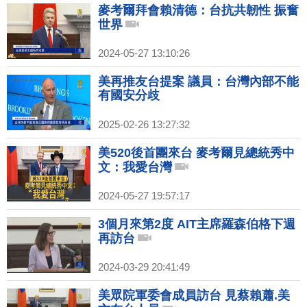
麥考爾拜會賴清德：台抗共韌性 振奮
世界
2024-05-27 13:10:26
美再推友台提案 議員：台灣內部不能
有國安分歧
2025-02-26 13:27:32
美520後首團來台 麥考爾見總統秀中
文：我愛台灣
2024-05-27 19:57:17
3個月來第2度 AIT主席羅森伯格下週
再訪台
2024-03-29 20:41:49
美眾院軍委會成員訪台 見蔡賴蕭.美