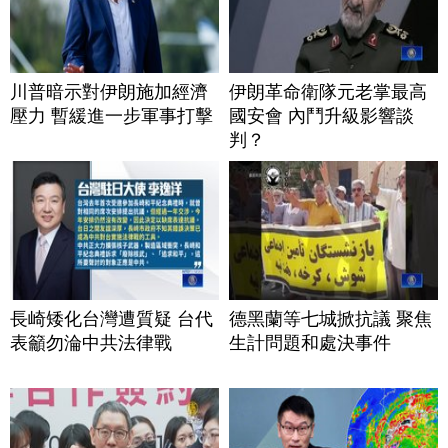
川普暗示對伊朗施加經濟
伊朗革命衛隊元老掌最高
壓力 暫緩進一步軍事打擊
國安會 內鬥升級影響談
判？
長崎矮化台灣遭質疑 台代
德黑蘭等七城掀抗議 聚焦
表籲勿淪中共法律戰
生計問題和處決事件