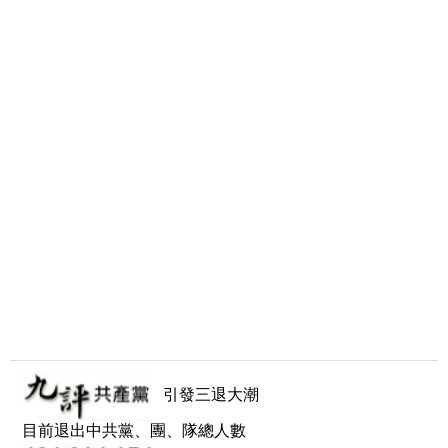
引發三退大潮
目前退出中共黨、團、隊總人數