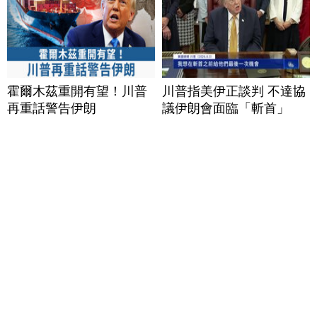
霍爾木茲重開有望！川普
川普指美伊正談判 不達協
再重話警告伊朗
議伊朗會面臨「斬首」