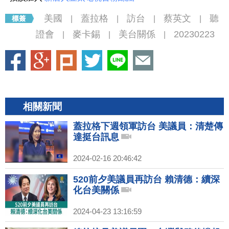
美國
蓋拉格
訪台
蔡英文
聽
|
|
|
|
證會
麥卡錫
美台關係
20230223
|
|
|
相關新聞
蓋拉格下週領軍訪台 美議員：清楚傳
達挺台訊息
2024-02-16 20:46:42
520前夕美議員再訪台 賴清德：續深
化台美關係
2024-04-23 13:16:59