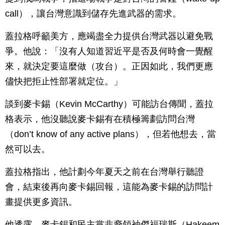
call），讓台灣意識到儲存先進武器的需求。
蓋拉格呼籲美方，應竭盡全力提供台灣武器以避免戰
爭。他說：「沒有人知道習近平是否及何時會一覺醒
來，就決定要這麼做（攻台）。正因如此，我們更應
儘快把拒止性部署就定位。」
談到麥卡錫（Kevin McCarthy）可能訪台傳聞，蓋拉
格表示，他沒聽說麥卡錫有在積極籌劃訪問台灣
（don’t know of any active plans），但若他想去，當
然可以去。
蓋拉格指出，他計劃今年夏天之前在台灣舉行聽證
會，結束後再向麥卡錫回報，這能為麥卡錫的訪問計
畫提供更多資訊。
他透露，麥卡錫和民主黨非裔領袖傑福瑞斯（Hakeem