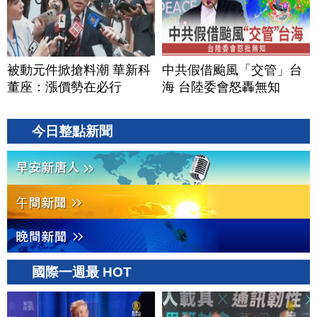
被動元件掀搶料潮 華新科
中共假借颱風「交管」台
董座：漲價勢在必行
海 台陸委會怒轟無知
今日整點新聞
國際一週最 HOT