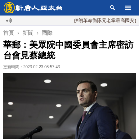
伊朗革命衛隊元老掌最高國安會 內鬥
首頁
›
新聞
›
國際
華郵：美眾院中國委員會主席密訪
台會見蔡總統
更新時間：2023-02-23 08:57:43