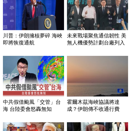
川普：伊朗擁核夢碎 海峽
未來戰場聚焦通信韌性 美
即將恢復通航
無人機優勢計劃台廠列入
中共假借颱風「交管」台
霍爾木茲海峽協議將達
海 台陸委會怒轟無知
成？伊朗傳不收通行費