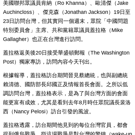
美國聯邦眾議員肯納（Ro Khanna）、歐清傑（Jake
Auchincloss）、傑克森（Jonathan Jackson）19日至
23日訪問台灣，但其實同一個週末，眾院「中國問題
特別委員會」主席、共和黨籍眾議員蓋拉格（Mike
Gallagher）也正在台灣進行訪問。
蓋拉格返美後20日接受華盛頓郵報（The Washington
Post）獨家專訪，訪問內容今天刊出。
根據報導，蓋拉格訪台期間晉見蔡總統，也與副總統
賴清德、國防部長邱國正及情報首長會面。之所以低
調訪問台灣，蓋拉格表示，是為了與台灣方面的會面
能更富有成效，尤其是看到去年8月時任眾院議長裴洛
西（Nancy Pelosi）訪台引發的風波。
蓋拉格透露，訪台期間他見到的每位台灣官員，都會
提到俄烏戰爭，指這場戰爭是對台灣的警鐘（wake-up