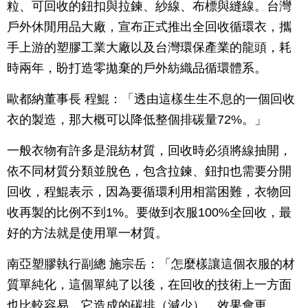
粒、可回收的鈕扣與拉鍊、紗線、布標與縫線。台灣
戶外休閒用品大廠，宣布正式推出全回收循環衣，攜
手上游的塑膠工業大廠以及台灣環保產業的龍頭，耗
時兩年，盼打造零拋棄的戶外紡織品循環體系。
歐都納董事長 程鯤：「透由這樣生生不息的一個回收
衣的製造，那大概可以降低整個排碳量72%。」
一般衣物有許多是混紡材質，回收時必須將線抽開，
依不同材質分類並脫色，包含拉鍊、鈕扣也需要分開
回收，程鯤表示，因為要循環利用相當困難，衣物回
收再製的比例不到1%。要做到衣服100%全回收，最
好的方法就是使用單一材質。
南亞塑膠執行副總 施宗岳：「怎麼樣讓這個衣服的材
質單純化，這個單純了以後，在回收的技術上一方面
也比較容易，它造成的碳排（減少），效果會更