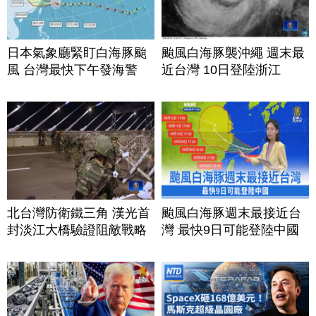
日本氣象廳緊盯白海豚颱
颱風白海豚襲沖繩 週末最
風 台灣最快下午發海警
近台灣 10日登陸浙江
北台灣防衛鐵三角 漢光首
颱風白海豚週末最接近台
封淡江大橋驗證阻敵戰略
灣 最快9日可能登陸中國