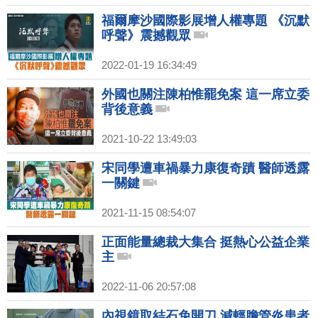
福爾摩沙國際影展增人權專題 《沉默
呼聲》震撼觀眾
2022-01-19 16:34:49
外國也關注陳柏惟罷免案 這一席立委
背後意義
2021-10-22 13:49:03
宋同學遭車禍暴力康復奇蹟 醫師透露
一關鍵
2021-11-15 08:54:07
正面能量總裁大集合 挺熱心公益企業
主
2022-11-06 20:57:08
內視鏡取結石免開刀 減輕膽管炎患者