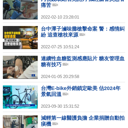
痛苦
2022-02-10 23:28:01
台中潭子滷味攤槍擊命案 警：感情糾
紛 追查槍枝來源
2022-07-25 10:51:24
連續性血糖監測感應貼片 糖友管理血
糖有技巧
2024-01-05 20:29:58
台灣E-bike外銷鎖定歐美 估2024年
景氣回溫
2023-09-30 15:31:52
減輕第一線醫護負擔 企業捐贈自動拍
痰機