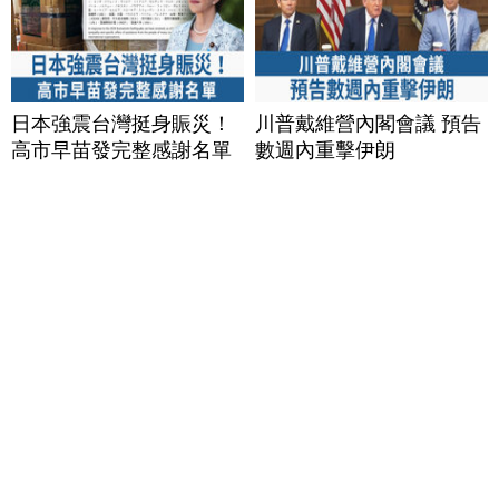
日本強震台灣挺身賑災！
川普戴維營內閣會議 預告
高市早苗發完整感謝名單
數週內重擊伊朗