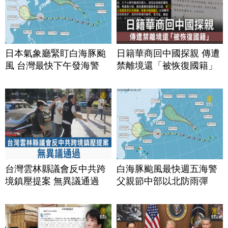
日本氣象廳緊盯白海豚颱
日籍華商回中國探親 傳遭
風 台灣最快下午發海警
禁離境還「被恢復國籍」
台灣雲林縣議會反中共跨
白海豚颱風最快週五海警
境鎮壓提案 無異議通過
父親節中部以北防雨彈