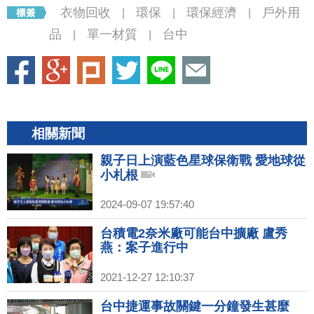
衣物回收
環保
環保經濟
戶外用
|
|
|
品
單一材質
台中
|
|
相關新聞
親子日上演藍色星球保衛戰 愛地球從
小札根
2024-09-07 19:57:40
台積電2奈米廠可能台中擴廠 盧秀
燕：案子進行中
2021-12-27 12:10:37
台中捷運事故關鍵一分鐘發生甚麼