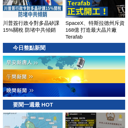
川普簽行政令對多晶矽課
SpaceX、特斯拉德州斥資
15%關稅 防堵中共傾銷
168億 打造最大晶片廠
Terafab
今日整點新聞
要聞一週最 HOT