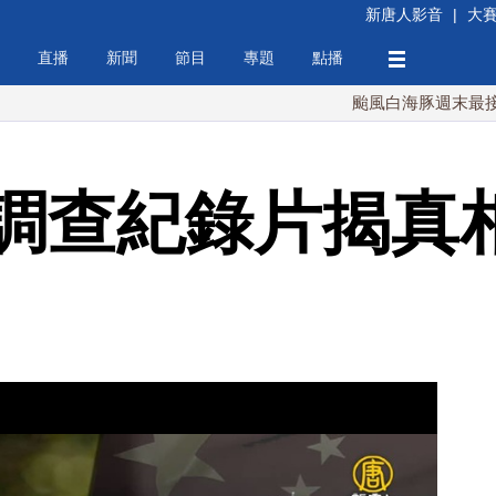
新唐人影音
|
大
直播
新聞
節目
專題
點播
颱風白海豚週末最接近台灣 
調查紀錄片揭真相