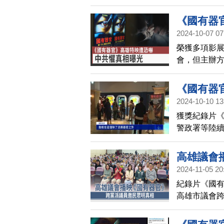
片團隊座談
更多人知道
《國有器
2024-10-07 07
榮獲多項影展
會，但主辦
報警處理，
《國有器
2024-10-10 13
獲獎紀錄片
警政署等陸續
次，高雄民
已指示警政
高雄議會
2024-11-05 20
紀錄片《國有
高雄市議會
官》電影暨