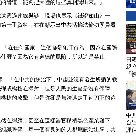
植的管道，能夠把大陸的這些真相講出來。」
志遠透過連線與談，現場也展示《鐵證如山》一
的第一手資料，在在顯示出中共活摘法輪功學員器
：「在任何國家，這個都是犯罪行為，因為在國際
為什麼？因為它有道德的風險，所以這是禁止
日
親 
「
師：「在中共的統治下，中國並沒有發生所謂的戰
飛彈或機槍在掃射，但是人民的生命是沒有保障
個機槍的攻擊，但是你卻是無法逃走手術刀下的這
中
依然在繼續，甚至在這樣器官移植黑色產業鏈下，
台
際組織呼籲，每一個有良知的人都應該站出來，共
評