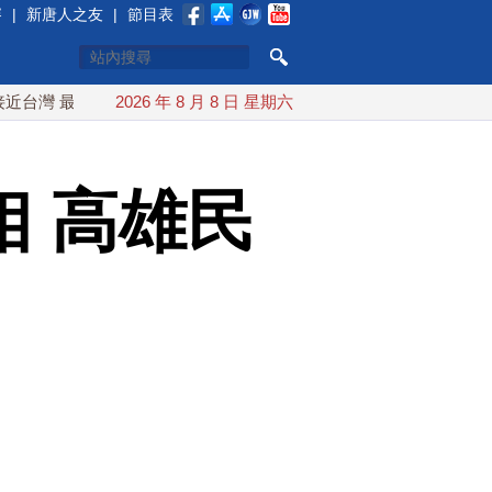
賽
|
新唐人之友
|
節目表
最快9日可能登陸中國
2026 年 8 月 8 日 星期六
台灣漢光首結合城鎮演習 AIT連續發文
 高雄民