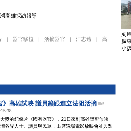
台灣高雄採訪報導
颱
片
器官移植
活摘器官
汪志遠
高
|
|
|
|
廣
小
官》高雄試映 議員籲跟進立法阻活摘
:15:38
大獎的紀錄片《國有器官》，21日來到高雄舉辦放映
台灣各界人士、議員與民眾，出席這場電影放映會並與製