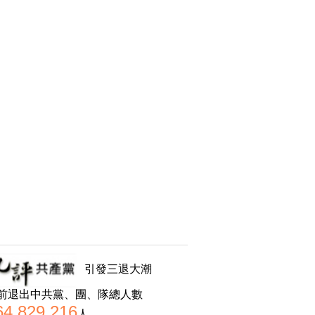
引發三退大潮
前退出中共黨、團、隊總人數
64,829,216
人