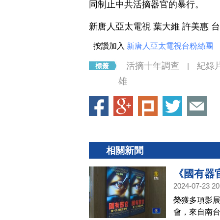
同制止中共活摘器官的暴行。
新唐人亞太電視 葉大維 許美惠 
按讚加入
新唐人亞太電視台粉絲團
活摘十年調查
紀錄
|
雄
相關新聞
《國有器
2024-07-23 20
榮獲多項影展
會，來自南