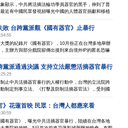
跡象顯示，中共將活摘法輪功學員器官的黑手，伸到了普
。最近有中國民眾發視頻曝光中國的人體器官捐獻和移植
搞得人心惶惶。
失敗 台跨黨派觀《國有器官》止暴行
:54:55
大獎的紀錄片《國有器官》，10月份正在台灣多地舉辦
，主辦方與部分戲院卻傳出接到來自境外IP的匿名恐嚇
警方已經介入關切，確保觀眾安全。而後續台灣跨黨派人
了特映會，呼籲共同制止中共活摘器官暴行。
跨黨派通過決議 支持立法嚴懲活摘器官暴行
:25:29
動制止中共活摘器官暴行的人權行動中，台灣的立法院跨
推動制定刑事立法、《打擊及防制活摘器官法》，受到國
縣市議會跟進聲援，桃園市議會今天（7日）跨黨派通過
國會立法嚴懲活摘器官，響應《反活摘器官之世界宣言》
官》花蓮首映 民眾：台灣人都應來看
事立法運動。
:30:59
《國有器官》，曝光中共活摘器官暴行，陸續在台灣各地
大專院校放映。5日首次前進花蓮影城舉辦放映會，有觀