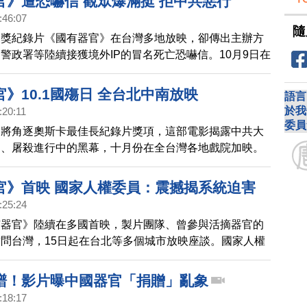
官》遭恐嚇信 觀眾爆滿挺 拒中共惡行
:46:07
隨
獲獎紀錄片《國有器官》在台灣多地放映，卻傳出主辦方
警政署等陸續接獲境外IP的冒名死亡恐嚇信。10月9日在
場次，觀眾已爆滿，甚至到現場候補，高雄市長陳其邁指
，對於恐嚇事件，會加強查察保障人民自由安全。
》10.1國殤日 全台北中南放映
語言
於我
:20:11
委員
》將角逐奧斯卡最佳長紀錄片獎項，這部電影揭露中共大
官、屠殺進行中的黑幕，十月份在全台灣各地戲院加映。
人權的十一「國殤日」這天，在台灣北中南三地，舉辦映
觀眾在觀影後正義發聲，希望台灣民主燈塔能扮演角色、
官》首映 國家人權委員：震撼揭系統迫害
害。
:25:24
有器官》陸續在多國首映，製片團隊、曾參與活摘器官的
問台灣，15日起在台北等多個城市放映座談。國家人權
後表示，非常震撼，揭露了系統性的迫害。
譜！影片曝中國器官「捐贈」亂象
:18:17