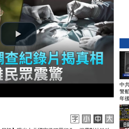
中
警船
年