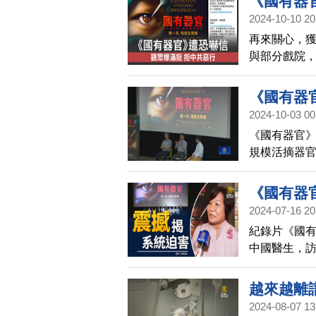
《國有器
2024-10-10 20
再來關心，
與部分戲院，
高雄放映的
示警政單位
《國有器官
2024-10-03 00
《國有器官
規模活摘器
在關注中國
前特別場。
《國有器
制止殘酷迫
2024-07-16 20
紀錄片《國
中國醫生，訪
委員在觀影
越來越離
2024-08-07 13