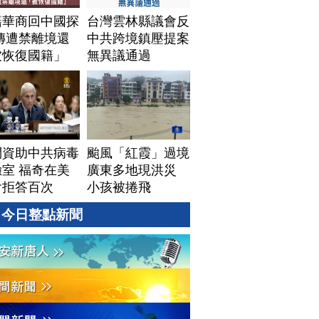
籍華商回中國探
台灣雲林縣議會反
傳遭禁離境還
中共跨境鎮壓提案
被恢復國籍」
無異議通過
問資助中共病毒
颱風「紅霞」過境
室 福奇在美
廣東多地現洪災
會拒答百次
小孩被捲飛
今日整點新聞