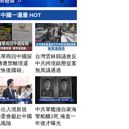
中國一週最 HOT
籍華商回中國探
台灣雲林縣議會反
傳遭禁離境還
中共跨境鎮壓提案
被恢復國籍」
無異議通過
共出入境新規
中共軍艦撞自家海
陸委會籲赴中國
警船釀2死 掩蓋一
估風險
年後才曝光