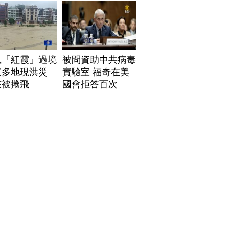
風「紅霞」過境
被問資助中共病毒
東多地現洪災
實驗室 福奇在美
孩被捲飛
國會拒答百次