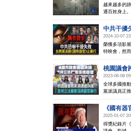
越來越多的
通百姓身上
亂象，已經
中共干擾
2024-10-07 23
榮獲多項影展
特映會，然而
信。對此，
士也都出席
桃園議會
2023-06-08 09
全球多國推
黨派議員正
際關注。台灣
決議，支持
《國有器
所推動的刑
2025-01-07 20
得獎紀錄片
議會、影城、