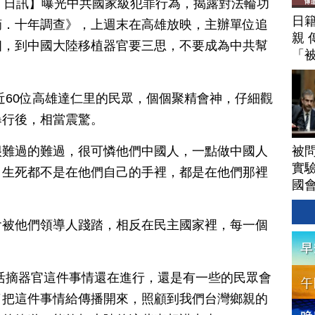
月 21 日訊】曝光中共國家級犯罪行為，揭露對法輪功
日
摘．十年調查》，上週末在高雄放映，主辦單位追
親 
相，到中國大陸移植器官要三思，不要成為中共幫
「
近60位高雄達仁里的民眾，個個聚精會神，仔細觀
暴行後，相當震驚。
被
很難過的難過，很可憐他們中國人，一點做中國人
實驗
，生死都不是在他們自己的手裡，都是在他們那裡
國
會被他們領導人踐踏，相反在民主國家裡，每一個
活摘器官這件事情還在進行，還是有一些的民眾會
了把這件事情給傳播開來，照顧到我們台灣鄉親的