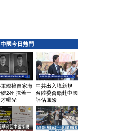
中國今日熱門
共軍艦撞自家海
中共出入境新規
釀2死 掩蓋一
台陸委會籲赴中國
後才曝光
評估風險