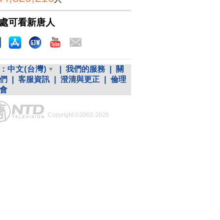
處可看新唐人
：
中文(台灣)
|
我們的服務
|
關
們
|
客服資訊
|
澄清與更正
|
倫理
會
Copyright ©2002-2026