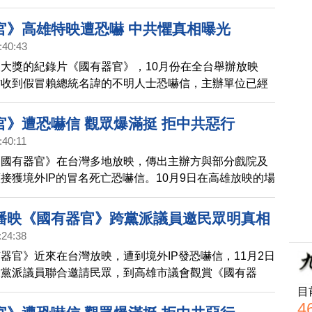
，高雄市議員陳麗娜呼籲將中共活摘器官的真相曝光，讓
，共同制止中共的惡行。
官》高雄特映遭恐嚇 中共懼真相曝光
:40:43
大獎的紀錄片《國有器官》，10月份在全台舉辦放映
方收到假冒賴總統名諱的不明人士恐嚇信，主辦單位已經
呼籲大家將真相廣傳，制止中共惡行。
官》遭恐嚇信 觀眾爆滿挺 拒中共惡行
:40:11
《國有器官》在台灣多地放映，傳出主辦方與部分戲院及
接獲境外IP的冒名死亡恐嚇信。10月9日在高雄放映的場
眾已爆滿甚至到現場候補，支持放映，高雄市長陳其邁說
單位，對於恐嚇之事，會加強查察保障人民自由與安全。
播映《國有器官》跨黨派議員邀民眾明真相
:24:38
器官》近來在台灣放映，遭到境外IP發恐嚇信，11月2日
跨黨派議員聯合邀請民眾，到高雄市議會觀賞《國有器
與談會，以實際行動支持言論自由、揭露中共活摘真相。
目
4