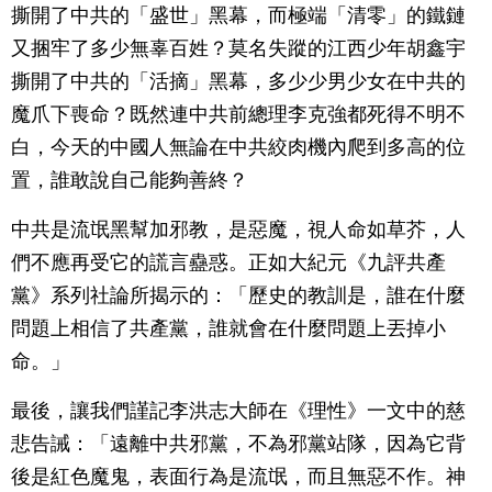
撕開了中共的「盛世」黑幕，而極端「清零」的鐵鏈
又捆牢了多少無辜百姓？莫名失蹤的江西少年胡鑫宇
撕開了中共的「活摘」黑幕，多少少男少女在中共的
魔爪下喪命？既然連中共前總理李克強都死得不明不
白，今天的中國人無論在中共絞肉機內爬到多高的位
置，誰敢說自己能夠善終？
中共是流氓黑幫加邪教，是惡魔，視人命如草芥，人
們不應再受它的謊言蠱惑。正如大紀元《九評共產
黨》系列社論所揭示的：「歷史的教訓是，誰在什麼
問題上相信了共產黨，誰就會在什麼問題上丟掉小
命。」
最後，讓我們謹記李洪志大師在《理性》一文中的慈
悲告誡：「遠離中共邪黨，不為邪黨站隊，因為它背
後是紅色魔鬼，表面行為是流氓，而且無惡不作。神