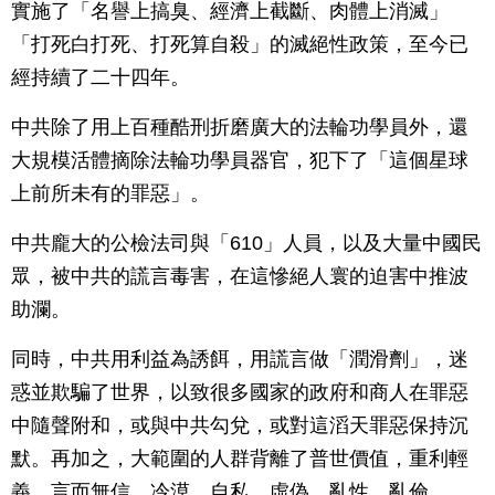
實施了「名譽上搞臭、經濟上截斷、肉體上消滅」
「打死白打死、打死算自殺」的滅絕性政策，至今已
經持續了二十四年。
中共除了用上百種酷刑折磨廣大的法輪功學員外，還
大規模活體摘除法輪功學員器官，犯下了「這個星球
上前所未有的罪惡」。
中共龐大的公檢法司與「610」人員，以及大量中國民
眾，被中共的謊言毒害，在這慘絕人寰的迫害中推波
助瀾。
同時，中共用利益為誘餌，用謊言做「潤滑劑」，迷
惑並欺騙了世界，以致很多國家的政府和商人在罪惡
中隨聲附和，或與中共勾兌，或對這滔天罪惡保持沉
默。再加之，大範圍的人群背離了普世價值，重利輕
義、言而無信、冷漠、自私、虛偽、亂性、亂倫……