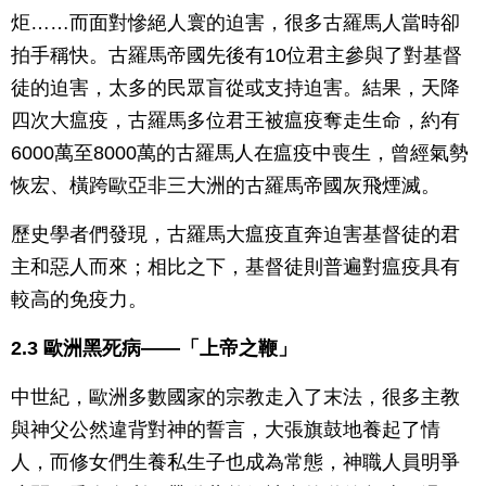
炬……而面對慘絕人寰的迫害，很多古羅馬人當時卻
拍手稱快。古羅馬帝國先後有10位君主參與了對基督
徒的迫害，太多的民眾盲從或支持迫害。結果，天降
四次大瘟疫，古羅馬多位君王被瘟疫奪走生命，約有
6000萬至8000萬的古羅馬人在瘟疫中喪生，曾經氣勢
恢宏、橫跨歐亞非三大洲的古羅馬帝國灰飛煙滅。
歷史學者們發現，古羅馬大瘟疫直奔迫害基督徒的君
主和惡人而來；相比之下，基督徒則普遍對瘟疫具有
較高的免疫力。
2.3 歐洲黑死病——「上帝之鞭」
中世紀，歐洲多數國家的宗教走入了末法，很多主教
與神父公然違背對神的誓言，大張旗鼓地養起了情
人，而修女們生養私生子也成為常態，神職人員明爭