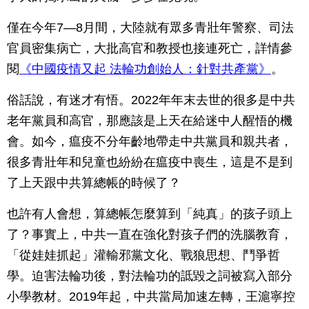
僅在今年7—8月間，大陸就有眾多青壯年警察、司法
官員密集病亡，大批高官和教授也接連死亡，詳情參
閱
《中國疫情又起 法輪功創始人：針對共產黨》
。
俗話說，有迷才有悟。2022年年末去世的很多是中共
老年黨員和高官，那應該是上天在給迷中人醒悟的機
會。如今，瘟疫不分年齡地帶走中共黨員和親共者，
很多青壯年和兒童也紛紛在瘟疫中喪生，這是不是到
了上天跟中共算總帳的時候了？
也許有人會想，算總帳怎麼算到「純真」的孩子頭上
了？事實上，中共一直在強化對孩子們的洗腦教育，
「從娃娃抓起」灌輸邪黨文化、戰狼思想、鬥爭哲
學。迫害法輪功後，對法輪功的詆毀之詞被寫入部分
小學教材。2019年起，中共當局加速左轉，王滬寧控