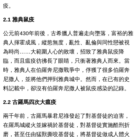
疫。
2.1 雅典鼠疫
公元前430年前後，古希臘人普遍走向墮落，富裕的雅
典人揮霍成風，縱慾無度，亂性、亂倫與同性戀被視
為時尚……大範圍人心的敗壞，招致了雅典鼠疫降
臨，而且瘟疫彷彿長了眼睛，只衝著雅典人而來。當
時，雅典人在伯羅奔尼撒戰爭中，俘獲了很多伯羅奔
尼撒人，並將他們押到雅典城中。然而，在已有的史
料記載中，卻沒有伯羅奔尼撒人被鼠疫感染的記錄。
2.2 古羅馬四次大瘟疫
兩千年前，古羅馬暴君尼祿發起了對基督徒的迫害，
在羅馬城縱火並嫁禍於基督徒，對基督徒實施酷刑折
磨，甚至任由猛獸撕咬基督徒，將基督徒做成人體火