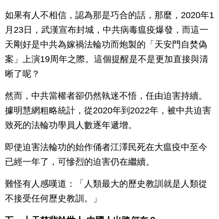
如果有人不相信，認為那是巧合的話，那麼，2020年1
月23日，武漢宣布封城，中共病毒瘟疫爆發，而這一
天剛好是中共為嫁禍法輪功而炮製的「天安門自焚偽
案」上演19周年之際。這個提醒是不是更加直接與清
晰了呢？
然而，中共當權者卻仍然執迷不悟，任由迫害持續。
據明慧網粗略統計，從2020年到2022年，被中共迫害
致死的法輪功學員人數逐年遞增。
即使迫害法輪功的始作俑者江澤民死在大瘟疫中至今
已經一年了，可慘烈的迫害仍在繼續。
難怪有人感嘆道：「人類最大的歷史教訓就是人類從
不接受任何歷史教訓。」