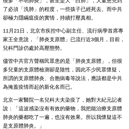
很多「不明肺炎」，甚至是大「白肺」，大量患兒到
了必須「洗肺」的程度，一些孩子已經死去。而中共
卻極力隱瞞瘟疫的實情，持續打壓真相。
11月21日，北京市疾控中心副主任、流行病學首席專
家王全意說，「肺炎支原體」已流行近3個月，目前，
兒科門診仍處於高壓態勢。
儘管中共官方聲稱民眾患的是「肺炎支原體」，但很
多兒童的支原體檢測卻是陰性，因此不少民眾懷疑，
所謂的支原體肺炎、合胞病毒等說法，應該都是中共
為掩蓋疫情而起的新化名而已。
北京一家醫院一名兒科大夫染疫了，她對大紀元記者
說：「這波感染沒有有效的藥物，我把能治療支原體
肺炎的藥都吃了一遍，也沒有效果。所以我懷疑這不
是支原體肺炎。」