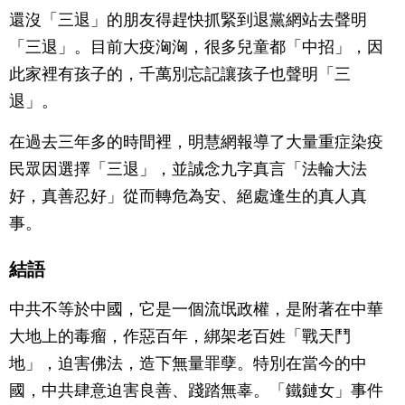
還沒「三退」的朋友得趕快抓緊到退黨網站去聲明
「三退」。目前大疫洶洶，很多兒童都「中招」，因
此家裡有孩子的，千萬別忘記讓孩子也聲明「三
退」。
在過去三年多的時間裡，明慧網報導了大量重症染疫
民眾因選擇「三退」，並誠念九字真言「法輪大法
好，真善忍好」從而轉危為安、絕處逢生的真人真
事。
結語
中共不等於中國，它是一個流氓政權，是附著在中華
大地上的毒瘤，作惡百年，綁架老百姓「戰天鬥
地」，迫害佛法，造下無量罪孽。特別在當今的中
國，中共肆意迫害良善、踐踏無辜。「鐵鏈女」事件