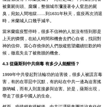
被棄屍街頭、腐爛，整個城市瀰漫著令人窒息的屍
臭，宛如人間地獄……到1631年秋天，瘟疫再次消退
時，米蘭城人口幾乎減半。
當米蘭瘟疫暫停時，很多不信神的人並沒有悟到那是
上天的憐憫，在給人時間和機會去捫心自省，找回對
神的信仰。當心存僥倖的人們放縱慾望繼續狂歡的時
候，徹底失去了被救贖的機會。
4.3 從薩斯到中共病毒 有多少人能醒悟？
1999年中共發起對法輪功的迫害後，很多人被謊言毒
害，有的在罪惡中沉默，有的站在中共一邊為迫害搖
旗吶喊，而有人則直接參與迫害。於是，薩斯出現，
帶走了很多中國人的生命。
然而，疫情稍有緩解後，中共江澤民集團並沒有任何