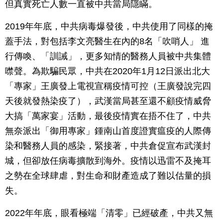
但真實死亡人數一直被中共當局隱瞞。
2019年年底，中共病毒爆發後，中共使用了同樣的掩
蓋手法，對包括李文亮醫生在內的8名「吹哨人」 進
行傳喚、「訓誡」，更多知情的醫務人員被中共集體
噤聲。為欺騙民眾，中共在2020年1月12日派出北大
「專家」王廣發上電視宣稱疫情可控（王廣發說完四
天後就發熱染疫了），武漢當局甚至還不顧疫情威脅
大搞「萬家宴」活動，最後疫情實在捂不住了，中共
無奈派出「御用專家」鍾南山首度證實瘟疫的人際傳
染和醫務人員的感染，緊接著，中共倉促宣布武漢封
城，但卻放任病毒擴散到海外。疫情以迅雷不及掩耳
之勢在全球肆虐，對生命和財產造成了難以估量的損
失。
2022年年底，眼看極端「清零」已經破產，中共又無