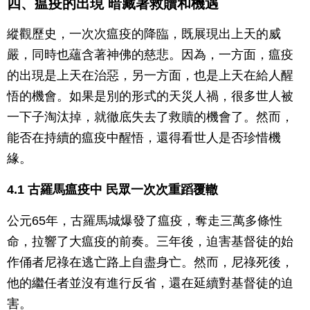
四、瘟疫的出現 暗藏著救贖和機遇
縱觀歷史，一次次瘟疫的降臨，既展現出上天的威
嚴，同時也蘊含著神佛的慈悲。因為，一方面，瘟疫
的出現是上天在治惡，另一方面，也是上天在給人醒
悟的機會。如果是別的形式的天災人禍，很多世人被
一下子淘汰掉，就徹底失去了救贖的機會了。然而，
能否在持續的瘟疫中醒悟，還得看世人是否珍惜機
緣。
4.1 古羅馬瘟疫中 民眾一次次重蹈覆轍
公元65年，古羅馬城爆發了瘟疫，奪走三萬多條性
命，拉響了大瘟疫的前奏。三年後，迫害基督徒的始
作俑者尼祿在逃亡路上自盡身亡。然而，尼祿死後，
他的繼任者並沒有進行反省，還在延續對基督徒的迫
害。