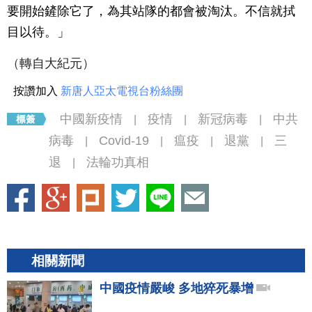
要開始鏟除它了，為其站隊的都會被淘汰。不信就拭
目以待。」
（
轉自大紀元
）
按讚加入
新唐人亞太電視台粉絲團
中國新疫情
疫情
新冠病毒
中共
|
|
|
病毒
Covid-19
瘟疫
退黨
三
|
|
|
|
退
法輪功真相
|
相關新聞
中國疫情嚴峻 多地猝死暴增