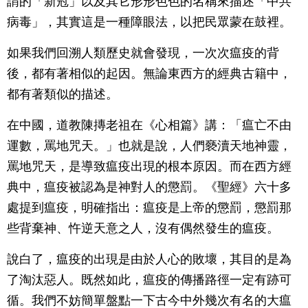
謂的「新冠」以及其它形形色色的名稱來描述「中共
病毒」，其實這是一種障眼法，以把民眾蒙在鼓裡。
如果我們回溯人類歷史就會發現，一次次瘟疫的背
後，都有著相似的起因。無論東西方的經典古籍中，
都有著類似的描述。
在中國，道教陳摶老祖在《心相篇》講：「瘟亡不由
運數，罵地咒天。」也就是說，人們褻瀆天地神靈，
罵地咒天，是導致瘟疫出現的根本原因。而在西方經
典中，瘟疫被認為是神對人的懲罰。《聖經》六十多
處提到瘟疫，明確指出：瘟疫是上帝的懲罰，懲罰那
些背棄神、忤逆天意之人，沒有偶然發生的瘟疫。
說白了，瘟疫的出現是由於人心的敗壞，其目的是為
了淘汰惡人。既然如此，瘟疫的傳播路徑一定有跡可
循。我們不妨簡單盤點一下古今中外幾次有名的大瘟