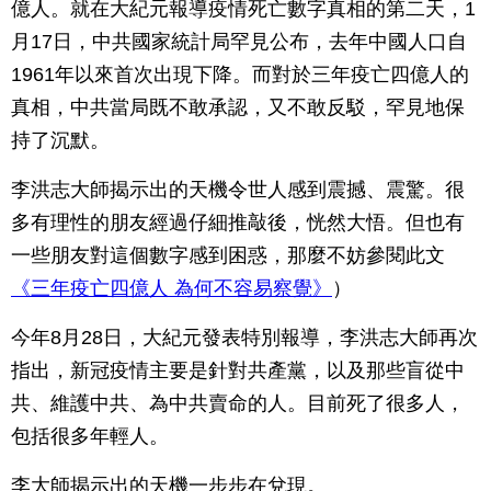
億人。就在大紀元報導疫情死亡數字真相的第二天，1
月17日，中共國家統計局罕見公布，去年中國人口自
1961年以來首次出現下降。而對於三年疫亡四億人的
真相，中共當局既不敢承認，又不敢反駁，罕見地保
持了沉默。
李洪志大師揭示出的天機令世人感到震撼、震驚。很
多有理性的朋友經過仔細推敲後，恍然大悟。但也有
一些朋友對這個數字感到困惑，那麼不妨參閱此文
《三年疫亡四億人 為何不容易察覺》
）
今年8月28日，大紀元發表特別報導，李洪志大師再次
指出，新冠疫情主要是針對共產黨，以及那些盲從中
共、維護中共、為中共賣命的人。目前死了很多人，
包括很多年輕人。
李大師揭示出的天機一步步在兌現。