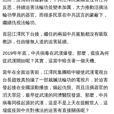
反思，持續迫害法輪功並變本加厲，大力推動活摘法
輪功學員的器官。而很多民眾在中共謊言的蒙蔽下，
繼續仇視法輪功。
首惡江澤民下台後，繼任的兩屆中共黨魁都沒有吸取
教訓，任由慘無人道的迫害延續。
2019年年底，中共病毒在武漢爆發。那麼，瘟疫為何
從武漢開始呢？其實，這當中暗含著一個天機。
當年在全面迫害前，江澤民集團暗中唆使武漢電視台
台長趙致真拍攝了一部栽贓法輪功的電視片，於迫害
發起後在全國滾動播放，煽起仇恨。而且活摘器官的
滔天罪惡，最早從武漢的同濟醫院發源。那麼，中共
病毒同樣起源於武漢，這是不是上天在提醒世人，這
場瘟疫與中共對佛法的迫害有直接關係呢？