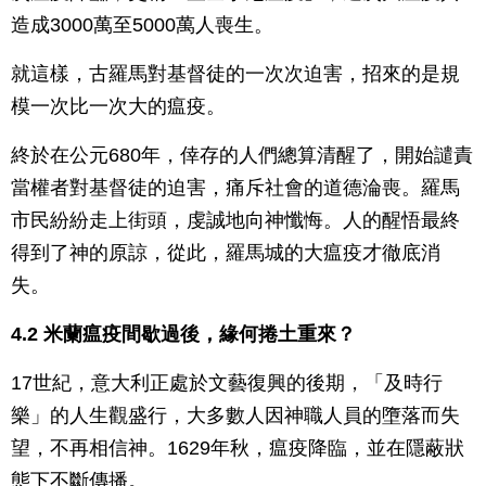
造成3000萬至5000萬人喪生。
就這樣，古羅馬對基督徒的一次次迫害，招來的是規
模一次比一次大的瘟疫。
終於在公元680年，倖存的人們總算清醒了，開始譴責
當權者對基督徒的迫害，痛斥社會的道德淪喪。羅馬
市民紛紛走上街頭，虔誠地向神懺悔。人的醒悟最終
得到了神的原諒，從此，羅馬城的大瘟疫才徹底消
失。
4.2 米蘭瘟疫間歇過後，緣何捲土重來？
17世紀，意大利正處於文藝復興的後期，「及時行
樂」的人生觀盛行，大多數人因神職人員的墮落而失
望，不再相信神。1629年秋，瘟疫降臨，並在隱蔽狀
態下不斷傳播。