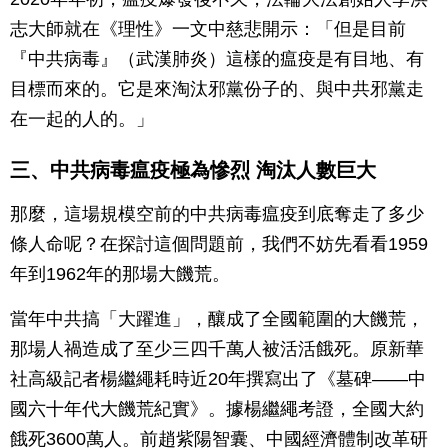
志大師就在《理性》一文中慈悲開示：「但是目前
『中共病毒』（武漢肺炎）這樣的瘟疫是有目地、有
目標而來的。它是來淘汰邪黨份子的、與中共邪黨走
在一起的人的。」
三、中共病毒瘟疫極為慘烈 淘汰人數巨大
那麼，這場規模空前的中共病毒瘟疫到底奪走了多少
條人命呢？在探討這個問題前，我們不妨先看看1959
年到1962年的那場大饑荒。
當年中共搞「大躍進」，釀成了全國範圍的大饑荒，
那場人禍造成了至少三四千萬人被活活餓死。原新華
社高級記者楊繼繩耗時近20年撰寫出了《墓碑——中
國六十年代大饑荒紀實》。據楊繼繩考證，全國大約
餓死3600萬人。前趙紫陽智囊、中國經濟體制改革研