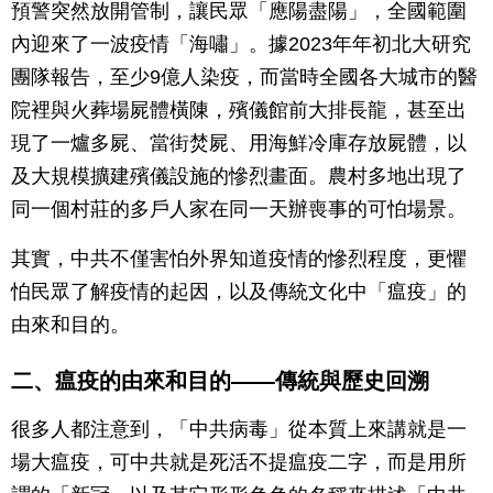
預警突然放開管制，讓民眾「應陽盡陽」，全國範圍
內迎來了一波疫情「海嘯」。據2023年年初北大研究
團隊報告，至少9億人染疫，而當時全國各大城市的醫
院裡與火葬場屍體橫陳，殯儀館前大排長龍，甚至出
現了一爐多屍、當街焚屍、用海鮮冷庫存放屍體，以
及大規模擴建殯儀設施的慘烈畫面。農村多地出現了
同一個村莊的多戶人家在同一天辦喪事的可怕場景。
其實，中共不僅害怕外界知道疫情的慘烈程度，更懼
怕民眾了解疫情的起因，以及傳統文化中「瘟疫」的
由來和目的。
二、瘟疫的由來和目的——傳統與歷史回溯
很多人都注意到，「中共病毒」從本質上來講就是一
場大瘟疫，可中共就是死活不提瘟疫二字，而是用所