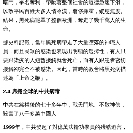
暗鬥，爭名奪利，帶動著整個社會的道德急速下滑，
以致平民百姓大多人情冷漠，奢侈揮霍，縱慾無度。
結果，黑死病籠罩了整個歐洲，奪走了幾千萬人的生
命。
據史料記載，當年黑死病帶走了大量墮落的神職人
員，而且民眾的感染也表現出明顯的選擇性，有人只
要跟染疫的人短暫接觸就會死亡，而有人跟患者密切
接觸卻完全不被感染。因此，當時的教會將黑死病描
述為「上帝之鞭」。
2.4 席捲全球的中共病毒
中共在篡權後的七十多年中，戰天鬥地、不敬神佛，
殺害了八千多萬中國人。
1999年，中共發起了對億萬法輪功學員的殘酷迫害，