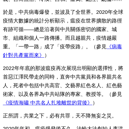
於是，中共病毒爆發，並波及了全世界。2020年全球
疫情大數據的統計分析顯示，瘟疫在世界擴散的路徑
有跡可循——總是沿著與中共關係密切的國家、城
市、組織和個人一路傳播。而且越親共，疫情越嚴
重。「一帶一路」成了「疫帶疫路」。（參見
《病毒
針對共產黨而來》
）
2022年年底的那波瘟疫再次展現出明顯的選擇性，將
首惡江澤民帶走的同時，直奔中共黨員和各界親共名
人，死者中包括中共高官、文藝界紅色名人、紅色藝
術家、以及各界為中共站隊的專家、教授等。（參見
《疫情海嘯 中共名人扎堆離世的背後》
）
正所謂，共業之下，必有共罪，天不降無妄之災。
2020年年初，瘟疫爆發後不久，法輪大法創始人李洪