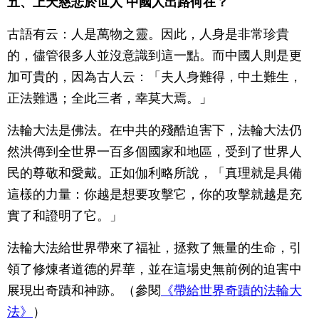
五、上天慈悲於世人 中國人出路何在？
古語有云：人是萬物之靈。因此，人身是非常珍貴
的，儘管很多人並沒意識到這一點。而中國人則是更
加可貴的，因為古人云：「夫人身難得，中土難生，
正法難遇；全此三者，幸莫大焉。」
法輪大法是佛法。在中共的殘酷迫害下，法輪大法仍
然洪傳到全世界一百多個國家和地區，受到了世界人
民的尊敬和愛戴。正如伽利略所說，「真理就是具備
這樣的力量：你越是想要攻擊它，你的攻擊就越是充
實了和證明了它。」
法輪大法給世界帶來了福祉，拯救了無量的生命，引
領了修煉者道德的昇華，並在這場史無前例的迫害中
展現出奇蹟和神跡。（參閱
《帶給世界奇蹟的法輪大
法》
）