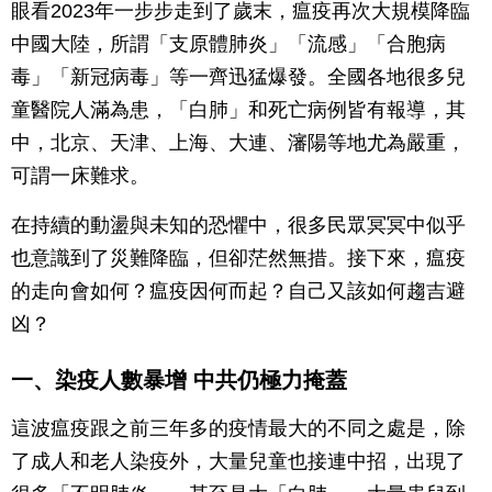
眼看2023年一步步走到了歲末，瘟疫再次大規模降臨
中國大陸，所謂「支原體肺炎」「流感」「合胞病
毒」「新冠病毒」等一齊迅猛爆發。全國各地很多兒
童醫院人滿為患，「白肺」和死亡病例皆有報導，其
中，北京、天津、上海、大連、瀋陽等地尤為嚴重，
可謂一床難求。
在持續的動盪與未知的恐懼中，很多民眾冥冥中似乎
也意識到了災難降臨，但卻茫然無措。接下來，瘟疫
的走向會如何？瘟疫因何而起？自己又該如何趨吉避
凶？
一、染疫人數暴增 中共仍極力掩蓋
這波瘟疫跟之前三年多的疫情最大的不同之處是，除
了成人和老人染疫外，大量兒童也接連中招，出現了