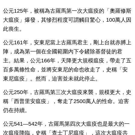
公元125年，被稱為古羅馬第一次大瘟疫的「奧羅修斯
大瘟疫」爆發，其慘烈程度可謂觸目驚心，100萬人因
此喪生。
公元161年，安東尼當上古羅馬君主，剛上台就赤膊上
陣，成為第一個在全國範圍內下令鏟除基督徒的君
主。結果，公元166年，天降更大規模瘟疫，帶走了五
百多萬條性命，並將安東尼的命也收走了，史稱「安
東尼瘟疫」。然而，迫害並未就此停止。
公元250年，古羅馬第三次大瘟疫來襲，規模更大，史
稱「西普里安瘟疫」，奪走了2500萬人的性命。迫害
仍在持續。
公元541—542年，古羅馬第四次大瘟疫也是最大的一
次瘟疫降臨，史稱「查士丁尼瘟疫」，這次大瘟疫共