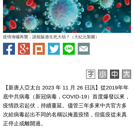
疫情海嘯再襲，誰能躲過生死大劫？（大紀元製圖）
【新唐人亞太台 2023 年 11 月 26 日訊】從2019年年
底中共病毒（新冠病毒，COVID-19）首度爆發以來，
疫情跌宕起伏，持續蔓延。儘管三年多來中共官方多
次給病毒起出不同的名稱以掩蓋疫情，但瘟疫從未真
正停止或離開過。