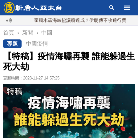
霍爾木茲海峽協議將達成？伊朗傳不收通行費
配合漢光
首頁
›
新聞
›
中國
專題
中國疫情
【特稿】疫情海嘯再襲 誰能躲過生
死大劫
更新時間：2023-11-27 14:57:25