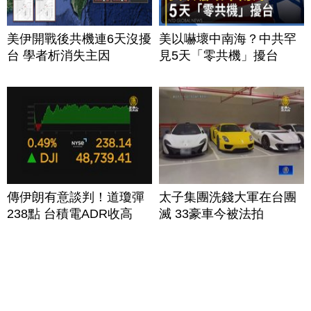
美伊開戰後共機連6天沒擾
美以嚇壞中南海？中共罕
台 學者析消失主因
見5天「零共機」擾台
傳伊朗有意談判！道瓊彈
太子集團洗錢大軍在台團
238點 台積電ADR收高
滅 33豪車今被法拍