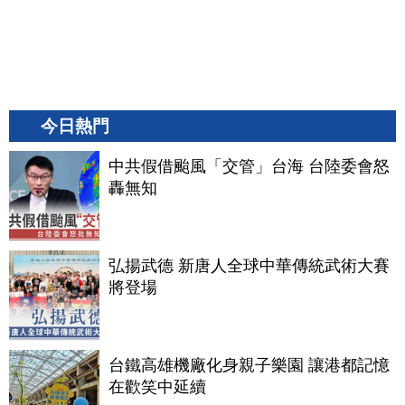
今日熱門
中共假借颱風「交管」台海 台陸委會怒
轟無知
弘揚武德 新唐人全球中華傳統武術大賽
將登場
台鐵高雄機廠化身親子樂園 讓港都記憶
在歡笑中延續