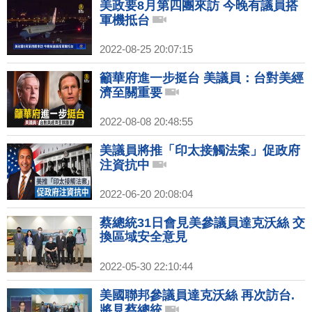
美政要8月第四團來訪 今晚有議員搭
軍機抵台
2022-08-25 20:07:15
籲華府進一步挺台 美議員：台對美經
濟至關重要
2022-08-08 20:48:55
美議員將推「印太接觸法案」促政府
注資抗中
2022-06-20 20:08:04
蔡總統31日會見美參議員達克沃絲 交
換區域安全意見
2022-05-30 22:10:44
美國聯邦參議員達克沃絲 再次訪台.
將見蔡總統