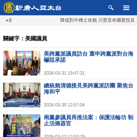
降低對中稀土依賴 川普宣布礦業投資20億
關鍵字：美國議員
美跨黨派議員訪台 重申跨黨派對台海
嚇阻承諾
2026-03-31 19:47:31
總統賴清德接見美跨黨派訪團 聚焦台
海和平
2026-03-30 12:57:04
兩黨參議員再推法案：保護法輪功 制
止活摘器官
2026-03-13 12:53:29