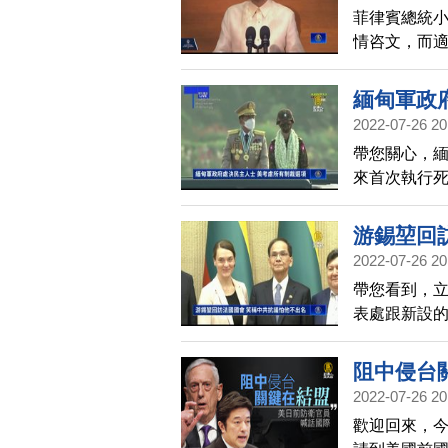
菲律賓總統小
情咨文，而適
會向外國勢
駐菲使節都
緬甸軍政
2022-07-26 20
帶您關心，緬
來首次執行
表示，對緬
措施。
游錫堃回
2022-07-26 20
帶您看到，立
表處跟新設
們。並率領
民議會」聯
阻中侵台
後，法國國會
2022-07-26 20
對於法國國
歡迎回來，今
這次出訪面