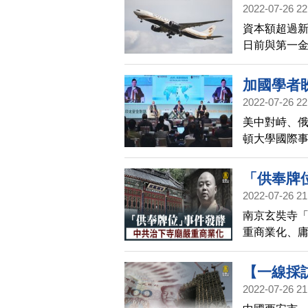
馬遜和梅西百
2022-07-26 22
資本額超過新
日前與第一
助星宇登錄
加國學者盼
2022-07-26 22
程
美中對峙、俄
頓大學國際事
合專制國家
響力，推進
「供奉牌
2022-07-26 21
南京玄奘寺
重商業化、
不尋常之處
【一線採
2022-07-26 21