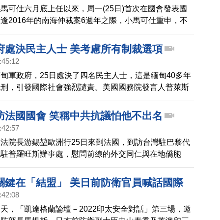
馬可仕六月底上任以來，周一(25日)首次在國會發表國
逢2016年的南海仲裁案6週年之際，小馬可仕重申，不
力讓出任何一寸領土，在國會引發迴響，台下議員、外國
長時間鼓掌。
府處決民主人士 美考慮所有制裁選項
:45:12
甸軍政府，25日處決了四名民主人士，這是緬甸40多年
死刑，引發國際社會強烈譴責。美國國務院發言人普萊斯
甸軍政府不再「一切如常」，將考慮採取所有選項的制裁
訪法國國會 笑稱中共抗議怕他不出名
:42:57
法院長游錫堃歐洲行25日來到法國，到訪台灣駐巴黎代
的駐普羅旺斯辦事處，慰問前線的外交同仁與在地僑胞
國會訪團，參觀了法國凡爾賽宮內的「參議院」，與「國
席會議的議場。游錫堃接受中央社採訪表示，從他上任
關鍵在「結盟」 美日前防衛官員喊話國際
已有3團訪台並參訪立法院，還邀請台灣議員回訪法國。
:42:08
會友台小組敦促政府、關心台灣不遺餘力，表示感激。而
天，「凱達格蘭論壇－2022印太安全對話」第三場，邀
對中共處處抗議，游錫堃也笑回「中共很怕我在國際上不