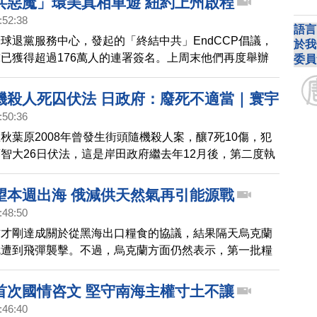
共惡魔」環美真相車遊 紐約上州啟程
說，石斑魚從加工到冷鏈，就是國家隊。
:52:38
語言
球退黨服務中心，發起的「終結中共」EndCCP倡議，
於我
已獲得超過176萬人的連署簽名。上周末他們再度舉辦
委員
共惡魔」第四季的環美國真相車隊遊行活動，要從紐約跨
橫跨四個時區，讓美國民眾認清中共的邪惡本質。
機殺人死囚伏法 日政府：廢死不適當｜寰宇
:50:36
秋葉原2008年曾發生街頭隨機殺人案，釀7死10傷，犯
智大26日伏法，這是岸田政府繼去年12月後，第二度執
本內閣官房副長官磯崎仁彥說，國內輿論多認為窮凶惡極
不被判處死刑，「廢除死刑並不適當」。
望本週出海 俄減供天然氣再引能源戰
:48:50
方才剛達成關於從黑海出口糧食的協議，結果隔天烏克蘭
就遭到飛彈襲擊。不過，烏克蘭方面仍然表示，第一批糧
個禮拜出港。另外，俄羅斯又宣布將要削減輸往歐洲的天
洲之間的緊張關係再度升高。
首次國情咨文 堅守南海主權寸土不讓
:46:40