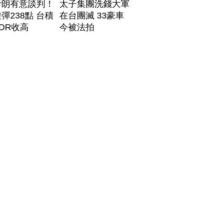
伊朗有意談判！
太子集團洗錢大軍
彈238點 台積
在台團滅 33豪車
DR收高
今被法拍