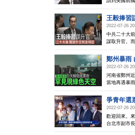
請到美國前
出名」。
國學者出席
防部長派恩
王毅捧習
及國際應如
2022-07-26 20
中共二十大
謀取升官。
變化？請看
鄭州暴雨
2022-07-26 20
分鐘
河南省鄭州近
當地再遇暴雨
密布，電閃
暴雨前，鄭
爭青年選
友感嘆為何
2022-07-26 20
歡迎回來。
台北市副市長
拉近與青年