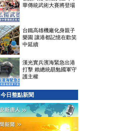
華傳統武術大賽將登場
台鐵高雄機廠化身親子
樂園 讓港都記憶在歡笑
中延續
漢光實兵濱海緊急出港
打擊 賴總統勗勉國軍守
護主權
今日整點新聞