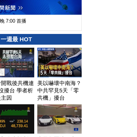
晚 7:00 首播
一週最 HOT
伊開戰後共機連
美以嚇壞中南海？
沒擾台 學者析
中共罕見5天「零
失主因
共機」擾台