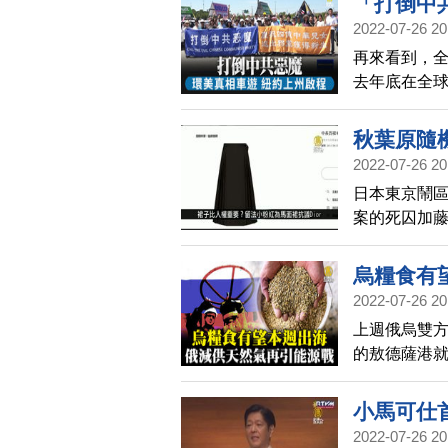
「打倒中
鏈，陳吉仲
2022-07-26 20
再來看到，全
去年底在全球
了「打倒中
越8千英里，
秋葉原隨
2022-07-26 20
掃描
日本東京鬧區
案的死囚加藤
行死刑。日
的犯罪不得
烏糧食有
2022-07-26 20
上週俄烏雙
的敖德薩港
食預計在這
然氣，與歐
小馬可仕
2022-07-26 20