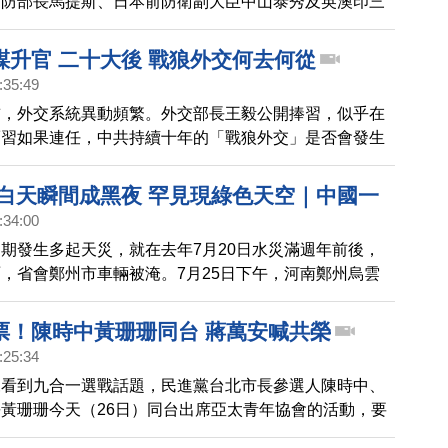
國防部長馬提斯、日本前防衛副大臣中山泰秀及英澳印三
探討，俄烏戰爭對印太秩序的衝擊與因應，並由澳洲前國
主持。會中聚焦，中共對印太地區秩序的破壞與威脅，以
謀升官 二十大後 戰狼外交何去何從
何團結阻止中共武力侵犯台灣。
:35:49
前，外交系統異動頻繁。外交部長王毅公開捧習，似乎在
而習如果連任，中共持續十年的「戰狼外交」是否會發生
我們的分析報導。
 白天瞬間成黑夜 罕見現綠色天空｜中國一
:34:00
期發生多起天災，就在去年7月20日水災滿週年前後，
，省會鄭州市車輛被淹。7月25日下午，河南鄭州烏雲
雷鳴、狂風驟雨，白天瞬間變成黑夜，市內多地積水。在
州市區罕見出現「綠色天空」。有民眾在家屯糧，也有網
票！陳時中黃珊珊同台 蔣萬安喊共榮
災情依舊，「所以這一年幹了啥」？
:25:34
來看到九合一選戰話題，民進黨台北市長參選人陳時中、
黃珊珊今天（26日）同台出席亞太青年協會的活動，要
的距離，而原本三位候選人中唯一沒有出席的蔣萬安，也