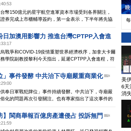
貨跌近4%、好市多跌約3%。
:40:53
台幣150億元的星宇航空進軍資本市場受到各界關注，
金證券完成上市櫃輔導簽約，第一金表示，下半年將先協
每
興櫃交易，屆時將成為股本最大的興櫃公司。
日加澳用影響力 推進台灣CPTPP入會進
:33:17
烏戰爭和COVID-19疫情重塑世界經濟秩序，加拿大卡爾
務學院副教授黎利今天指出，延遲CPTPP入會進程，符
的利益，日本、加拿大和澳洲等主要成員國，可用自身影
台灣等申請者的入會進程。
位」事件發酵 中共治下寺廟嚴重商業化
美
:29:00
6天
「供奉日軍戰犯牌位」事件持續發酵。中共治下，寺廟嚴
消
庸俗化的問題再次引發關注。也有專家指出了這次事件的
。來看報導：
訪】閩商舉報百億房產遭侵占 投訴無門
:21:59