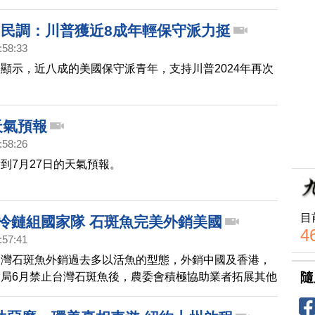
0+7」？蘇貞昌回應，雖然國內疫情逐步趨緩，但國外
峻，必須謹慎評估。
4 民調：川普獲近8成年輕保守派力挺
:58:33
顯示，近八成的美國保守派青年，支持川普2024年再次
天氣預報
:58:26
到7月27日的天氣預報。
目
.冷鏈組國家隊 石斑魚完美外銷美國
4
:57:41
台灣石斑魚外銷過去多以活魚的型態，外銷中國及香港，
隨
局6月禁止台灣石斑魚後，農委會積極協助業者拓展其他
雄今天首次把冷凍加工處理過的石斑魚，一共5公噸封櫃
而為了讓台灣石斑魚更好出口，台灣政府大力度加強冷