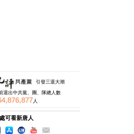
引發三退大潮
前退出中共黨、團、隊總人數
64,876,877
人
處可看新唐人