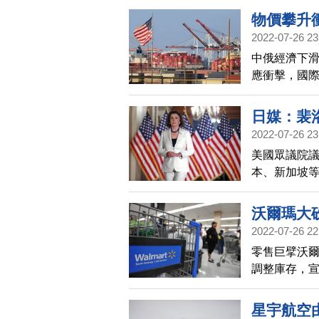
賣價金。
物價攀升衝
2022-07-26 23
中俄經濟下
應衝擊，國際
至3.2%，明
日媒：裴
2022-07-26 23
美國眾議院議長
本、新加坡
相安倍晉三
沃爾瑪大
2022-07-26 22
零售巨擘沃爾
調整庫存，宣
後跌10%，
後股價也紛紛
星宇航空