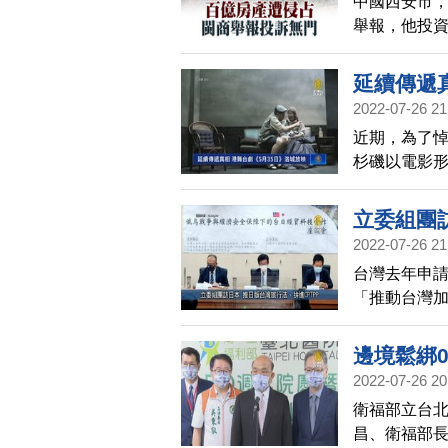
中國西安市
舉報，他投
投訴無門，
延續傳遞
2022-07-26 21
近期，為了悼
杉磯以電影
期許舞台劇
立委組團訪
2022-07-26 21
台灣速速
台灣去年申請
「推動台灣加
會」會長郭國
會外交爭取各
邊境鬆綁
訪日，也透
2022-07-26 20
衛福部立台北
昌、衛福部