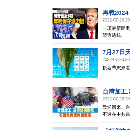
境何時鬆綁「
狀況仍然嚴
再戰202
2022-07-26 20
一項最新民調
競選總統。
7月27日
2022-07-26 20
接著帶您來看
台灣加工
2022-07-26 20
歡迎回來。
不過在中共當
外銷市場，高
銷往美國。