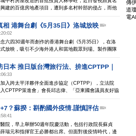
，城中村房屋改造的首批投資人林學旺，近日發視頻實名
傳
資興建的百億房地產項目，遭到多名村幹部的侵占，而他
道瓊
如今已經傾家蕩產。
電A
真相 港舞台劇《5月35日》洛城放映
:20:02
念六四30週年而創作的香港舞台劇《5月35日》，在洛
形式放映，吸引不少海外港人和當地觀眾到場。製作團隊
能幫助香港，在海外繼續傳遞真相。
日本 推日版台灣旅行法、拚進CPTPP｜
:06:33
看
加入跨太平洋夥伴全面進步協定（CPTPP），立法院
入CPTPP策進會」會長邱志偉、「亞東國會議員友好協
文等9位立委近日將出訪，分別赴加拿大與日本，透過國
國支持，強力助攻台灣加入CPTPP，郭國文8月4日率團
0+7？蘇揆：斟酌國外疫情.謹慎評估
露將比照美國推動日本版的「台灣旅行法」。
:58:41
醫院，早上舉辦50週年院慶活動，包括行政院長蘇貞
長薛瑞元和指揮官王必勝都出席。但面對後疫情時代，邊