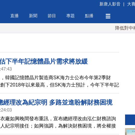
新唐人影音
|
大
直播
新聞
節目
專題
點播
降低對中稀土依賴 
士估下半年記憶體晶片需求將放緩
:47:43
，韓國記憶體晶片製造商SK海力士公布今年第2季財
創下2018年以來最高，但SK海力士預計，今年下半年記
求將出現放緩，搭載記憶體晶片在內的個人電腦和智慧型
量將低於最初預期，由於客戶將消化庫存，伺服器記憶體
總經理改為紀宗明 多路並進盼解財務困境
可能出現放緩。
:24:03
成衣廠如興晚間發布重訊，宣布總經理改由泓仁財務諮詢
夥人紀宗明接任；如興強調，為解決財務困境，將全權接
服裝有限公司，並尋求如興柬埔寨土地買受人提早給付買