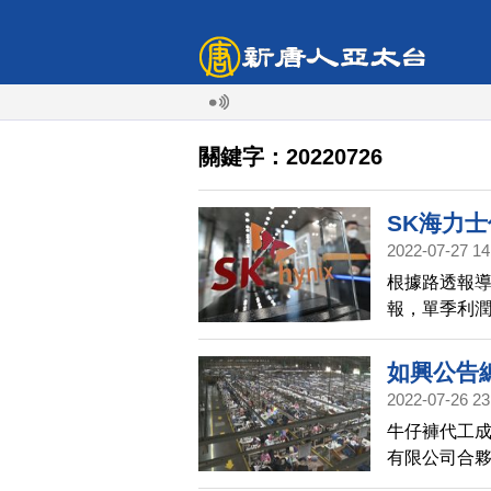
關鍵字：20220726
SK海力
2022-07-27 14
根據路透報導
報，單季利潤
憶體晶片需
手機，出貨
如興公告
晶片需求也
2022-07-26 23
牛仔褲代工
有限公司合
管常州冬奧