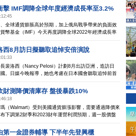
擊 IMF調降全球年度經濟成長率至3.2%
:12:45
滑、全球通貨膨脹高於預期，加上俄烏戰爭帶來的負面效
貨幣基金（IMF）今天再度調降全球2022年經濟成長率
年也下調至2.9%，分別較4月下修0.4與0.7個百分點。
洛西8月訪日擬聽取追悼安倍演說
:01:33
裴洛西（Nancy Pelosi）計劃8月出訪亞洲，造訪日
等國。日媒今晚報導，她也考慮在日本國會聽取追悼前首
的演說。
砍財測降價清庫存 盤後暴跌10%
:46:18
瑪（Walmart）受到美國通貨膨漲影響，需要通過降價來
布下調第2財季和2023財年運營利潤預期，週一股價盤
每股最低來到118.77美元。受此消息拖累，其他零售商盤
下挫，第二大零售巨頭目標百貨（Target）跌超5%，亞
由第一金證券輔導 下半年先登興櫃