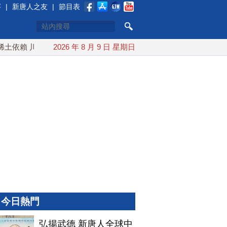
賽
|
新唐人之友
|
節目表
川普宣布礦業投資20億美元
2026 年 8 月 9 日 星期日
中東局勢動盪 土耳其沙特巴基斯
今日熱門
弘揚武德 新唐人全球中