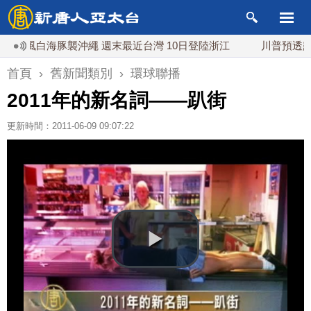
颱風白海豚襲沖繩 週末最近台灣 10日登陸浙江
川普預透露美伊
首頁
›
舊新聞類別
›
環球聯播
2011年的新名詞——趴街
更新時間：2011-06-09 09:07:22