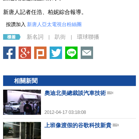
新唐人記者任浩、柏妮綜合報導。
按讚加入
新唐人亞太電視台粉絲團
新名詞
趴街
環球聯播
|
|
相關新聞
奧迪北美總裁談汽車技術
2012-04-17 03:18:08
上班像渡假的谷歌科技新貴