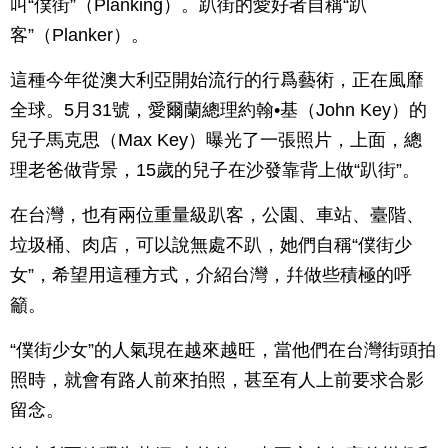
叫“僕街”（Planking）。趴街的愛好者自稱“趴
客”（Planker）。
這種今年從澳大利亞開始流行的行爲藝術，正在風靡
全球。5月31號，愛爾蘭總理約翰•基（John Key）的
兒子馬克思（Max Key）曝光了一張照片，上面，總
理老爸做背景，15歲的兒子在沙發靠背上做“趴街”。
在台灣，也有兩位重量級趴客，公園、車站、臺階、
垃圾桶、肉店，可以說無處不趴，她們自稱“僕街少
女”，希望用這種方式，介紹台灣，幷做些積極的呼
籲。
“僕街少女”的人氣現在越來越旺，當他們在台灣街頭拍
照時，就會有路人前來拍照，甚至有人上前要求合影
留念。