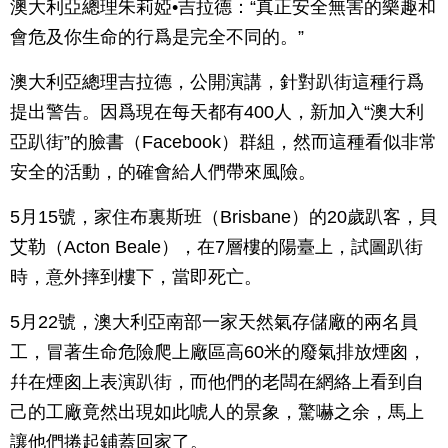
澳大利亞總理朱莉婭•吉拉德：“真正安全無害的樂趣和
會危及你生命的行爲是完全不同的。”
澳大利亞總理吉拉德，公開演講，針對趴街這種行爲
提出警告。因爲現在每天都有400人，新加入“澳大利
亞趴街”的臉書（Facebook）群組，然而這種看似非常
安全的活動，的確會給人們帶來風險。
5月15號，家住布裏斯班（Brisbane）的20歲趴客，貝
艾勒（Acton Beale），在7層樓的陽臺上，試圖趴街
時，意外摔到樓下，當即死亡。
5月22號，澳大利亞南部一家天然氣存儲廠的兩名員
工，冒著生命危險爬上廠區高60米的廢氣排放煙囪，
幷在煙囪上表演趴街，而他們的老闆在網絡上看到自
己的工廠竟然出現如此唬人的景象，驚嚇之余，馬上
讓他們捲起鋪蓋回家了。