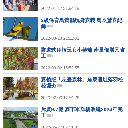
2022-01-17 21:54:15
2級保育鳥黃鸝現身嘉義 鳥友驚喜紀
錄
2022-03-13 21:11:01
隧道式種植玉女小蕃茄 產量倍增又省
工
2022-03-02 15:52:55
嘉義版「忘憂森林」魚寮遺址落羽松
秘境夯
2023-02-03 17:54:26
斥資9.7億 嘉市軍輝橋改建2024年完
工
2022-05-27 07:51:31