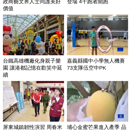
政商藝文界人士同護美好
登場 4千跑者開跑
價值
台鐵高雄機廠化身親子樂
嘉義縣國中小學無人機賽
園 讓港都記憶在歡笑中延
73支隊伍空中PK
續
屏東城鎮韌性演習 周春米
埔心金蜜芒果進入產季 品