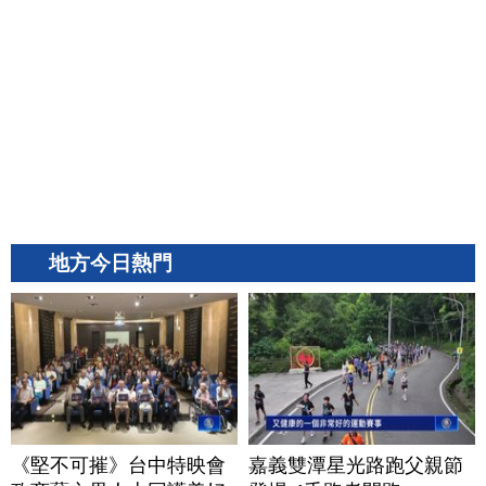
地方今日熱門
《堅不可摧》台中特映會
嘉義雙潭星光路跑父親節