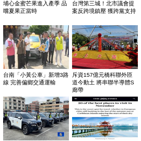
埔心金蜜芒果進入產季 品
台灣第三城！北市議會提
嚐夏果正當時
案反跨境鎮壓 獲跨黨支持
台南「小黃公車」新增3路
斥資157億元橋科聯外匝
線 完善偏鄉交通運輸
道今動土 將串聯半導體S
廊帶