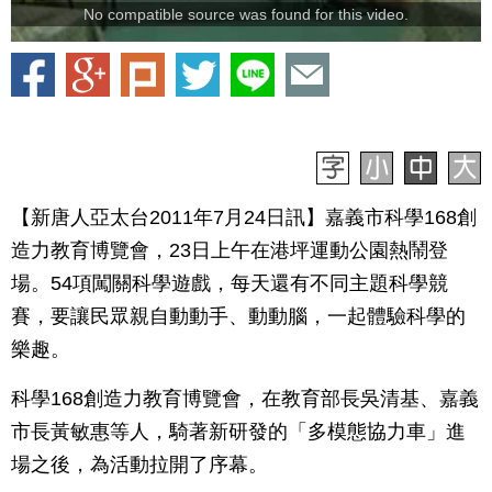
No compatible source was found for this video.
【新唐人亞太台2011年7月24日訊】嘉義市科學168創
造力教育博覽會，23日上午在港坪運動公園熱鬧登
場。54項闖關科學遊戲，每天還有不同主題科學競
賽，要讓民眾親自動動手、動動腦，一起體驗科學的
樂趣。
科學168創造力教育博覽會，在教育部長吳清基、嘉義
市長黃敏惠等人，騎著新研發的「多模態協力車」進
場之後，為活動拉開了序幕。