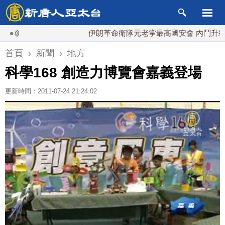
伊朗革命衛隊元老掌最高國安會 內鬥升級影響
首頁
›
新聞
›
地方
科學168 創造力博覽會嘉義登場
更新時間：2011-07-24 21:24:02