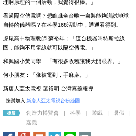
理啊原理的一個活動，我覺得很棒。」
看過隔空傳電嗎？想瞧瞧全台唯一自製能夠測試地球
自轉的儀器嗎？在科學168活動中，通通看得到。
虎尾高中物理教師 蘇裕年：「這台機器叫特斯拉線
圈，能夠不用電線就可以隔空傳電。」
和興國小黃同學：「有很多收穫讓我大開眼界。」
何小朋友：「像被電到，手麻麻。」
新唐人亞太電視 葉裕明 台灣嘉義報導
按讚加入
新唐人亞太電視台粉絲團
創造力博覽會
科學
遊戲
暑假
|
|
|
|
嘉義