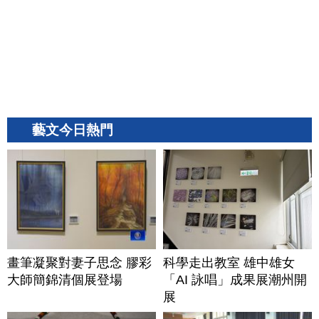
藝文今日熱門
畫筆凝聚對妻子思念 膠彩
科學走出教室 雄中雄女
大師簡錦清個展登場
「AI 詠唱」成果展潮州開
展