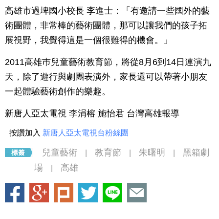
高雄市過埤國小校長 李進士：「有邀請一些國外的藝
術團體，非常棒的藝術團體，那可以讓我們的孩子拓
展視野，我覺得這是一個很難得的機會。」
2011高雄巿兒童藝術教育節，將從8月6到14日連演九
天，除了遊行與劇團表演外，家長還可以帶著小朋友
一起體驗藝術創作的樂趣。
新唐人亞太電視 李涓榕 施怡君 台灣高雄報導
按讚加入
新唐人亞太電視台粉絲團
兒童藝術
教育節
朱曙明
黑箱劇
|
|
|
場
高雄
|