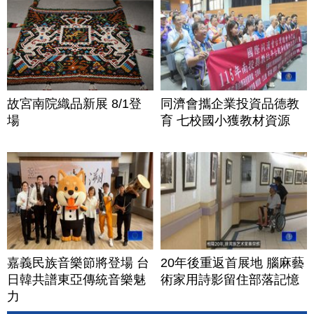
故宮南院織品新展 8/1登
同濟會攜企業投資品德教
場
育 七校國小獲教材資源
嘉義民族音樂節將登場 台
20年後重返首展地 腦麻藝
日韓共譜東亞傳統音樂魅
術家用詩影留住部落記憶
力