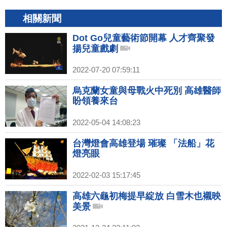
相關新聞
Dot Go兒童藝術節開幕 人才齊聚發
揚兒童戲劇
2022-07-20 07:59:11
烏克蘭女童與母戰火中死別 高雄醫師
盼領養來台
2022-05-04 14:08:23
台灣燈會高雄登場 璀璨 「法船」花
燈亮眼
2022-02-03 15:17:45
高雄六龜初梅提早綻放 白雪木也襯映
美景