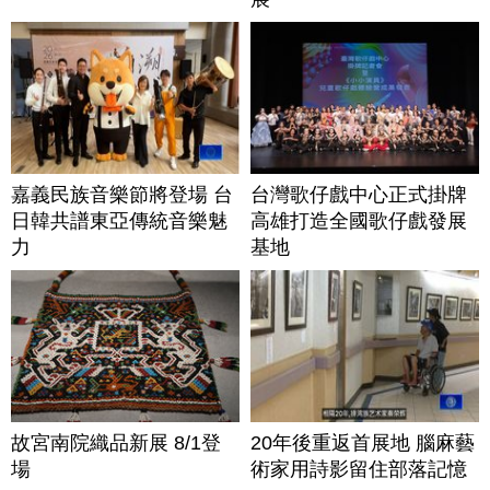
嘉義民族音樂節將登場 台
台灣歌仔戲中心正式掛牌
日韓共譜東亞傳統音樂魅
高雄打造全國歌仔戲發展
力
基地
故宮南院織品新展 8/1登
20年後重返首展地 腦麻藝
場
術家用詩影留住部落記憶