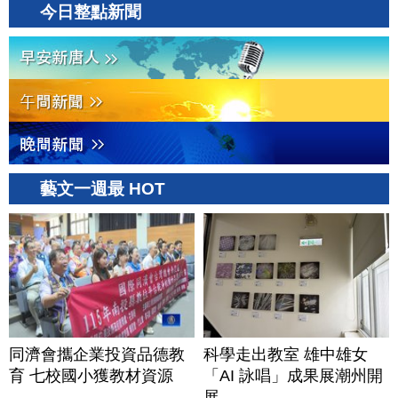
今日整點新聞
藝文一週最 HOT
同濟會攜企業投資品德教
科學走出教室 雄中雄女
育 七校國小獲教材資源
「AI 詠唱」成果展潮州開
展