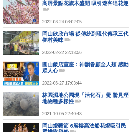
高屏景點花旗木盛開 吸引遊客追花趣
2022-03-24 08:02:05
岡山欣欣市場 從傳統到現代傳承三代
眷村美味
2022-02-22 22:13:56
圓山飯店董座：神韻眷顧全人類 感動
眾人心
2022-06-27 17:03:44
林園濕地公園現「活化石」鱟 驚見溼
地物種多樣性
2021-10-05 22:40:43
岡山燈藝節 6層樓高法船花燈吸引民