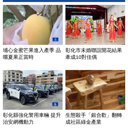
埔心金蜜芒果進入產季 品
彰化市未婚聯誼開花結果
嚐夏果正當時
牽成10對佳偶
彰化縣強化警用車輛 提升
生態殺手「銀合歡」翻轉
治安網機動力
成社區綠金產業