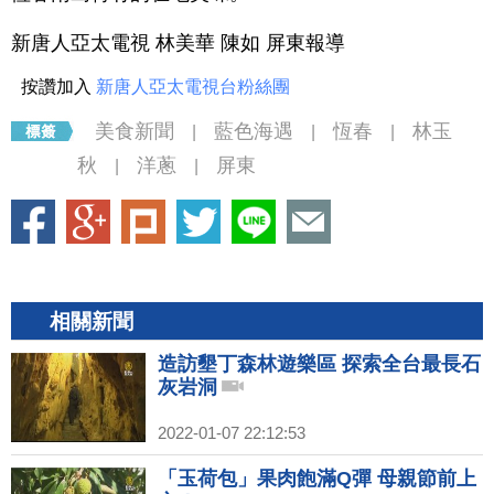
新唐人亞太電視 林美華 陳如 屏東報導
按讚加入
新唐人亞太電視台粉絲團
美食新聞
藍色海遇
恆春
林玉
|
|
|
秋
洋蔥
屏東
|
|
相關新聞
造訪墾丁森林遊樂區 探索全台最長石
灰岩洞
2022-01-07 22:12:53
「玉荷包」果肉飽滿Q彈 母親節前上