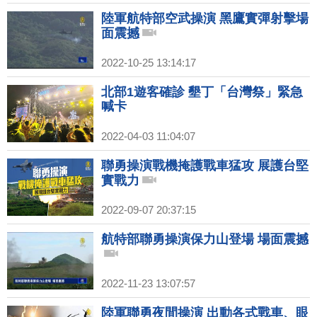
陸軍航特部空武操演 黑鷹實彈射擊場
面震撼
2022-10-25 13:14:17
北部1遊客確診 墾丁「台灣祭」緊急
喊卡
2022-04-03 11:04:07
聯勇操演戰機掩護戰車猛攻 展護台堅
實戰力
2022-09-07 20:37:15
航特部聯勇操演保力山登場 場面震撼
2022-11-23 13:07:57
陸軍聯勇夜間操演 出動各式戰車、眼