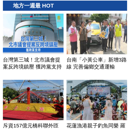
地方一週最 HOT
台灣第三城！北市議會提
台南「小黃公車」新增3路
案反跨境鎮壓 獲跨黨支持
線 完善偏鄉交通運輸
斥資157億元橋科聯外匝
花蓮漁港親子釣魚同樂 羅