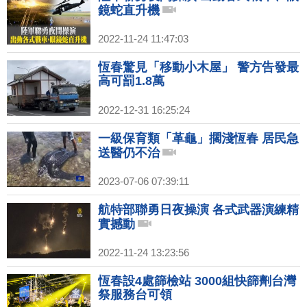
鏡蛇直升機
2022-11-24 11:47:03
恆春驚見「移動小木屋」 警方告發最
高可罰1.8萬
2022-12-31 16:25:24
一級保育類「革龜」擱淺恆春 居民急
送醫仍不治
2023-07-06 07:39:11
航特部聯勇日夜操演 各式武器演練精
實撼動
2022-11-24 13:23:56
恆春設4處篩檢站 3000組快篩劑台灣
祭服務台可領