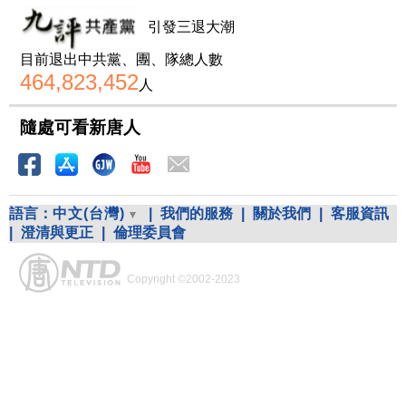
引發三退大潮
目前退出中共黨、團、隊總人數
464,823,452
人
隨處可看新唐人
語言：
中文(台灣)
|
我們的服務
|
關於我們
|
客服資訊
|
澄清與更正
|
倫理委員會
Copyright ©2002-2023