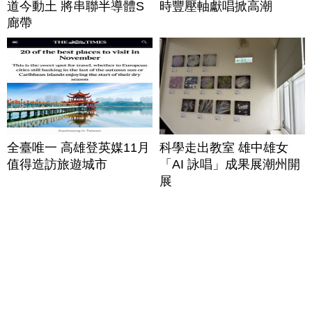
道今動土 將串聯半導體S
時豐壓軸獻唱掀高潮
廊帶
全臺唯一 高雄登英媒11月
科學走出教室 雄中雄女
值得造訪旅遊城市
「AI 詠唱」成果展潮州開
展