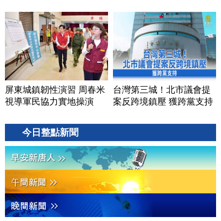
屏東城鎮韌性演習 周春米
台灣第三城！北市議會提
視導軍民協力實地操演
案反跨境鎮壓 獲跨黨支持
今日整點新聞