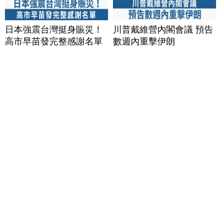
日本強震台灣挺身賑災！
川普戴維營內閣會議 預告
高市早苗發完整感謝名單
數週內重擊伊朗