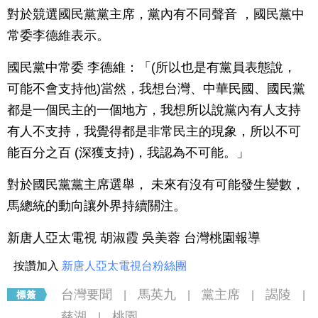
對於競選國民黨黨主席，黨內有不同聲音 ，國民黨中
常委李德維表示。
國民黨中常委 李德維：「(所以也是有黨員表態說，
可能不會支持他)當然，我想台灣、中華民國、國民黨
都是一個民主的一個地方，我想所以說黨內有人支持
有人不支持，我覺得都是非常民主的現象，所以不可
能百分之百 (深獲支持)，我認為不可能。」
對於國民黨黨主席選舉， 未來有沒有可能發生變數，
馬總統的動向讓外界持續關注。
新唐人亞太電視 胡淑霞 吳美蓉 台灣桃園報導
按讚加入
新唐人亞太電視台粉絲團
台灣要聞
馬英九
黨主席
謁陵
|
|
|
|
慈湖
桃園
|