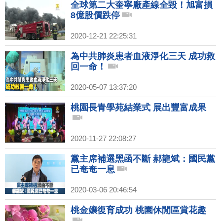
全球第二大奎寧廠產線全毀！旭富損
8億股價跌停
2020-12-21 22:25:31
為中共肺炎患者血液淨化三天 成功救
回一命！
2020-05-07 13:37:20
桃園長青學苑結業式 展出豐富成果
2020-11-27 22:08:27
黨主席補選黑函不斷 郝龍斌：國民黨
已奄奄一息
2020-03-06 20:46:54
桃金孃復育成功 桃園休閒區賞花趣