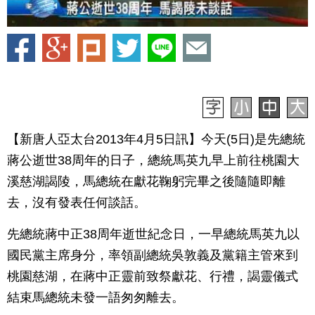
【新唐人亞太台2013年4月5日訊】今天(5日)是先總統
蔣公逝世38周年的日子，總統馬英九早上前往桃園大
溪慈湖謁陵，馬總統在獻花鞠躬完畢之後隨隨即離
去，沒有發表任何談話。
先總統蔣中正38周年逝世紀念日，一早總統馬英九以
國民黨主席身分，率領副總統吳敦義及黨籍主管來到
桃園慈湖，在蔣中正靈前致祭獻花、行禮，謁靈儀式
結束馬總統未發一語匆匆離去。