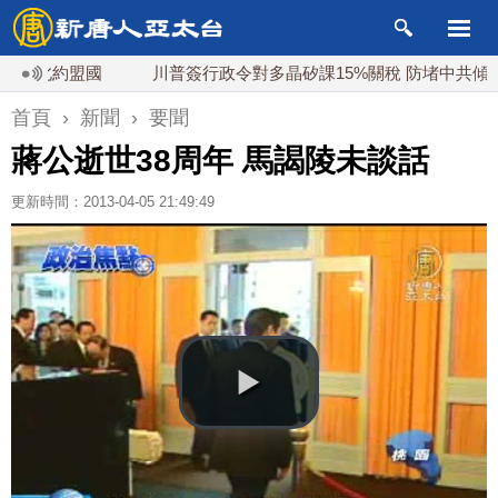
北約盟國
川普簽行政令對多晶矽課15%關稅 防堵中共傾銷
首頁
›
新聞
›
要聞
蔣公逝世38周年 馬謁陵未談話
更新時間：2013-04-05 21:49:49