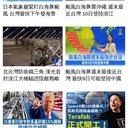
日本氣象廳緊盯白海豚颱
颱風白海豚襲沖繩 週末最
風 台灣最快下午發海警
近台灣 10日登陸浙江
北台灣防衛鐵三角 漢光首
颱風白海豚週末最接近台
封淡江大橋驗證阻敵戰略
灣 最快9日可能登陸中國