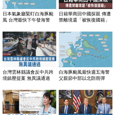
日本氣象廳緊盯白海豚颱
日籍華商回中國探親 傳遭
風 台灣最快下午發海警
禁離境還「被恢復國籍」
台灣雲林縣議會反中共跨
白海豚颱風最快週五海警
境鎮壓提案 無異議通過
父親節中部以北防雨彈