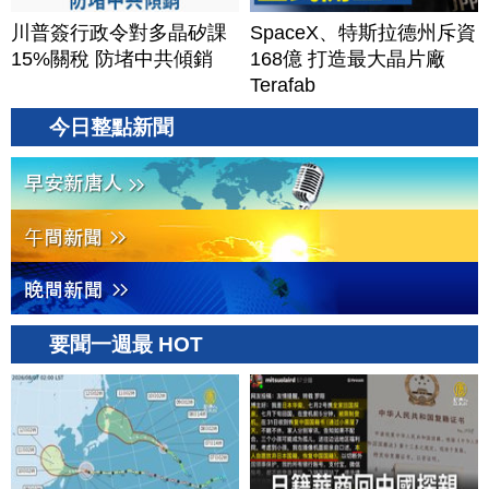
川普簽行政令對多晶矽課
SpaceX、特斯拉德州斥資
15%關稅 防堵中共傾銷
168億 打造最大晶片廠
Terafab
今日整點新聞
要聞一週最 HOT