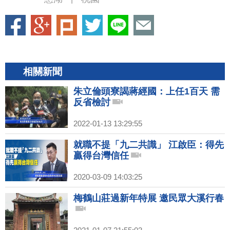
相關新聞
朱立倫頭寮謁蔣經國：上任1百天 需
反省檢討
2022-01-13 13:29:55
就職不提「九二共識」 江啟臣：得先
贏得台灣信任
2020-03-09 14:03:25
梅鶴山莊過新年特展 邀民眾大溪行春