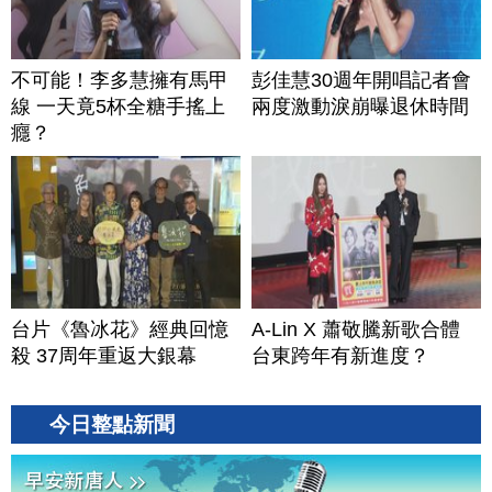
不可能！李多慧擁有馬甲
彭佳慧30週年開唱記者會
線 一天竟5杯全糖手搖上
兩度激動淚崩曝退休時間
癮？
台片《魯冰花》經典回憶
A-Lin X 蕭敬騰新歌合體
殺 37周年重返大銀幕
台東跨年有新進度？
今日整點新聞