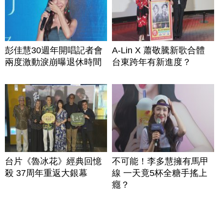
彭佳慧30週年開唱記者會
A-Lin X 蕭敬騰新歌合體
兩度激動淚崩曝退休時間
台東跨年有新進度？
台片《魯冰花》經典回憶
不可能！李多慧擁有馬甲
殺 37周年重返大銀幕
線 一天竟5杯全糖手搖上
癮？