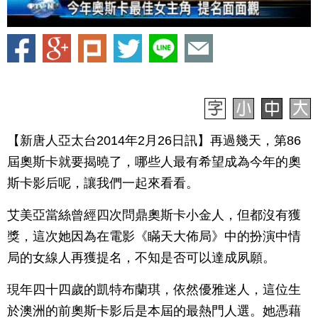
【新唐人亞太台2014年2月26日訊】再過幾天，第86
屆奧斯卡就要揭曉了，哪些人最有希望成為今年的奧
斯卡影后呢，讓我們一起來看看。
艾美亞當絲曾經四次問鼎奧斯卡小金人，但都沒有獲
獎，這次她因為在電影《瞞天大佈局》中的扮演中情
局的女線人再獲提名，不知是否可以達成夙願。
現年四十四歲的凱特布蘭琪，依然優雅迷人，這位生
於澳洲的前奧斯卡影后是本屆的最熱門人選。她憑藉