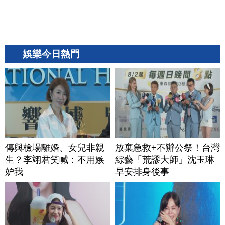
娛樂今日熱門
傳與檢場離婚、女兒非親
放棄急救+不辦公祭！台灣
生？李翊君笑喊：不用嫉
綜藝「荒謬大師」沈玉琳
妒我
早安排身後事