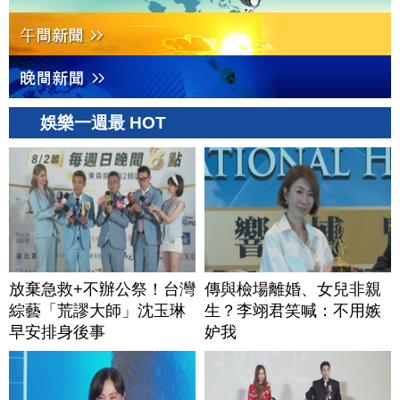
娛樂一週最 HOT
放棄急救+不辦公祭！台灣
傳與檢場離婚、女兒非親
綜藝「荒謬大師」沈玉琳
生？李翊君笑喊：不用嫉
早安排身後事
妒我