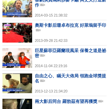
喜劇演員瑪莉莎麥卡錫 與丈夫打造新
作
2014-03-15 21:38:32
奧斯卡影后珊卓布拉克 好萊塢留手印
2013-09-28 21:42:33
巨星蘇菲亞羅蘭現風采 保養之道是祕
密
2014-11-04 22:19:16
自由之心、瞞天大佈局 領跑金球獎提
名
2013-12-13 21:34:20
兩大影后同台 羅勃茲有望再獲獎