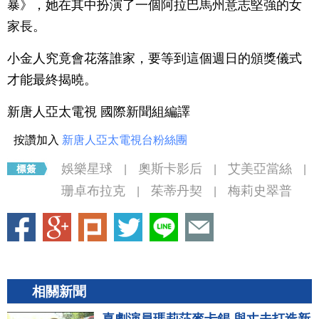
暴》，她在其中扮演了一個阿拉巴馬州意志堅強的女
家長。
小金人究竟會花落誰家，要等到這個週日的頒獎儀式
才能最終揭曉。
新唐人亞太電視 國際新聞組編譯
按讚加入
新唐人亞太電視台粉絲團
娛樂星球
奧斯卡影后
艾美亞當絲
|
|
|
珊卓布拉克
茱蒂丹契
梅莉史翠普
|
|
相關新聞