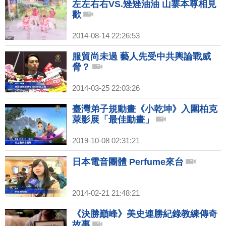
左左右右VS.矬矬油油 山寨本尊相見
歡
2014-08-14 22:26:53
服貿尚未過 藝人先受中共輿論戰威
脅？
2014-03-25 22:03:26
臺灣弟子規動畫《小乾坤》入圍柏克
萊影展「最佳動畫」
2019-10-08 02:31:21
日本電音團體 Perfume來台
2014-02-21 21:48:21
《決勝巔峰》美史連勝紀錄教練傳奇
故事