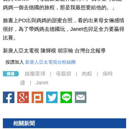
媽媽一個去德國的旅程，那是我最想要給他的。」
臉書上PO出與媽媽的甜蜜合照，看的出來母女倆感情
很好，為了帶媽媽去德國玩，Janet也卯足全力要贏得
比賽。
新唐人亞太電視 陳輝模 胡宗翰 台灣台北報導
按讚加入
新唐人亞太電視台粉絲團
娛樂星球
母親節
肉粽
保時
|
|
|
捷
Janet
|
相關新聞