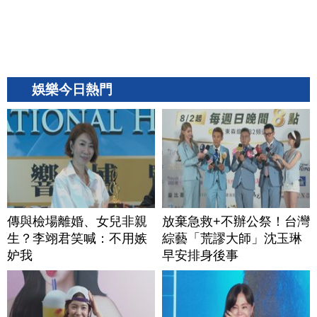
娛樂今日熱門
傳與檢場離婚、女兒非親
放棄急救+不辦公祭！台灣
生？李翊君笑喊：不用嫉
綜藝「荒謬大師」沈玉琳
妒我
早安排身後事