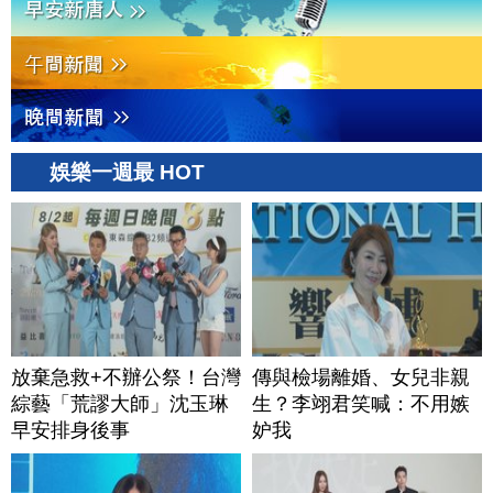
娛樂一週最 HOT
放棄急救+不辦公祭！台灣
傳與檢場離婚、女兒非親
綜藝「荒謬大師」沈玉琳
生？李翊君笑喊：不用嫉
早安排身後事
妒我