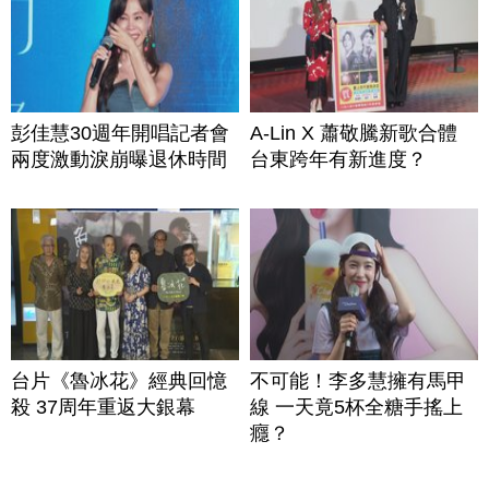
彭佳慧30週年開唱記者會
A-Lin X 蕭敬騰新歌合體
兩度激動淚崩曝退休時間
台東跨年有新進度？
台片《魯冰花》經典回憶
不可能！李多慧擁有馬甲
殺 37周年重返大銀幕
線 一天竟5杯全糖手搖上
癮？