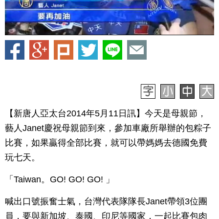
【新唐人亞太台2014年5月11日訊】今天是母親節，
藝人Janet慶祝母親節到來，參加車廠所舉辦的包粽子
比賽，如果贏得全部比賽，就可以帶媽媽去德國免費
玩七天。
「Taiwan。GO! GO! GO! 」
喊出口號振奮士氣，台灣代表隊隊長Janet帶領3位團
員，要與新加坡、泰國、印尼等國家，一起比賽包肉