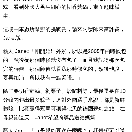
粽．看到外國大男生細心的切香菇絲，畫面趣味橫
生。
這場由車廠所舉辦的挑戰賽，請來阿發師來當評審，
Janet說。
藝人 Janet:「剛開始出外景，所以是2005年的時候包
的，然後從那個時候就沒有包了．而且我記得那次包
完的時候，那個師傅就看我那時候包的，然後他說，
要再加油．所以我有一點緊張。」
除了要切香菇絲、剝栗子、炒餡料等，最後還要在10
分鐘內包出最多粽子．這對外國選手來說，都是新鮮
體驗．比賽贏得冠軍可獲得七天的德國夢幻之旅．在
母親節這天，Janet希望將獎品送給媽媽。
藝人 Janet:「（母親節要送什麼嗎？）我希望可以送