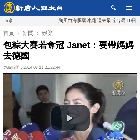
颱風白海豚襲沖繩 週末最近台灣 10日登陸浙
首頁
›
新聞
›
娛樂
包粽大賽若奪冠 Janet：要帶媽媽
去德國
更新時間：2014-05-11 21:22:44