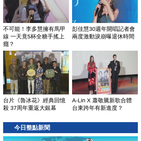
不可能！李多慧擁有馬甲
彭佳慧30週年開唱記者會
線 一天竟5杯全糖手搖上
兩度激動淚崩曝退休時間
癮？
台片《魯冰花》經典回憶
A-Lin X 蕭敬騰新歌合體
殺 37周年重返大銀幕
台東跨年有新進度？
今日整點新聞