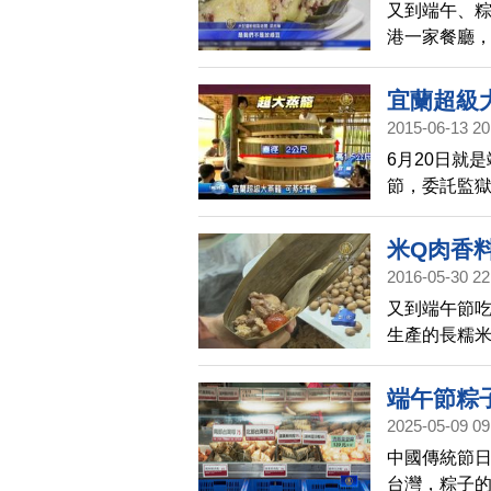
又到端午、
港一家餐廳
賣出過萬只
宜蘭超級
2015-06-13 20
6月20日就
節，委託監獄
要讓民眾提
米Q肉香
2016-05-30 22
又到端午節
生產的長糯
端午節粽子
2025-05-09 09
中國傳統節日
台灣，粽子