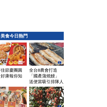
美食今日熱門
好佳節慶團圓
全台8農會打造
食好康報你知
「國產蒲燒鰻」
送便當吸引排隊人
潮