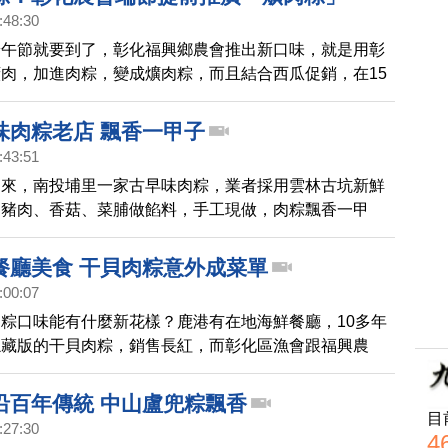
:48:30
端午節就要到了，彰化福興鄉農會推出新口味，就是用彰
肉，加進肉粽，變成爌肉粽，而且結合西瓜促銷，在15
限量買一送一，現場彷彿是百貨公司周年慶，透過鏡頭帶
 。
味肉粽老店 飄香一甲子
:43:51
到來，南投埔里一家古早味肉粽，業者採用雲林古坑新鮮
的豬肉、香菇、菜脯做餡料，手工現做，肉粽飄香一甲
吃，得先預訂。端午節前一個月，顧客預訂數量就已經超
底有多好吃？一起去看看。
餐廳美食 干貝肉粽意外成菜單
:00:07
粽口味能有什麼新花樣？鹿港有在地海鮮餐廳，10多年
隱藏版的干貝肉粽，銷售長紅，而彰化區漁會跟福興農
不約而同，分別推出蒲燒鰻跟蒲燒虱目魚肉粽，除了推廣
，也讓肉粽的口味多了新選擇。
沿百年傳統 中山盧兜粽飄香
目
:27:30
4