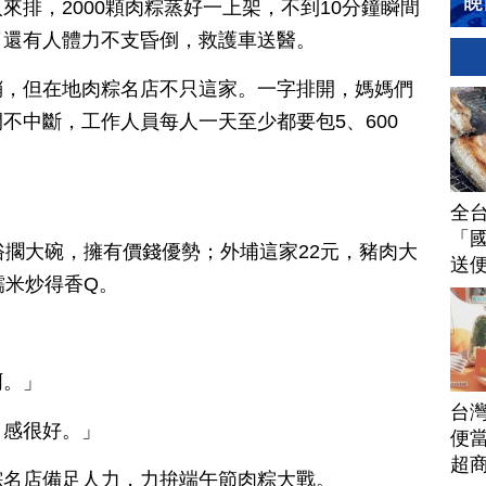
來排，2000顆肉粽蒸好一上架，不到10分鐘瞬間
，還有人體力不支昏倒，救護車送醫。
銷，但在地肉粽名店不只這家。一字排開，媽媽們
不中斷，工作人員每人一天至少都要包5、600
全
「
俗擱大碗，擁有價錢優勢；外埔這家22元，豬肉大
送
糯米炒得香Q。
潮
啊。」
台
口感很好。」
便當
超
粽名店備足人力，力拚端午節肉粽大戰。