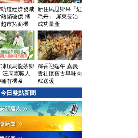
灣軌道經濟發威
新住民思鄉果「紅
熱銷破億 攜
毛丹」 屏東長治
商超市拓商機
成功量產
訪凍頂烏龍茶鄉
粽香迎端午 嘉義
 汪周憲職人
貴社懷舊古早味肉
神種有機茶
粽送暖
今日整點新聞