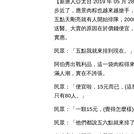
【新唐人亞太台 2019 年 05 月
步近了，應景肉粽也越來越搶手
五點天剛亮就有人開始排隊，20
送醫。大賣的原因在於價錢便宜
實惠。
民眾：「五點我就來排到現在。
阿伯秀出戰利品，這一袋肉粽得
滿人潮，實在不誇張。
民眾：「便宜啦，15元而已，(這
只有80人。」
民眾：「一顆15元，(覺得怎麼樣
民眾：「他們都說五六點就來排