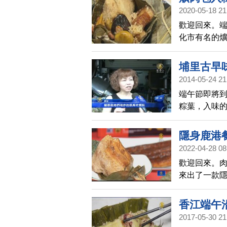
2020-05-18 21
歡迎回來。
化市有名的爌
日上午推出
您一起去看看
埔里古早
2014-05-24 21
端午節即將
粽葉，入味
子，顧客要
過2萬個，到
隱身鹿港
2022-04-28 08
歡迎回來。肉
來出了一款
會，今年也
農漁牧產品
香江端午
2017-05-30 21