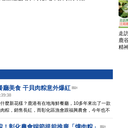
走
鹿谷
精
餐廳美食 干貝肉粽意外爆紅
:39:38
什麼新花樣？鹿港有在地海鮮餐廳，10多年來出了一款
貝肉粽，銷售長紅，而彰化區漁會跟福興農會，今年也不
別推出蒲燒鰻跟蒲燒虱目魚肉粽，除了推廣農漁牧產品，
口味多了新選擇。
粽！彰化農會端節提前推廣「爌肉粽」