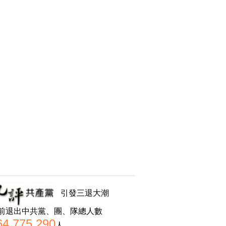
引發三退大潮
前退出中共黨、團、隊總人數
64,775,290
人