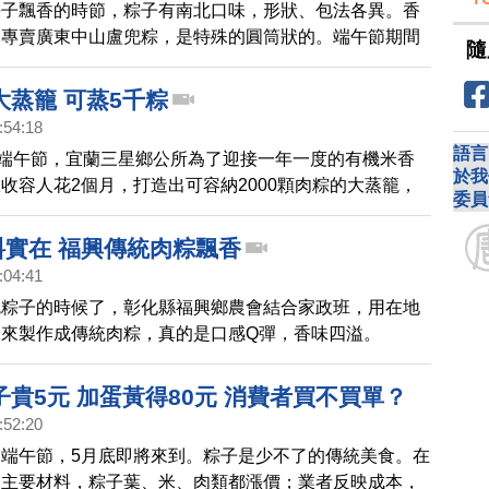
粽子飄香的時節，粽子有南北口味，形狀、包法各異。香
，專賣廣東中山盧兜粽，是特殊的圓筒狀的。端午節期間
隨
，到底這個粽子有何特別，一起來看看。
大蒸籠 可蒸5千粽
:54:18
語言
是端午節，宜蘭三星鄉公所為了迎接一年一度的有機米香
於我
收容人花2個月，打造出可容納2000顆肉粽的大蒸籠，
委員
前感受端午節氣氛。
料實在 福興傳統肉粽飄香
:04:41
吃粽子的時候了，彰化縣福興鄉農會結合家政班，用在地
米來製作成傳統肉粽，真的是口感Q彈，香味四溢。
貴5元 加蛋黃得80元 消費者買不買單？
:52:20
端午節，5月底即將來到。粽子是少不了的傳統美食。在
的主要材料，粽子葉、米、肉類都漲價；業者反映成本，