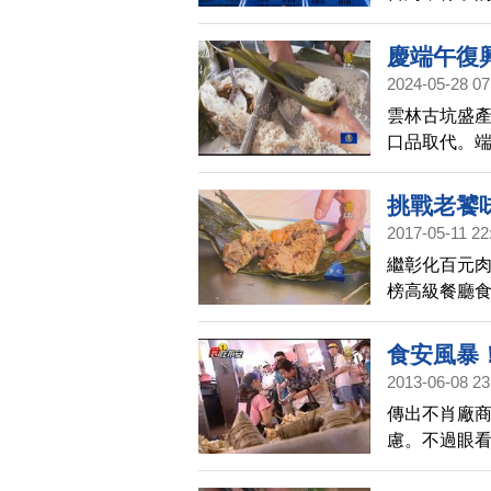
平均一顆粽子
慶端午復
2024-05-28 07
雲林古坑盛
口品取代。
區一起包粽
挑戰老饕
2017-05-11 22
繼彰化百元
榜高級餐廳
食安風暴
2013-06-08 23
傳出不肖廠
慮。不過眼
販去買「手