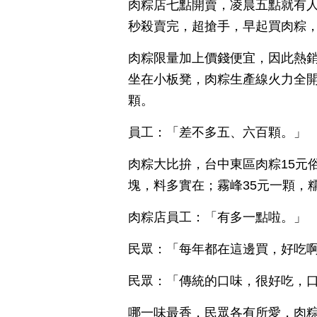
肉粽店七點開賣，凌晨五點就有人
秒殺賣完，超搶手，早起買肉粽
肉粽限量加上價錢便宜，因此熱
坐在小板凳，肉粽生產線火力全開
顆。
員工：「差不多五、六百顆。」
肉粽大比拚，台中東區肉粽15元
塊，料多實在；霧峰35元一顆，
肉粽店員工：「有多一點啦。」
民眾：「每年都在這邊買，好吃
民眾：「傳統的口味，很好吃，
哪一味最香，民眾各有所愛，肉