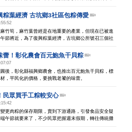
漲價5元新台幣。
興粽葉經濟 古坑鄉3社區包粽傳愛
:55:52
產麻竹筍，麻竹葉曾經是在地重要的產業，但現在已被進
端午節將近，為了復興粽葉經濟，古坑鄉公所號召三個社
子，同時讓學童一起參與體驗。
味蕾！彰化農會百元鮑魚干貝粽
:07:07
肉圓後，彰化縣福興鄉農會，也推出百元鮑魚干貝粽，標
食材，平民化的價格，要挑戰老饕的味蕾。
！民眾買手工粽較安心
:15:42
商變更肉粽的保存期限，賣到下游通路，引發食品安全疑
看端午節就要來了，不少民眾把握週末假期，轉往傳統攤
工」現做的肉粽，即使要排隊等候，但民眾覺得親眼看到