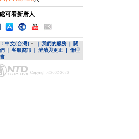
處可看新唐人
：
中文(台灣)
|
我們的服務
|
關
們
|
客服資訊
|
澄清與更正
|
倫理
會
Copyright ©2002-2026