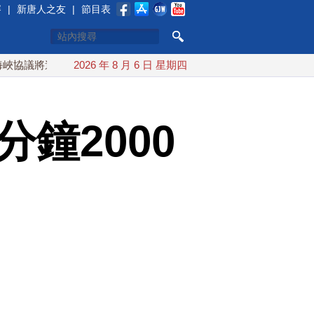
賽
|
新唐人之友
|
節目表
達成？伊朗傳不收通行費
2026 年 8 月 6 日 星期四
配合漢光 總統賴清德親登雲豹前進
鐘2000