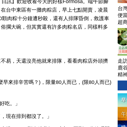
 28 日訊】歡迎收看今天的好樣Formosa。端午節腳
台
，在台中東區有一攤肉粽店，早上七點開賣，凌晨
便當
00顆肉粽十分鐘遭秒殺，還有人排隊昏倒，救護車
超
，俗擱大碗，但其實還有許多肉粽名店，同樣料多
」
走
來不易，天還沒亮他就來排隊，看看肉粽店外頭擠
鹿谷
精
麼早來排辛苦嗎？)，限量80人而已，(限80人而已)
)好吃。」
了，現在排到都沒了。」