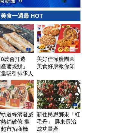
美食一週最 HOT
台8農會打造
美好佳節慶團圓
國產蒲燒鰻」
美食好康報你知
便當吸引排隊人
灣軌道經濟發威
新住民思鄉果「紅
熱銷破億 攜
毛丹」 屏東長治
商超市拓商機
成功量產