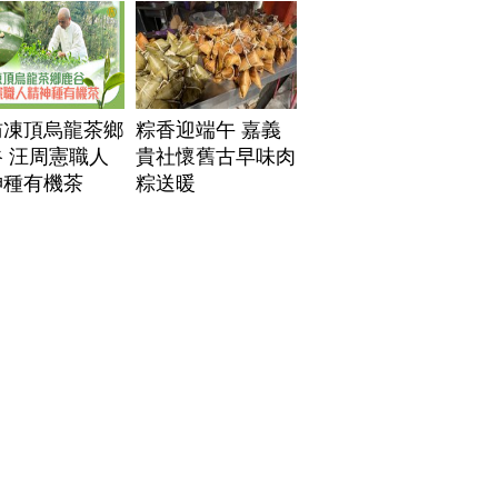
訪凍頂烏龍茶鄉
粽香迎端午 嘉義
 汪周憲職人
貴社懷舊古早味肉
神種有機茶
粽送暖