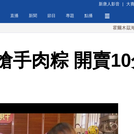
新唐人影音
|
大
直播
新聞
節目
專題
點播
霍爾木茲海峽協議將
手肉粽 開賣10分