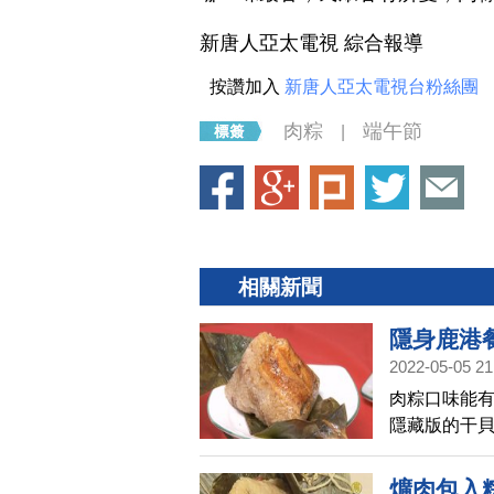
新唐人亞太電視 綜合報導
按讚加入
新唐人亞太電視台粉絲團
肉粽
端午節
|
相關新聞
隱身鹿港
2022-05-05 21
肉粽口味能有
隱藏版的干
約而同，分
也讓肉粽的
爌肉包入