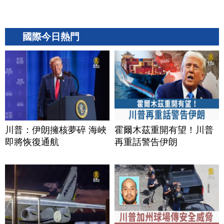
國際今日熱門
川普：伊朗擁核夢碎 海峽
霍爾木茲重開有望！川普
即將恢復通航
再重話警告伊朗