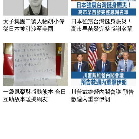
太子集團二號人物胡小偉
日本強震台灣挺身賑災！
從日本被引渡至美國
高市早苗發完整感謝名單
一袋鳳梨酥感動熊本 台日
川普戴維營內閣會議 預告
互助故事暖哭網友
數週內重擊伊朗