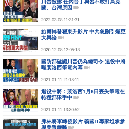
川普披露 任內普丁與習不敢打烏克
蘭、台灣原因
2022-03-08 11:31:31
鮑爾轉發翟東升影片 中共急刪引爆更
大輿論
2020-12-08 13:05:13
國防部確認川普仍為總司令 退役中將
曝裴洛西筆電內幕
2021-01-11 21:13:11
退役中將：裴洛西1月6日丟失筆電在
特種部隊手中
2021-01-11 13:30:52
弗林將軍轉發影片 義國IT專家坦承參
與美選舞弊