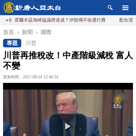
霍爾木茲海峽協議將達成？伊朗傳不收通行費
配合漢光 總
首頁
›
新聞
›
國際
專題
川普
川普再推稅改！中產階級減稅 富人
不變
更新時間：2017-09-14 12:40:31