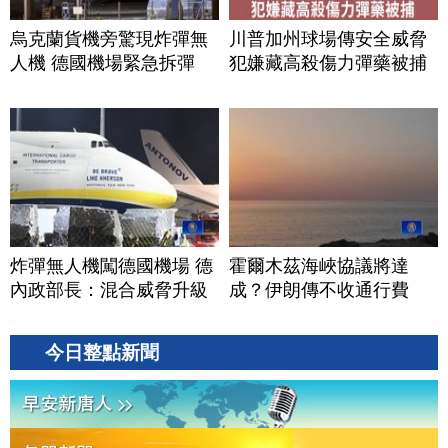
烏克蘭貨機旁驚現炸彈無
川普加州球場傳安全威脅
人機 德國機場緊急拆彈
犯嫌藏高殺傷力彈藥被捕
炸彈無人機闖德國機場 德
霍爾木茲海峽協議將達
內政部長：混合威脅升級
成？伊朗傳不收通行費
今日整點新聞