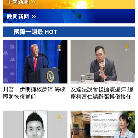
國際一週最 HOT
川普：伊朗擁核夢碎 海峽
友達法說會後拋震撼彈 總
即將恢復通航
座柯富仁請辭張博儀接任