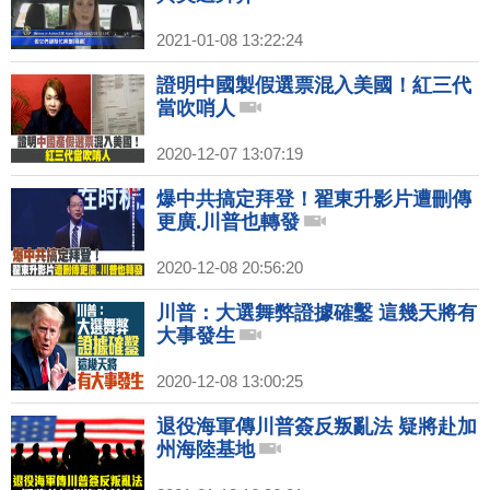
2021-01-08 13:22:24
證明中國製假選票混入美國！紅三代
當吹哨人
2020-12-07 13:07:19
爆中共搞定拜登！翟東升影片遭刪傳
更廣.川普也轉發
2020-12-08 20:56:20
川普：大選舞弊證據確鑿 這幾天將有
大事發生
2020-12-08 13:00:25
退役海軍傳川普簽反叛亂法 疑將赴加
州海陸基地