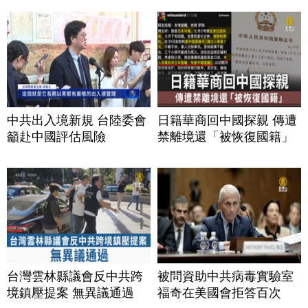
中共出入境新規 台陸委會
日籍華商回中國探親 傳遭
籲赴中國評估風險
禁離境還「被恢復國籍」
台灣雲林縣議會反中共跨
被問資助中共病毒實驗室
境鎮壓提案 無異議通過
福奇在美國會拒答百次