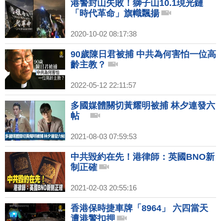
港警封山失敗！獅子山10.1現光鏈
「時代革命」旗幟飄揚
2020-10-02 08:17:38
90歲陳日君被捕 中共為何害怕一位高
齡主教？
2022-05-12 22:11:57
多國媒體關切黃耀明被捕 林夕連發六
帖
2021-08-03 07:59:53
中共毀約在先！港律師：英國BNO新
制正確
2021-02-03 20:55:16
香港保時捷車牌「8964」 六四當天
遭港警扣押