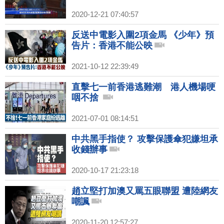
2020-12-21 07:40:57
反送中電影入圍2項金馬 《少年》預
告片：香港不能公映
2021-10-12 22:39:49
直擊七一前香港逃難潮 港人機場哽
咽不捨
2021-07-01 08:14:51
中共黑手指使？ 攻擊保護傘犯嫌坦承
收錢辦事
2020-10-17 21:23:18
趙立堅打加澳又罵五眼聯盟 遭陸網友
嘲諷
2020-11-20 12:57:27