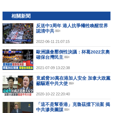
相關新聞
反送中3周年 港人抗爭犧牲喚醒世界
認清中共
2022-06-11 21:07:15
歐洲議會壓倒性決議：杯葛2022京奧
確保台灣民主
2021-07-09 13:22:38
竟威脅30萬在港加人安全 加拿大政黨
籲驅逐中共大使
2020-10-22 22:20:40
「這不是幫香港」克魯茲擋下法案 揭
中共滲美圖謀