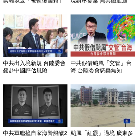
禁離境還「被恢復國籍」
境鎮壓提案 無異議通過
中共出入境新規 台陸委會
中共假借颱風「交管」台
籲赴中國評估風險
海 台陸委會怒轟無知
中共軍艦撞自家海警船釀2
颱風「紅霞」過境 廣東多