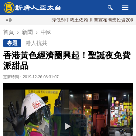
降低對中稀土依賴 川普宣布礦業投資20億美元
首頁
›
新聞
›
中國
專題
港人抗共
香港黃色經濟圈興起！聖誕夜免費
派甜品
更新時間：2019-12-26 08:31:07