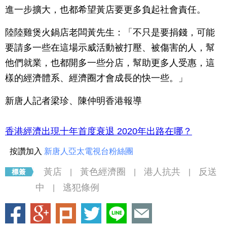
進一步擴大，也都希望黃店要更多負起社會責任。
陸陸雞煲火鍋店老闆黃先生：「不只是要捐錢，可能
要請多一些在這場示威活動被打壓、被傷害的人，幫
他們就業，也都開多一些分店，幫助更多人受惠，這
樣的經濟體系、經濟圈才會成長的快一些。」
新唐人記者梁珍、陳仲明香港報導
香港經濟出現十年首度衰退 2020年出路在哪？
按讚加入
新唐人亞太電視台粉絲團
黃店
黃色經濟圈
港人抗共
反送
|
|
|
中
逃犯條例
|