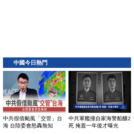
中國今日熱門
中共假借颱風「交管」台
中共軍艦撞自家海警船釀2
海 台陸委會怒轟無知
死 掩蓋一年後才曝光