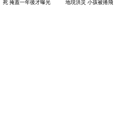
死 掩蓋一年後才曝光
地現洪災 小孩被捲飛