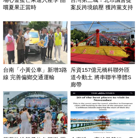
嚐夏果正當時
案反跨境鎮壓 獲跨黨支持
台南「小黃公車」新增3路
斥資157億元橋科聯外匝
線 完善偏鄉交通運輸
道今動土 將串聯半導體S
廊帶