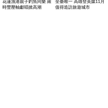
花蓮漁港親子釣魚同樂 羅
全臺唯一 高雄登英媒11月
時豐壓軸獻唱掀高潮
值得造訪旅遊城市