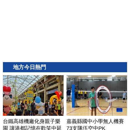
地方今日熱門
台鐵高雄機廠化身親子樂
嘉義縣國中小學無人機賽
園 讓港都記憶在歡笑中延
73支隊伍空中PK