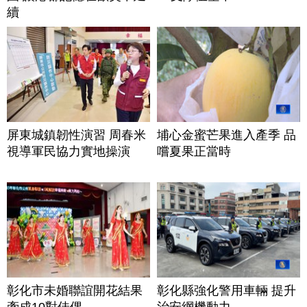
續
屏東城鎮韌性演習 周春米
埔心金蜜芒果進入產季 品
視導軍民協力實地操演
嚐夏果正當時
彰化市未婚聯誼開花結果
彰化縣強化警用車輛 提升