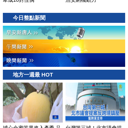
牽成10對佳偶
治安網機動力
今日整點新聞
地方一週最 HOT
埔心金蜜芒果進入產季 品
台灣第三城！北市議會提