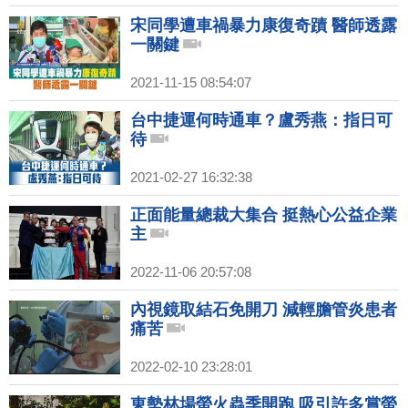
宋同學遭車禍暴力康復奇蹟 醫師透露
一關鍵
2021-11-15 08:54:07
台中捷運何時通車？盧秀燕：指日可
待
2021-02-27 16:32:38
正面能量總裁大集合 挺熱心公益企業
主
2022-11-06 20:57:08
內視鏡取結石免開刀 減輕膽管炎患者
痛苦
2022-02-10 23:28:01
東勢林場螢火蟲季開跑 吸引許多賞螢