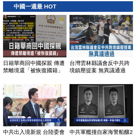
中國一週最 HOT
日籍華商回中國探親 傳遭
台灣雲林縣議會反中共跨
禁離境還「被恢復國籍」
境鎮壓提案 無異議通過
中共出入境新規 台陸委會
中共軍艦撞自家海警船釀2