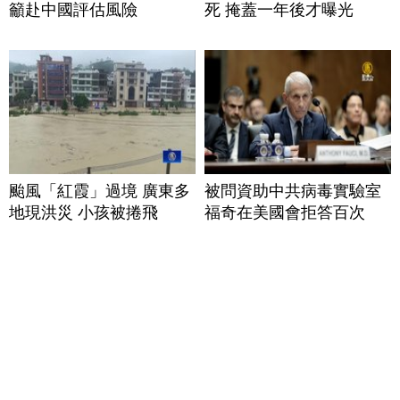
籲赴中國評估風險
死 掩蓋一年後才曝光
颱風「紅霞」過境 廣東多
被問資助中共病毒實驗室
地現洪災 小孩被捲飛
福奇在美國會拒答百次