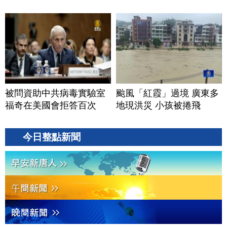
被問資助中共病毒實驗室
颱風「紅霞」過境 廣東多
福奇在美國會拒答百次
地現洪災 小孩被捲飛
今日整點新聞