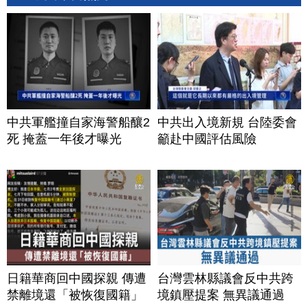
中共軍艦撞自家海警船釀2
中共出入境新規 台陸委會
死 掩蓋一年後才曝光
籲赴中國評估風險
日籍華商回中國探親 傳遭
台灣雲林縣議會反中共跨
禁離境還「被恢復國籍」
境鎮壓提案 無異議通過