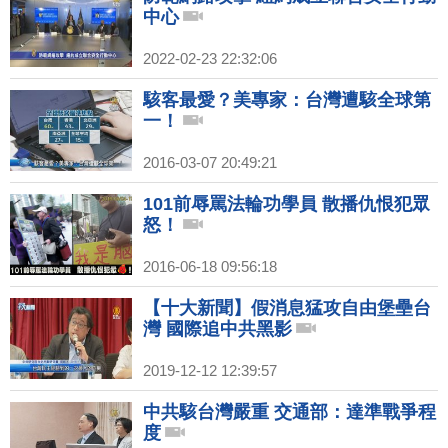
中心
2022-02-23 22:32:06
駭客最愛？美專家：台灣遭駭全球第
一！
2016-03-07 20:49:21
101前辱罵法輪功學員 散播仇恨犯眾
怒！
2016-06-18 09:56:18
【十大新聞】假消息猛攻自由堡壘台
灣 國際追中共黑影
2019-12-12 12:39:57
中共駭台灣嚴重 交通部：達準戰爭程
度