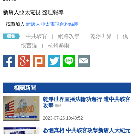
新唐人亞太電視 整理報導
按讚加入
新唐人亞太電視台粉絲團
中共駭客
網路攻擊
乾淨世界
仇
|
|
|
恨言論
杭州暴雨
|
相關新聞
乾淨世界直播法輪功遊行 遭中共駭客
攻擊
2023-07-26 19:40:52
恐懼真相 中共駭客攻擊新唐人大紀元