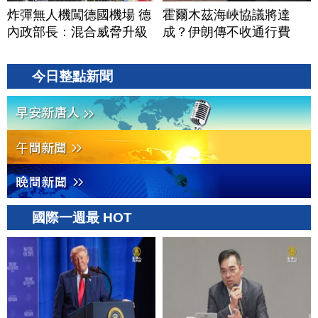
炸彈無人機闖德國機場 德
霍爾木茲海峽協議將達
內政部長：混合威脅升級
成？伊朗傳不收通行費
今日整點新聞
國際一週最 HOT