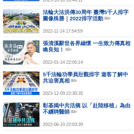
法輪大法洪傳30周年 臺灣5千人排字
圖像殊勝｜2022排字活動
2022-11-14 17:54:59
張清溪辭世各界緬懷 一生致力傳真相
喚良知！
2022-01-14 22:05:14
5千法輪功學員壯觀排字 遊客了解中
共迫害真相
2023-12-09 22:30:35
彰基揭中共活摘 以「赴陸移植」為由
不續聘醫師
2022-06-10 22:03:39