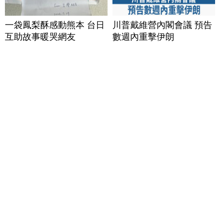
一袋鳳梨酥感動熊本 台日
川普戴維營內閣會議 預告
互助故事暖哭網友
數週內重擊伊朗