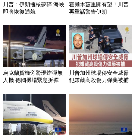
川普：伊朗擁核夢碎 海峽
霍爾木茲重開有望！川普
即將恢復通航
再重話警告伊朗
烏克蘭貨機旁驚現炸彈無
川普加州球場傳安全威脅
人機 德國機場緊急拆彈
犯嫌藏高殺傷力彈藥被捕