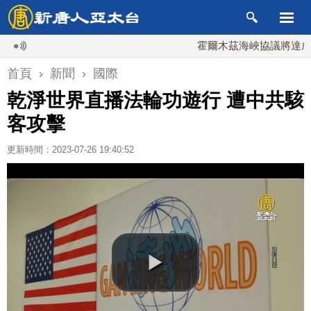
霍爾木茲海峽協議將達成？伊
首頁
›
新聞
›
國際
乾淨世界直播法輪功遊行 遭中共駭
客攻擊
更新時間：2023-07-26 19:40:52