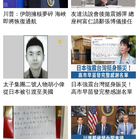
川普：伊朗擁核夢碎 海峽
友達法說會後拋震撼彈 總
即將恢復通航
座柯富仁請辭張博儀接任
太子集團二號人物胡小偉
日本強震台灣挺身賑災！
從日本被引渡至美國
高市早苗發完整感謝名單