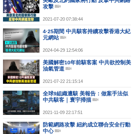
美歐及北約國家將行動 反擊中共網絡
攻擊
2021-07-20 07:38:44
4·25期間 中共駭客持續攻擊香港大紀
元網站
2024-04-29 12:54:06
美國解密10年前駭客案 中共欲控制美
油氣管道
2021-07-22 21:15:14
全球9組織遭駭 美報告：做案手法似
中共駭客｜寰宇掃描
2021-11-09 22:17:51
防範網路攻擊 紐約成立聯合安全行動
中心