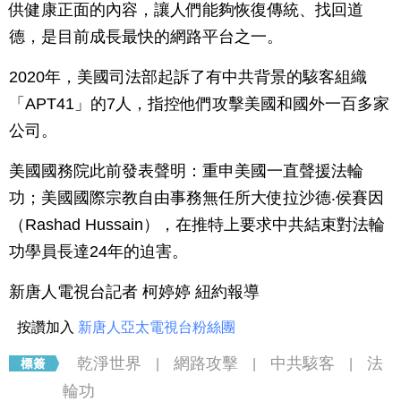
供健康正面的內容，讓人們能夠恢復傳統、找回道
德，是目前成長最快的網路平台之一。
2020年，美國司法部起訴了有中共背景的駭客組織
「APT41」的7人，指控他們攻擊美國和國外一百多家
公司。
美國國務院此前發表聲明：重申美國一直聲援法輪
功；美國國際宗教自由事務無任所大使拉沙德‧侯賽因
（Rashad Hussain），在推特上要求中共結束對法輪
功學員長達24年的迫害。
新唐人電視台記者 柯婷婷 紐約報導
按讚加入
新唐人亞太電視台粉絲團
乾淨世界
網路攻擊
中共駭客
法
|
|
|
輪功