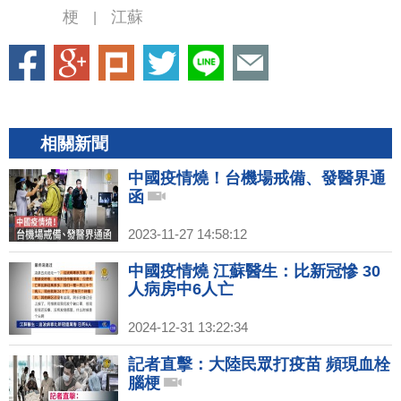
梗
江蘇
|
相關新聞
中國疫情燒！台機場戒備、發醫界通
函
2023-11-27 14:58:12
中國疫情燒 江蘇醫生：比新冠慘 30
人病房中6人亡
2024-12-31 13:22:34
記者直擊：大陸民眾打疫苗 頻現血栓
腦梗