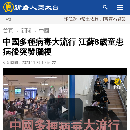
降低對中稀土依賴 川普宣布礦業投資20
首頁
›
新聞
›
中國
中國多種病毒大流行 江蘇8歲童患
病後突發腦梗
更新時間：2023-11-29 19:54:22