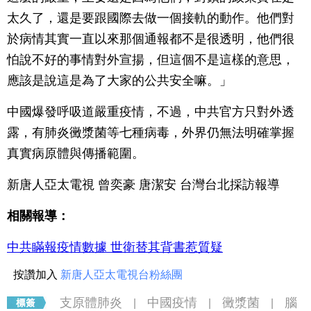
太久了，還是要跟國際去做一個接軌的動作。他們對
於病情其實一直以來那個通報都不是很透明，他們很
怕說不好的事情對外宣揚，但這個不是這樣的意思，
應該是說這是為了大家的公共安全嘛。」
中國爆發呼吸道嚴重疫情，不過，中共官方只對外透
露，有肺炎黴漿菌等七種病毒，外界仍無法明確掌握
真實病原體與傳播範圍。
新唐人亞太電視 曾奕豪 唐潔安 台灣台北採訪報導
相關報導：
中共瞞報疫情數據 世衛替其背書惹質疑
按讚加入
新唐人亞太電視台粉絲團
支原體肺炎
中國疫情
黴漿菌
腦
|
|
|