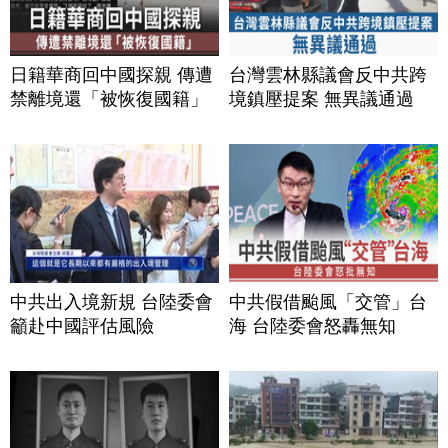
日籍華商回中國探親 傳遭
台灣雲林縣議會反中共跨
禁離境還「被恢復國籍」
境鎮壓提案 無異議通過
中共出入境新規 台陸委會
中共假借颱風「交管」台
籲赴中國評估風險
海 台陸委會怒轟無知