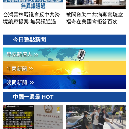
台灣雲林縣議會反中共跨
被問資助中共病毒實驗室
境鎮壓提案 無異議通過
福奇在美國會拒答百次
今日整點新聞
中國一週最 HOT