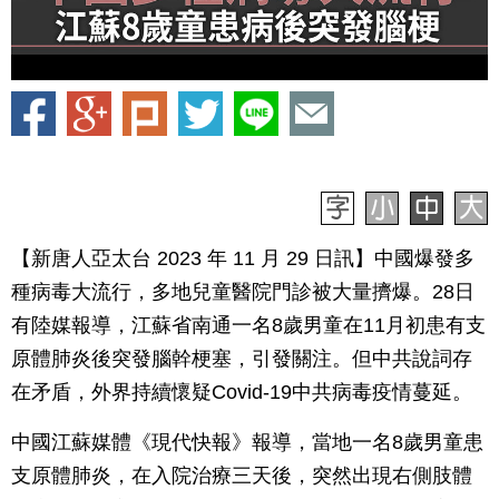
【新唐人亞太台 2023 年 11 月 29 日訊】中國爆發多
種病毒大流行，多地兒童醫院門診被大量擠爆。28日
有陸媒報導，江蘇省南通一名8歲男童在11月初患有支
原體肺炎後突發腦幹梗塞，引發關注。但中共說詞存
在矛盾，外界持續懷疑Covid-19中共病毒疫情蔓延。
中國江蘇媒體《現代快報》報導，當地一名8歲男童患
支原體肺炎，在入院治療三天後，突然出現右側肢體