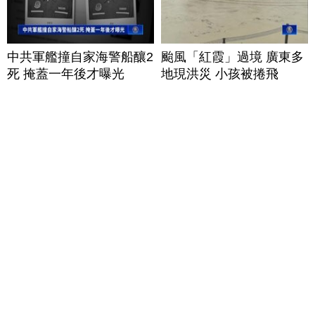
中共軍艦撞自家海警船釀2
颱風「紅霞」過境 廣東多
死 掩蓋一年後才曝光
地現洪災 小孩被捲飛