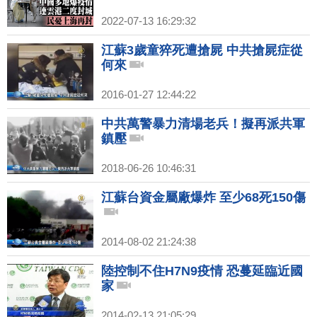
2022-07-13 16:29:32
江蘇3歲童猝死遭搶屍 中共搶屍症從
何來
2016-01-27 12:44:22
中共萬警暴力清場老兵！擬再派共軍
鎮壓
2018-06-26 10:46:31
江蘇台資金屬廠爆炸 至少68死150傷
2014-08-02 21:24:38
陸控制不住H7N9疫情 恐蔓延臨近國
家
2014-02-13 21:05:29