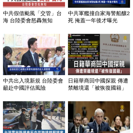
中共假借颱風「交管」台
中共軍艦撞自家海警船釀2
海 台陸委會怒轟無知
死 掩蓋一年後才曝光
中共出入境新規 台陸委會
日籍華商回中國探親 傳遭
籲赴中國評估風險
禁離境還「被恢復國籍」