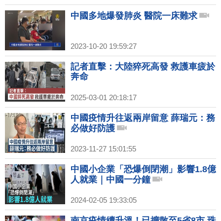
中國多地爆發肺炎 醫院一床難求
2023-10-20 19:59:27
記者直擊：大陸猝死高發 救護車疲於
奔命
2025-03-01 20:18:17
中國疫情升往返兩岸留意 薛瑞元：務
必做好防護
2023-11-27 15:01:55
中國小企業「恐爆倒閉潮」影響1.8億
人就業｜中國一分鐘
2024-02-05 19:33:05
南京疫情續升溫！已擴散至5省8市 珠