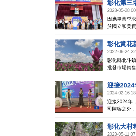
彰化第三
2023-05-28 00
因應畢業季求
於國立和美實
會，邀請36
資上看新臺幣
彰化賞花
2022-06-24 22
彰化縣北斗
批發市場銷
拍照打卡。
行銷。
迎接202
2024-02-16 18
迎接2024
司陣容之外，
彰化大村
2023-05-11 07