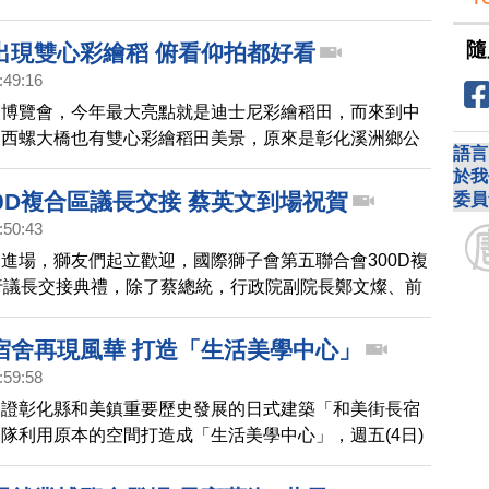
隨
出現雙心彩繪稻 俯看仰拍都好看
:49:16
業博覽會，今年最大亮點就是迪士尼彩繪稻田，而來到中
，西螺大橋也有雙心彩繪稻田美景，原來是彰化溪洲鄉公
語言
第四河川局，為了推廣米食，邀請水尾村社區發展協會種
於我
許多民眾來拍照打卡。
0D複合區議長交接 蔡英文到場祝賀
委員
:50:43
進場，獅友們起立歡迎，國際獅子會第五聯合會300D複
行議長交接典禮，除了蔡總統，行政院副院長鄭文燦、前
徐國勇等人也都受邀出席。
宿舍再現風華 打造「生活美學中心」
:59:58
見證彰化縣和美鎮重要歷史發展的日式建築「和美街長宿
隊利用原本的空間打造成「生活美學中心」，週五(4日)
式，吸引許多在地鄉親和貴賓參加，現場相當熱鬧。一起