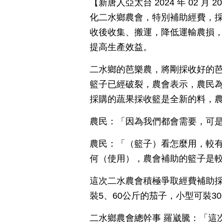
【新唐人亞太台 2024 年 02 
化二水鄉農會，特別補助經費，採
收後收集、搬運，降低運輸農損
提高生產效益。
二水鄉的芭樂農，將剛採收好的
籃子已經破裂，農會表示，農民
採購的蔬果採收籃是全新的料，
農民：「因為我們都會需要，可
農民：「（籃子）看怎麼用，較有
何（使用），農會補助的籃子是
這次二水農會積極爭取經費補助採
裝5、60公斤的茄子，小型可裝3
二水鄉農會總幹事 羅崴騰：「這