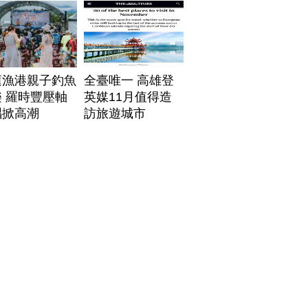
帶
蓮漁港親子釣魚
全臺唯一 高雄登
 羅時豐壓軸
英媒11月值得造
唱掀高潮
訪旅遊城市