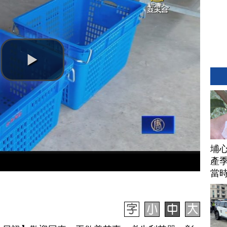
埔
產季
當