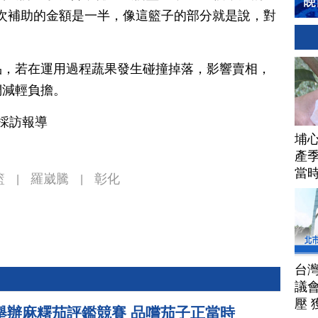
們這次補助的金額是一半，像這籃子的部分就是說，對
品，若在運用過程蔬果發生碰撞掉落，影響賣相，
們減輕負擔。
化採訪報導
埔
產季
當
籃
羅崴騰
彰化
|
|
台
議
壓 
舉辦麻糬茄評鑑競賽 品嚐茄子正當時