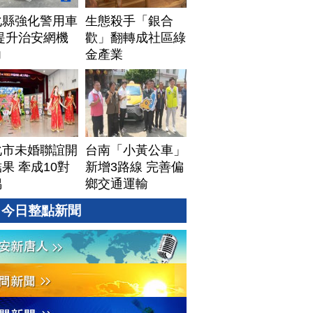
化縣強化警用車
生態殺手「銀合
提升治安網機
歡」翻轉成社區綠
力
金產業
化市未婚聯誼開
台南「小黃公車」
果 牽成10對
新增3路線 完善偏
偶
鄉交通運輸
今日整點新聞