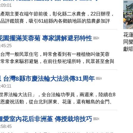
:09:01
產期主要在端午節前後，彰化縣二水農會，22日辦理，
品評鑑競賽，吸引61組縣內各鄉鎮地區的茄農參加評
主廚現場示範各式創意茄子料理，透過鏡頭一起去看看。
花
花園擺滿芙蓉菊 專家講解避邪特性
同樂
:45:25
獻
在台灣一般民眾住宅，時常會看到有一種植物叫做芙蓉
俗常常拿來驅邪避魅，在前往祭祀場所時，民眾甚至會與
身上。尤其在黃曆7月，在花鄉田尾成了熱門商品，到底
用法怎樣才正確，聽聽專家們的說法。
恩 台灣8縣市慶法輪大法洪傳31周年
:40:11
「世界法輪大法日」，全台法輪功學員，兩週來，陸續在8
感恩慶祝活動，從台北到屏東、花蓮，還有離島的金門、
享修煉真善忍的美好，慶祝法輪大法洪傳世界31周年。
鍾愛室內花后非洲堇 傳授栽培技巧
:58:45