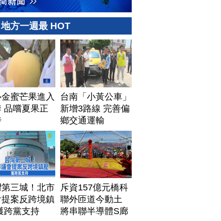
地方一週最 HOT
心金蜜芒果進入
台南「小黃公車」
 品嚐夏果正
新增3路線 完善偏
時
鄉交通運輸
灣第三城！北市
斥資157億元橋科
會提案反跨境鎮
聯外匝道今動土
獲跨黨支持
將串聯半導體S廊