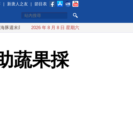
賽
|
新唐人之友
|
節目表
最接近台灣 最快9日可能登陸中國
2026 年 8 月 8 日 星期六
台灣漢光首結合城鎮演習 A
助蔬果採