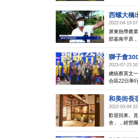
西螺大橋
2022-04-19 07
屏東熱帶農
部嘉南平原
所、經濟部
下的，吸引
獅子會30
2023-07-23 10
總統蔡英文一
合區22日舉
內政部部長
和美街長
2022-03-04 22
歡迎回來。
舍」，經營團
舉行開幕儀
去看看。