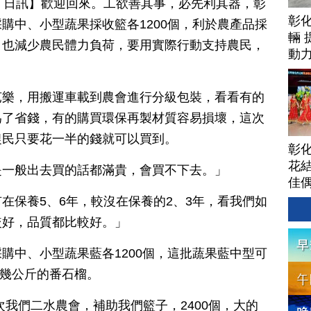
月 20 日訊】歡迎回來。工欲善其事，必先利其器，彰
彰
購中、小型蔬果採收籃各1200個，利於農產品採
輛 
，也減少農民體力負荷，要用實際行動支持農民，
動
芭樂，用搬運車載到農會進行分級包裝，看看有的
為了省錢，有的購買環保再製材質容易損壞，這次
農民只要花一半的錢就可以買到。
彰
花結
是一般出去買的話都滿貴，會買不下去。」
佳
在保養5、6年，較沒在保養的2、3年，看我們如
較好，品質都比較好。」
購中、小型蔬果藍各1200個，這批蔬果藍中型可
0幾公斤的番石榴。
次我們二水農會，補助我們籃子，2400個，大的