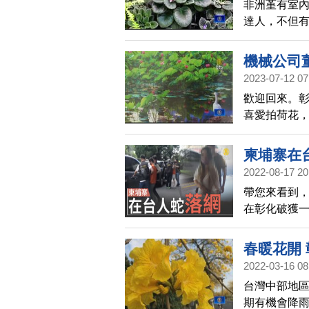
非洲堇有室
達人，不但
氣房，帶您
機械公司
2023-07-12 07
歡迎回來。
喜愛拍荷花，
他，用鏡頭捕
月11日到3
柬埔寨在
後，捐出35
2022-08-17 20
帶您來看到
在彰化破獲一
團已誘騙2名
境。警界人
春暖花開
台灣幫派與
2022-03-16 08
台灣中部地
期有機會降