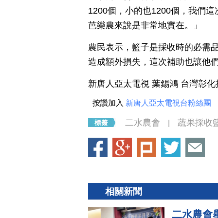
1200個，小的也1200個，我
芭樂農來說是非常地實在。」
農民表示，籃子是採收時的必需
造成額外損失，這次補助也讓他
新唐人亞太電視 葉錫鴻 台灣彰
按讚加入
新唐人亞太電視台粉絲團
二水農會
蔬果採收
|
相關新聞
二水農會