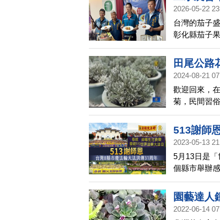
2026-05-22 23
台灣的茄子盛
彰化縣茄子果
鑑，更邀請
田尾公路
2024-08-21 07
歡迎回來，
菊，民間習
抹草一起放在
它的特性與
513謝師
2023-05-13 21
5月13日是
個縣市舉辦
澎湖，他們分
園藝達人
2022-06-14 07