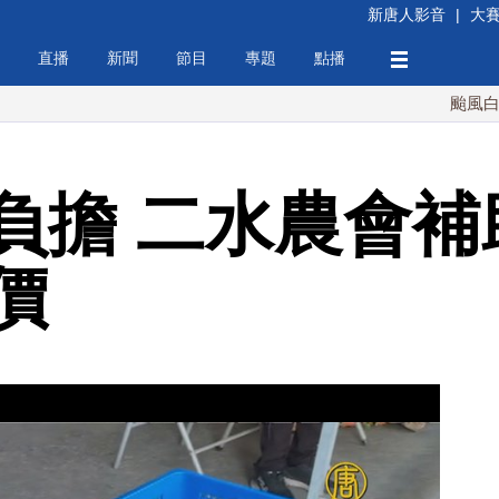
新唐人影音
|
大
直播
新聞
節目
專題
點播
颱風白海豚週末
負擔 二水農會補
價