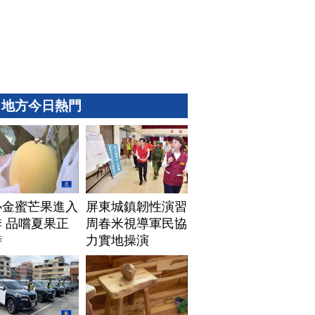
地方今日熱門
心金蜜芒果進入
屏東城鎮韌性演習
 品嚐夏果正
周春米視導軍民協
時
力實地操演