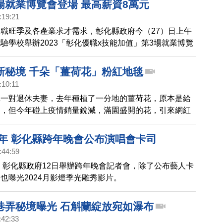
場就業博覽會登場 最高薪資8萬元
:19:21
職旺季及各產業求才需求，彰化縣政府今（27）日上午
驗學校舉辦2023「彰化優職x技能加值」第3場就業博覽
家以上廠商參與徵才，提供1,000個以上工作機會，最高薪
8萬元。
新秘境 千朵「薑荷花」粉紅地毯
:10:11
鎮一對退休夫妻，去年種植了一分地的薑荷花，原本是給
售，但今年碰上疫情銷量銳減，滿園盛開的花，引來網紅
國會議員謝衣鳳，也專程來買花，充當一日網紅，幫農民
4年 彰化縣跨年晚會公布演唱會卡司
:44:59
年，彰化縣政府12日舉辦跨年晚會記者會，除了公布藝人卡
也曝光2024月影燈季光雕秀影片。
巷弄秘境曝光 石斛蘭綻放宛如瀑布
:42:33