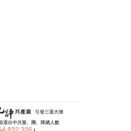
引發三退大潮
前退出中共黨、團、隊總人數
64,832,326
人