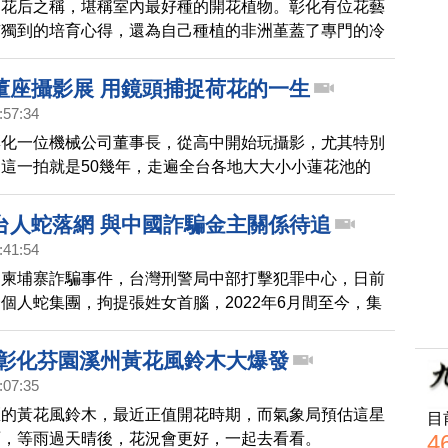
內花后之稱，堪稱室內最好種的開花植物。彰化有位花藝
有獨到的培育心得，還為自己種植的非洲堇蓋了專門的冷
聽到她為何對非洲堇情有獨鍾。
董座攝影展 用鏡頭捕捉荷花的一生
:57:34
彰化一位機械公司董事長，從高中開始玩攝影，尤其特別
這一拍就是50幾年，走遍全台各地大大小小蓮花池的
捉荷花的一生，這次特別從數萬張中選出37張作品，7
0日將在員林市圖書館展出，不藏私的他將在第三場展出
台人蛇落網 與中國詐騙金主關係待追
張作品給慈善機構，讓作品永久流傳。
:41:54
，柬埔寨詐騙事件，台灣刑警局中部打擊犯罪中心，日前
個人蛇集團，拘提張姓女首腦，2022年6月間至今，集
被害人出國，另5名被害人則因檢警即時查獲，而尚未出
士表示，柬埔寨西港的詐騙集團，背後都有中國金主，而
 彰化芬園溪州黃花風鈴木大爆發
人蛇集團在這起龐大詐騙網路中的角色，也受到關注。
:07:35
區的黃花風鈴木，最近正值開花時期，而氣象局預估這星
目
4
雨，等雨過天晴後，花況會更好，一起去看看。