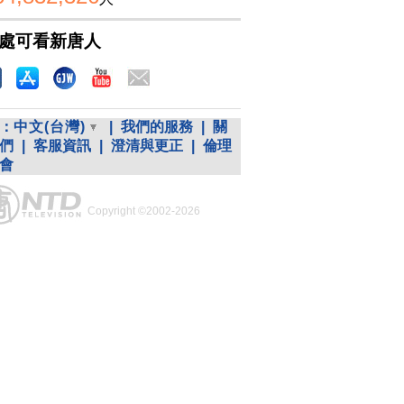
處可看新唐人
：
中文(台灣)
|
我們的服務
|
關
們
|
客服資訊
|
澄清與更正
|
倫理
會
Copyright ©2002-2026