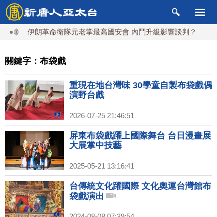
伊朗革命衛隊元老掌最高國安會 內鬥升級影響談判？
德黑
關鍵字：布袋戲
重現在地台灣味 30學童自製布袋戲偶
演野台戲
2026-07-25 21:46:51
屏東布袋戲躍上國際舞台 台日漫畫展
大展掌中技藝
2025-05-21 13:16:41
台傳統文化躍國際 文化奧運台灣館布
袋戲演出
2024-08-08 07:39:54