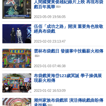
人間國寶黃俊雄紀錄片上映 再現布袋
戲百年風華
2023-05-09 19:56:05
伍佰「成功之路」開演 重要角色致敬
經典布袋戲
2023-02-03 23:13:47
雲林布袋戲日 發揚掌中技藝薪火相傳
2023-01-03 07:46:38
布袋戲黃海岱123歲冥誕 學子操偶展
現薪火相傳
2023-01-02 16:53:09
潮州家族布袋戲班 演活傳統戲曲盼傳
承技藝