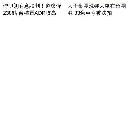
傳伊朗有意談判！道瓊彈
太子集團洗錢大軍在台團
238點 台積電ADR收高
滅 33豪車今被法拍