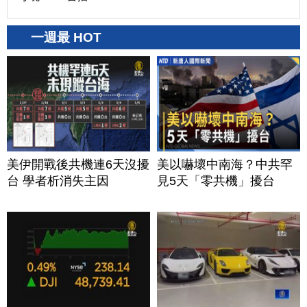
一週最 HOT
美伊開戰後共機連6天沒擾
美以嚇壞中南海？中共罕
台 學者析消失主因
見5天「零共機」擾台