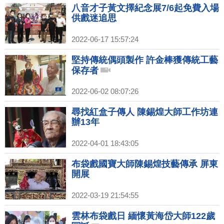
八音才子黃文擇紀念展7/6起免費入場
供戲迷追思
2022-06-17 15:57:24
堅持傳統偶頭製作 許金棒獲傳統工藝
保存者
2022-06-02 08:07:26
尋找紅盒子傳人 陳錫煌大師工作坊連
辦13年
2022-04-01 18:43:05
布袋戲國寶大師陳錫煌技藝傳承 屏東
開展
2022-03-19 21:54:55
雲林布袋戲日 緬懷黃海岱大師122歲