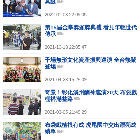
冥誕
2022-01-03 22:09:05
第15屆金掌獎頒獎典禮 看見年輕世代
傳承
2021-10-18 22:05:47
千場無形文化資產振興巡演 全台熱鬧
登場
2021-04-28 15:25:09
奇景！彰化溪州酬神連演20天 布袋戲
棚搭滿整路
2021-03-05 21:49:29
布袋戲植根有成 虎尾國中交出漂亮成
績單