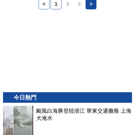
<
1
2
3
>
今日熱門
颱風白海豚登陸浙江 華東交通癱瘓 上海
大淹水