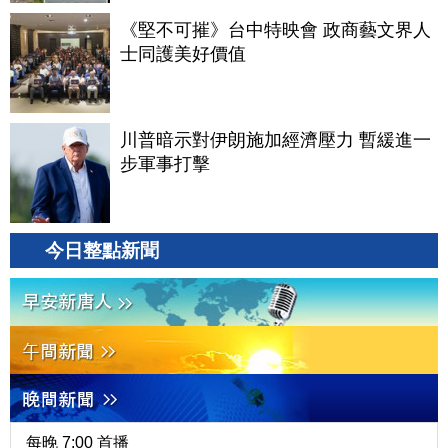
《堅不可摧》台中特映會 政商藝文界人
士同護美好價值
川普暗示對伊朗施加經濟壓力 暫緩進一
步軍事打擊
今日整點新聞
每晚 7:00 首播