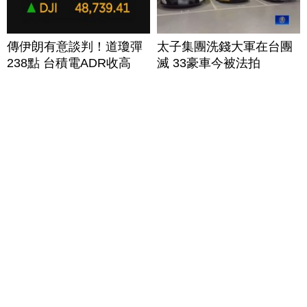
傳伊朗有意談判！道瓊彈
太子集團洗錢大軍在台團
238點 台積電ADR收高
滅 33豪車今被法拍