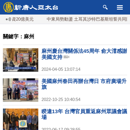
投資20億美元
中東局勢動盪 土耳其沙特巴基斯坦誓共同防禦
關鍵字：麻州
麻州慶台灣關係法45周年 俞大㵢感謝
美國支持
2024-04-05 13:07:14
美國麻州春田再辦台灣日 市府廣場升
旗
2022-10-25 10:40:54
睽違13年 台灣官員重返麻州眾議會議
場
2022-06-17 09:28:55