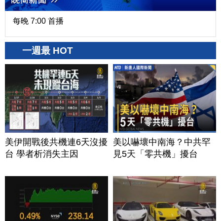
每晚 7:00 首播
一週最 HOT
美伊開戰後共機連6天沒擾
美以嚇壞中南海？中共罕
台 學者析消失主因
見5天「零共機」擾台