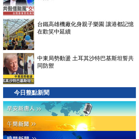
台鐵高雄機廠化身親子樂園 讓港都記憶
在歡笑中延續
中東局勢動盪 土耳其沙特巴基斯坦誓共
同防禦
今日整點新聞