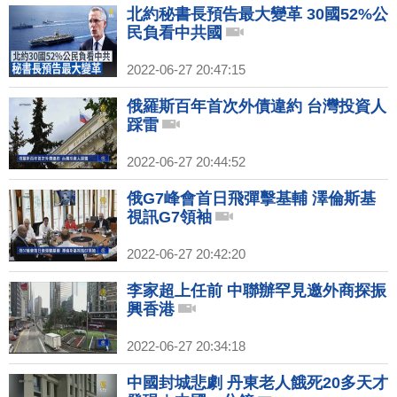
北約秘書長預告最大變革 30國52%公
民負看中共國
2022-06-27 20:47:15
俄羅斯百年首次外債違約 台灣投資人
踩雷
2022-06-27 20:44:52
俄G7峰會首日飛彈擊基輔 澤倫斯基
視訊G7領袖
2022-06-27 20:42:20
李家超上任前 中聯辦罕見邀外商探振
興香港
2022-06-27 20:34:18
中國封城悲劇 丹東老人餓死20多天才