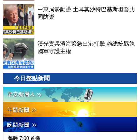
中東局勢動盪 土耳其沙特巴基斯坦誓共
同防禦
漢光實兵濱海緊急出港打擊 賴總統勗勉
國軍守護主權
今日整點新聞
每晚 7:00 首播