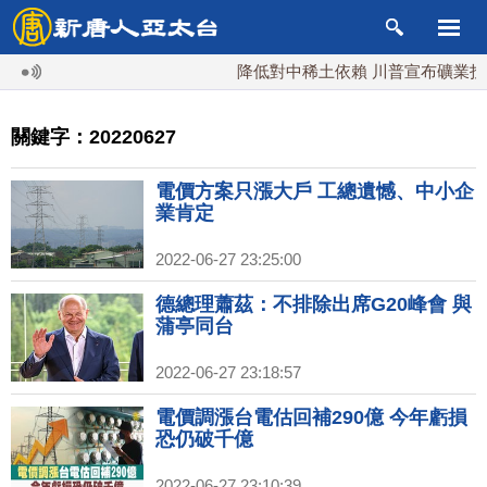
降低對中稀土依賴 川普宣布礦業投資20
關鍵字：20220627
電價方案只漲大戶 工總遺憾、中小企
業肯定
2022-06-27 23:25:00
德總理蕭茲：不排除出席G20峰會 與
蒲亭同台
2022-06-27 23:18:57
電價調漲台電估回補290億 今年虧損
恐仍破千億
2022-06-27 23:10:39