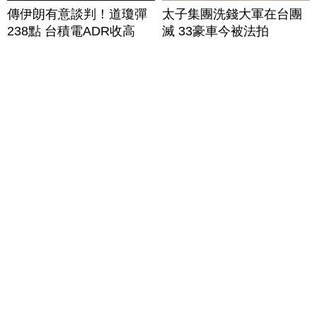
傳伊朗有意談判！道瓊彈
太子集團洗錢大軍在台團
238點 台積電ADR收高
滅 33豪車今被法拍