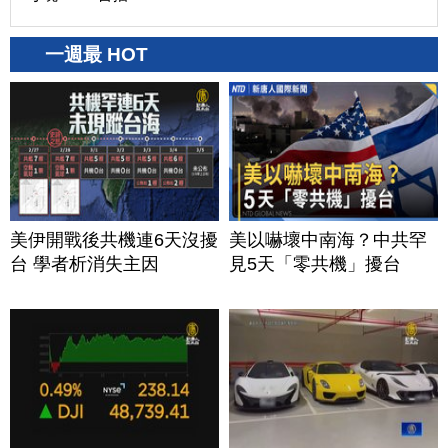
一週最 HOT
美伊開戰後共機連6天沒擾
美以嚇壞中南海？中共罕
台 學者析消失主因
見5天「零共機」擾台