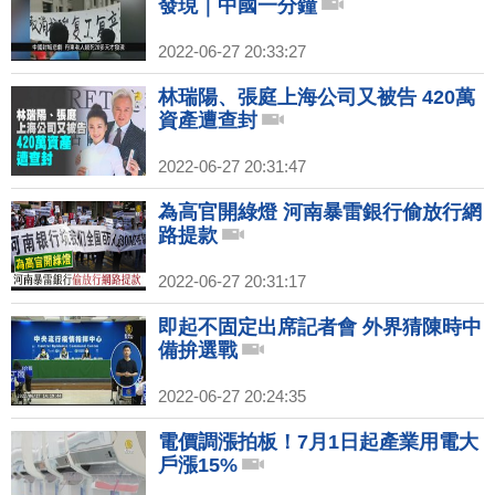
發現｜中國一分鐘
2022-06-27 20:33:27
林瑞陽、張庭上海公司又被告 420萬
資產遭查封
2022-06-27 20:31:47
為高官開綠燈 河南暴雷銀行偷放行網
路提款
2022-06-27 20:31:17
即起不固定出席記者會 外界猜陳時中
備拚選戰
2022-06-27 20:24:35
電價調漲拍板！7月1日起產業用電大
戶漲15%