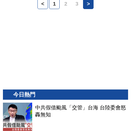
<
1
2
3
>
今日熱門
中共假借颱風「交管」台海 台陸委會怒
轟無知