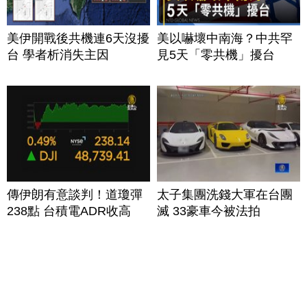
美伊開戰後共機連6天沒擾
美以嚇壞中南海？中共罕
台 學者析消失主因
見5天「零共機」擾台
傳伊朗有意談判！道瓊彈
太子集團洗錢大軍在台團
238點 台積電ADR收高
滅 33豪車今被法拍