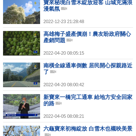
寶來秘境白雪木綻放迎客 山城充滿浪
漫氣氛
2022-12-23 21:28:48
高雄梅子盛產價崩！農友盼政府關心
產銷問題
2022-04-20 08:05:15
南橫全線通車倒數 居民開心探親路近
了
2022-04-20 08:00:42
新寶來一橋完工通車 給地方安全回家
的路
2022-04-05 08:08:21
六龜寶來初梅綻放 白雪木也襯映美景