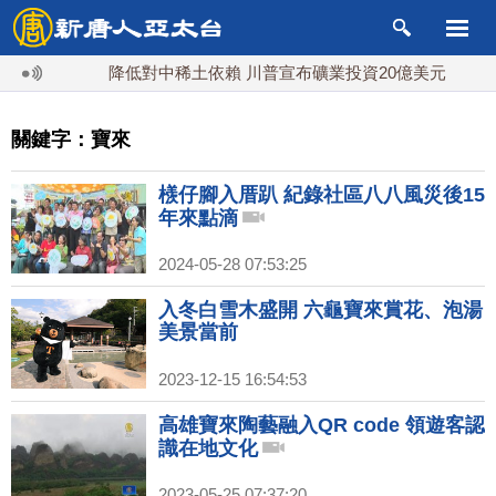
降低對中稀土依賴 川普宣布礦業投資20億美元
中
關鍵字：寶來
檨仔腳入厝趴 紀錄社區八八風災後15
年來點滴
2024-05-28 07:53:25
入冬白雪木盛開 六龜寶來賞花、泡湯
美景當前
2023-12-15 16:54:53
高雄寶來陶藝融入QR code 領遊客認
識在地文化
2023-05-25 07:37:20