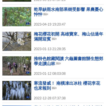
乾旱缺雨水南部果樹受影響 果農憂心
忡忡
2023-04-19 19:20:47
梅花櫻花初開 高雄寶來、梅山估過年
滿開迎賓
2023-01-13 21:28:35
推特色館藏閱讀 六龜圖書館辦生態郊
學走讀山林
2023-01-12 08:03:08
寒流發威！ 南橫凍出冰柱 櫻花李花
也來報到
2022-12-28 07:37:38