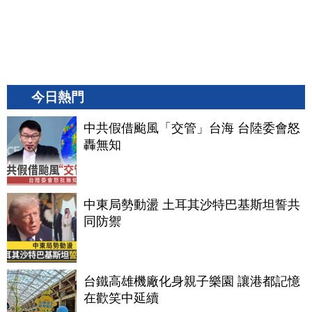
今日熱門
中共假借颱風「交管」台海 台陸委會怒
轟無知
中東局勢動盪 土耳其沙特巴基斯坦誓共
同防禦
台鐵高雄機廠化身親子樂園 讓港都記憶
在歡笑中延續