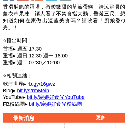
香滑酥脆的蛋塔，微酸微甜的草莓蛋糕，清涼消暑的
薰衣草果凍，讓人看了不禁食指大動，垂涎三尺…想
知道如何在家做出這些美食嗎？請收看「廚娘香Q
秀」！
⭐播出時間：
首播▸ 週五 17:30
重播▸ 週日 12:30 週一 18:00
重播▸ 週二 07:30／10:00
⭐相關連結：
乾淨世界▸
rb.gy/16gwz
Blog▸
bit.ly/2rmMeih
YouTube▸
bit.ly/廚娘好食光YouTube
FB粉絲團▸
bit.ly/廚娘好食光粉絲團
最新消息
更多