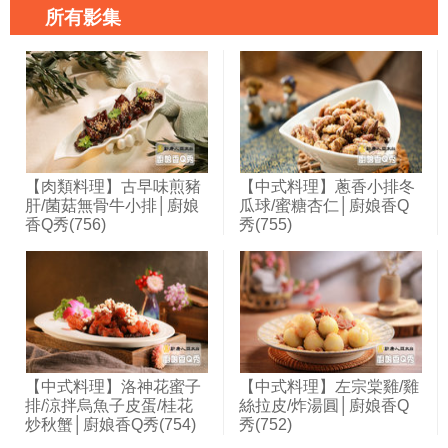
所有影集
【肉類料理】古早味煎豬
【中式料理】蔥香小排冬
肝/菌菇無骨牛小排│廚娘
瓜球/蜜糖杏仁│廚娘香Q
香Q秀(756)
秀(755)
【中式料理】洛神花蜜子
【中式料理】左宗棠雞/雞
排/涼拌烏魚子皮蛋/桂花
絲拉皮/炸湯圓│廚娘香Q
炒秋蟹│廚娘香Q秀(754)
秀(752)