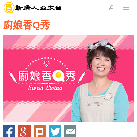
廚娘香Q秀