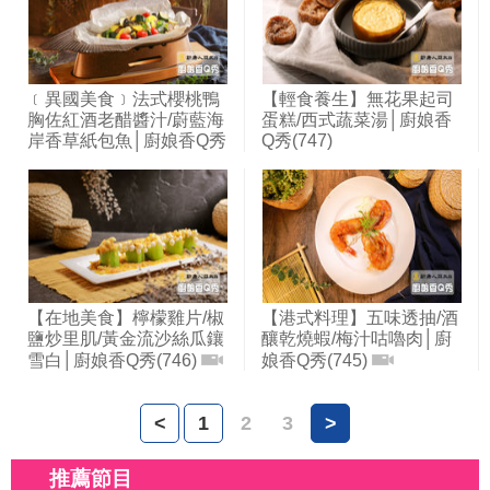
﹝異國美食﹞法式櫻桃鴨
【輕食養生】無花果起司
胸佐紅酒老醋醬汁/蔚藍海
蛋糕/西式蔬菜湯│廚娘香
岸香草紙包魚│廚娘香Q秀
Q秀(747)
(748)
【在地美食】檸檬雞片/椒
【港式料理】五味透抽/酒
鹽炒里肌/黃金流沙絲瓜鑲
釀乾燒蝦/梅汁咕嚕肉│廚
雪白│廚娘香Q秀(746)
娘香Q秀(745)
<
1
2
3
>
推薦節目