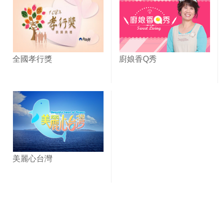
全國孝行獎
廚娘香Q秀
美麗心台灣