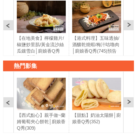
【在地美食】檸檬雞片/
【港式料理】五味透抽/
【創
椒鹽炒里肌/黃金流沙絲
酒釀乾燒蝦/梅汁咕嚕肉
裹帶
瓜鑲雪白│廚娘香Q秀
│廚娘香Q秀(745)預告
白玉
(746)預告
Q秀(
熱門影集
【西式點心】親手做~蘭
【甜點】奶油太陽餅│廚
金豬
姆葡萄夾心餅乾│廚娘香
娘香Q秀(352)
果】
Q秀(309)
棒糖
別節目