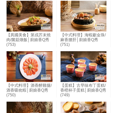
【異國美食】第戎芥末燒
【中式料理】海蝦獻金珠/
肉/菌菇燉飯│廚娘香Q秀
麻香腰肝│廚娘香Q秀
(753)
(751)
【中式料理】酒香醉雞腿/
【蛋糕】古早味布丁蛋糕/
酒香吸吮蝦│廚娘香Q秀
香橙杯子蛋糕│廚娘香Q秀
(750)
(749)