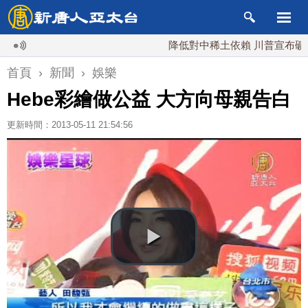
降低對中稀土依賴 川普宣布礦業投資2
首頁
›
新聞
›
娛樂
Hebe彩繪做公益 大方向母親告白
更新時間：2013-05-11 21:54:56