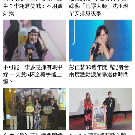
生？李翊君笑喊：不用嫉
綜藝「荒謬大師」沈玉琳
妒我
早安排身後事
不可能！李多慧擁有馬甲
彭佳慧30週年開唱記者會
線 一天竟5杯全糖手搖上
兩度激動淚崩曝退休時間
癮？