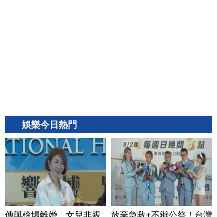
娛樂今日熱門
傳與檢場離婚、女兒非親
放棄急救+不辦公祭！台灣