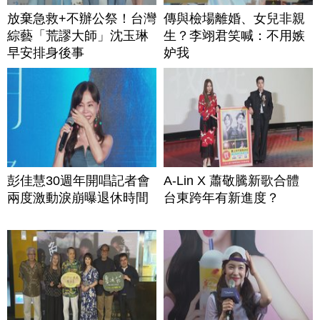
放棄急救+不辦公祭！台灣
傳與檢場離婚、女兒非親
綜藝「荒謬大師」沈玉琳
生？李翊君笑喊：不用嫉
早安排身後事
妒我
彭佳慧30週年開唱記者會
A-Lin X 蕭敬騰新歌合體
兩度激動淚崩曝退休時間
台東跨年有新進度？