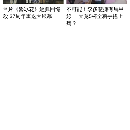
台片《魯冰花》經典回憶
不可能！李多慧擁有馬甲
殺 37周年重返大銀幕
線 一天竟5杯全糖手搖上
癮？