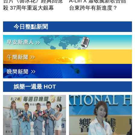
台片《魯冰花》經典回憶
A-Lin X 蕭敬騰新歌合體
殺 37周年重返大銀幕
台東跨年有新進度？
今日整點新聞
娛樂一週最 HOT