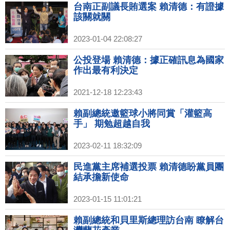
台南正副議長賄選案 賴清德：有證據
該關就關
2023-01-04 22:08:27
公投登場 賴清德：據正確訊息為國家
作出最有利決定
2021-12-18 12:23:43
賴副總統邀籃球小將同賞「灌籃高
手」 期勉超越自我
2023-02-11 18:32:09
民進黨主席補選投票 賴清德盼黨員團
結承擔新使命
2023-01-15 11:01:21
賴副總統和貝里斯總理訪台南 瞭解台