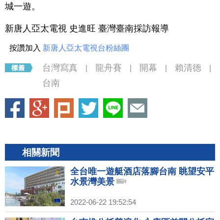
城一遊。
新唐人亞太電視 史進旺 臺灣臺南採訪報導
按讚加入
新唐人亞太電視台粉絲團
台灣寫真
龍舟賽
開幕
賴清德
|
|
|
|
台南
相關新聞
全台唯一遊艇酒店落腳台南 眺望安平
水景灣美景
2022-06-22 19:52:54