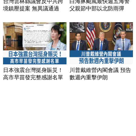
台灣雲林縣議會反中共跨
白海豚颱風最快週五海警
境鎮壓提案 無異議通過
父親節中部以北防雨彈
日本強震台灣挺身賑災！
川普戴維營內閣會議 預告
高市早苗發完整感謝名單
數週內重擊伊朗