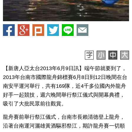
【新唐人亞太台2013年6月9日訊】端午節就要到了，
2013年台南市國際龍舟錦標賽6月8日到12日晚間在台
南安平運河舉行，共有169隊，近4千多位國內外龍舟
好手一起競技，週六晚間舉行祭江儀式與開幕典禮，
吸引了大批民眾前往觀賞。
龍舟賽前舉行祭江儀式，台南市長賴清德登上龍舟，
沿著台南運河灑雄黃酒驅邪祭江，期許龍舟賽一切順