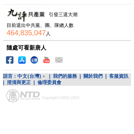
引發三退大潮
目前退出中共黨、團、隊總人數
464,835,047
人
隨處可看新唐人
語言：
中文(台灣)
|
我們的服務
|
關於我們
|
客服資訊
|
澄清與更正
|
倫理委員會
Copyright ©2002-2023