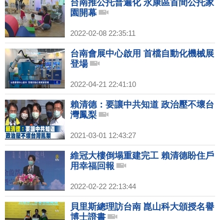
台南推公托普遍化 永康區首間公托家
園開幕
2022-02-08 22:35:11
台南會展中心啟用 首檔自動化機械展
登場
2022-04-21 22:41:10
賴清德：要讓中共知道 政治壓不壞台
灣鳳梨
2021-03-01 12:43:27
維冠大樓倒塌重建完工 賴清德盼住戶
用幸福回報
2022-02-22 22:13:44
貝里斯總理訪台南 崑山科大頒授名譽
博士證書