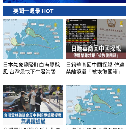
要聞一週最 HOT
日本氣象廳緊盯白海豚颱
日籍華商回中國探親 傳遭
風 台灣最快下午發海警
禁離境還「被恢復國籍」