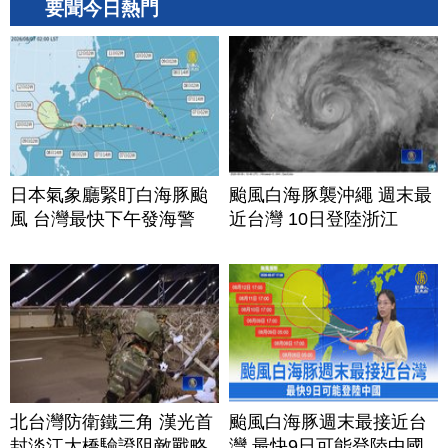
要聞今日熱門
日本氣象廳緊盯白海豚颱
颱風白海豚襲沖繩 週末最
風 台灣最快下午發海警
近台灣 10日登陸浙江
北台灣防衛鐵三角 漢光首
颱風白海豚週末最接近台
封淡江大橋驗證阻敵戰略
灣 最快9日可能登陸中國