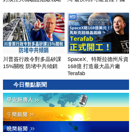
川普簽行政令對多晶矽課
SpaceX、特斯拉德州斥資
15%關稅 防堵中共傾銷
168億 打造最大晶片廠
Terafab
今日整點新聞