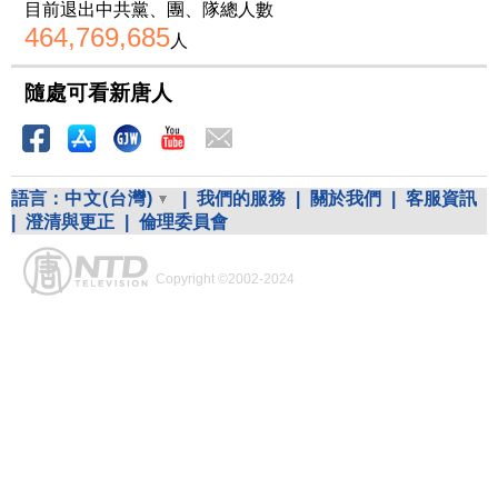
目前退出中共黨、團、隊總人數
464,769,685
人
隨處可看新唐人
語言：
中文(台灣)
|
我們的服務
|
關於我們
|
客服資訊
|
澄清與更正
|
倫理委員會
Copyright ©2002-2024