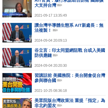
AIT官員：履行承諾助台防衛 國際擴
大支持台灣
2021-09-17 13:35:49
讚台灣半導體生態系 AIT新處長：無
法複製！
2024-09-04 20:09:13
谷立言：印太同盟網阻戰 台或入美國
防供應鏈
2024-09-04 20:20:30
習講話前 美國務院：美台開會促台灣
參與聯合國
2021-10-25 08:36:18
美眾院版台灣政策法 重提「指定」為
非北約盟友