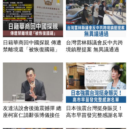
日籍華商回中國探親 傳遭
台灣雲林縣議會反中共跨
禁離境還「被恢復國籍」
境鎮壓提案 無異議通過
友達法說會後拋震撼彈 總
日本強震台灣挺身賑災！
座柯富仁請辭張博儀接任
高市早苗發完整感謝名單