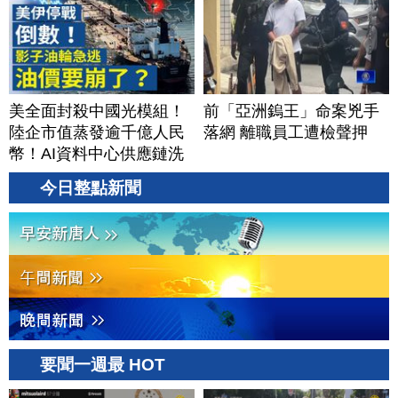
美全面封殺中國光模組！
前「亞洲鎢王」命案兇手
陸企市值蒸發逾千億人民
落網 離職員工遭檢聲押
幣！AI資料中心供應鏈洗
牌？台灣喜迎轉單！成關
今日整點新聞
鍵樞紐？｜#財經新聞
│20260805 (三)
要聞一週最 HOT