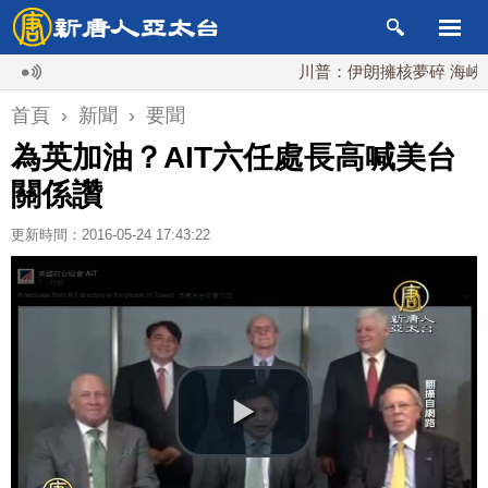
川普：伊朗擁核夢碎 海峽即將
首頁
›
新聞
›
要聞
為英加油？AIT六任處長高喊美台
關係讚
更新時間：2016-05-24 17:43:22