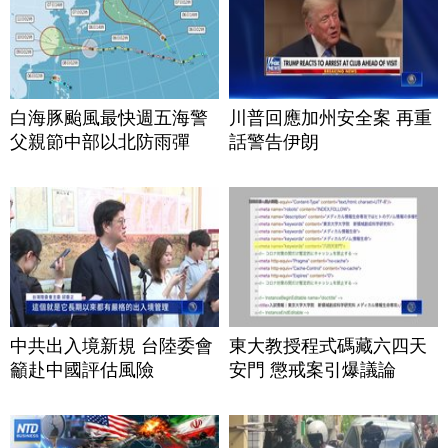
白海豚颱風最快週五海警
川普回應加州安全案 再重
父親節中部以北防雨彈
話警告伊朗
中共出入境新規 台陸委會
東大教授程式碼藏六四天
籲赴中國評估風險
安門 懲戒案引爆議論