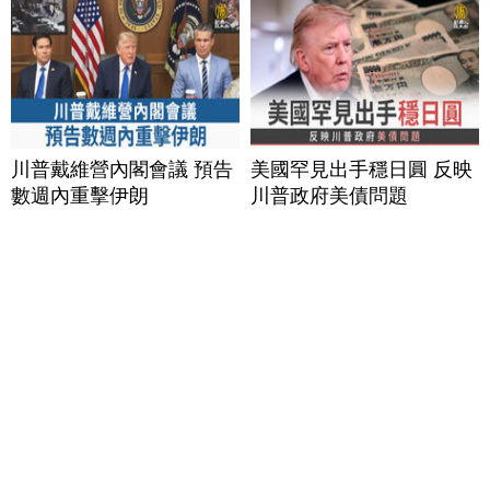
川普戴維營內閣會議 預告
美國罕見出手穩日圓 反映
數週內重擊伊朗
川普政府美債問題