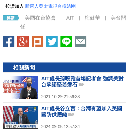
按讚加入
新唐人亞太電視台粉絲團
美國在台協會
AIT
梅健華
美台關
|
|
|
係
相關新聞
AIT處長孫曉雅首場記者會 強調美對
台承諾堅若磐石
2021-10-29 21:56:33
AIT處長谷立言：台灣有望加入美國
國防供應鏈
2024-09-05 12:57:34