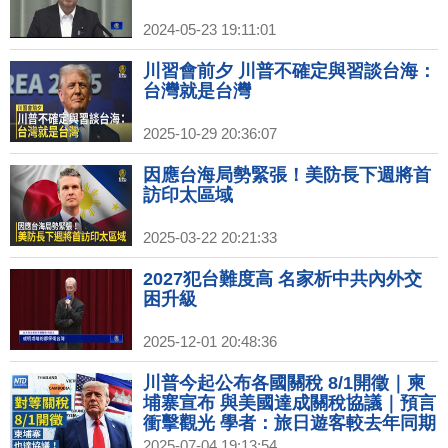
2024-05-23 19:11:01
川習會前夕 川普不確定與習談台海：
台灣就是台灣
2025-10-29 20:36:07
因應台海局勢緊張！美防長下週將首
訪印太區域
2025-03-22 20:21:33
2027犯台難度高 名家析中共內外交
困升級
2025-12-01 20:48:36
川普今起公布各國關稅 8/1開徵｜柬
埔寨宣布 與美國達成關稅協議｜預言
衝擊觀光 學者：旅日遊客較去年同期
略減｜光陽新董座首亮相 柯俊斌：燃
2025-07-04 19:13:54