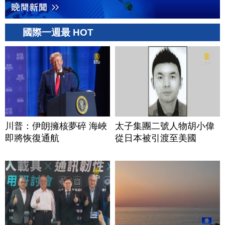
國際一週最 HOT
川普：伊朗擁核夢碎 海峽
太子集團二號人物胡小偉
即將恢復通航
從日本被引渡至美國