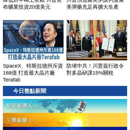
降低對中稀土依賴 川普宣
川普預透露美伊談判進展
布礦業投資20億美元
美彈藥充足再擴大生產
SpaceX、特斯拉德州斥資
防堵中共！川普簽行政令
168億 打造最大晶片廠
對多晶矽課15%關稅
Terafab
今日整點新聞