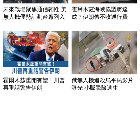
未來戰場聚焦通信韌性 美
霍爾木茲海峽協議將達
無人機優勢計劃台廠列入
成？伊朗傳不收通行費
霍爾木茲重開有望！川普
俄無人機追殺烏平民影片
再重話警告伊朗
曝光 小販驚險逃生