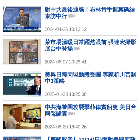
對中共最後通牒！布林肯手握籌碼結
束訪中行
2024-04-26 19:12:12
菜市場溫暖日常躍然眼前 張連宏攝影
展台中登場
2024-06-07 20:29:41
美與日韓同盟動態受矚 專家析川普制
中3策略
2025-01-23 13:25:08
中共海警圍攻襲擊菲律賓船隻 美日台
同聲譴責
2024-06-20 19:40:26
【座談影音】11/24(日)面對美國新政