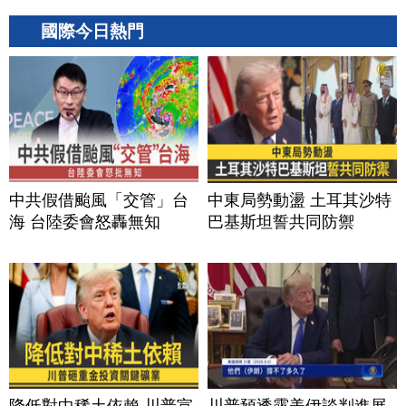
國際今日熱門
中共假借颱風「交管」台
中東局勢動盪 土耳其沙特
海 台陸委會怒轟無知
巴基斯坦誓共同防禦