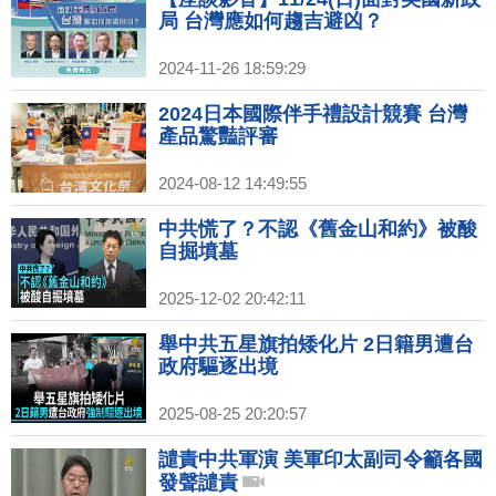
局 台灣應如何趨吉避凶？
2024-11-26 18:59:29
2024日本國際伴手禮設計競賽 台灣
產品驚豔評審
2024-08-12 14:49:55
中共慌了？不認《舊金山和約》被酸
自掘墳墓
2025-12-02 20:42:11
舉中共五星旗拍矮化片 2日籍男遭台
政府驅逐出境
2025-08-25 20:20:57
譴責中共軍演 美軍印太副司令籲各國
發聲譴責