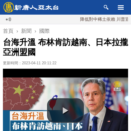
降低對中稀土依賴 川普宣布礦業
首頁
›
新聞
›
國際
台海升溫 布林肯訪越南、日本拉攏
亞洲盟國
更新時間：2023-04-11 20:11:22