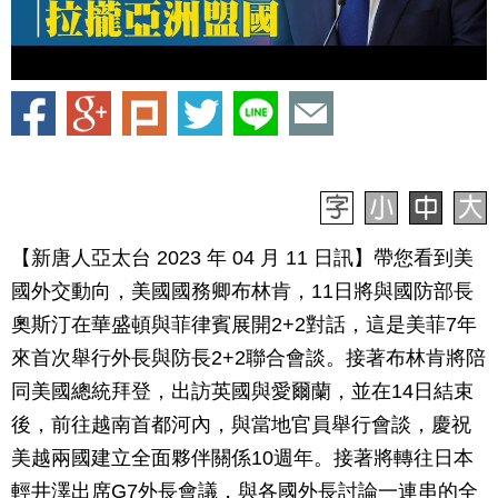
【新唐人亞太台 2023 年 04 月 11 日訊】帶您看到美
國外交動向，美國國務卿布林肯，11日將與國防部長
奧斯汀在華盛頓與菲律賓展開2+2對話，這是美菲7年
來首次舉行外長與防長2+2聯合會談。接著布林肯將陪
同美國總統拜登，出訪英國與愛爾蘭，並在14日結束
後，前往越南首都河內，與當地官員舉行會談，慶祝
美越兩國建立全面夥伴關係10週年。接著將轉往日本
輕井澤出席G7外長會議，與各國外長討論一連串的全