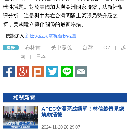
球性議題。對於美國加大與亞洲國家聯繫，法新社報
導分析，這是與中共在台灣問題上緊張局勢升級之
際，美國建立夥伴關係的最新舉措。
按讚加入
新唐人亞太電視台粉絲團
布林肯
美中關係
台灣
G7
越
|
|
|
|
南
日本
|
相關新聞
APEC交漂亮成績單！林信義晉見總
統賴清德
2024-11-20 20:29:07