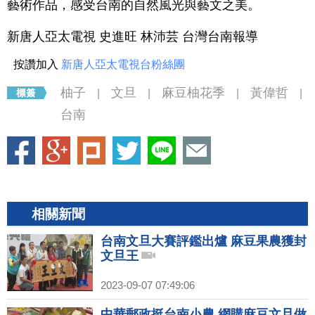
藝術作品，感受台南的自然風光與藝文之美。
新唐人亞太電視 史進旺 林沛芸 台灣台南報導
按讚加入
新唐人亞太電視台粉絲團
柚子
文旦
麻豆柚花季
黃偉哲
|
|
|
|
台南
相關新聞
台南文旦大賽評鑑出爐 麻豆果農獲封
文旦王
2023-09-07 07:49:06
中華郵政挺台南小農 網購麻豆文旦做