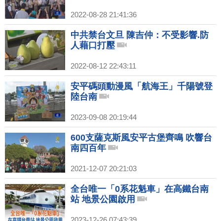
2022-08-28 21:41:36
中共禁台文旦 陳吉仲：不受影響.防
人藉口打壓
2022-08-12 22:43:11
安平碼頭動漫風「航海王」千陽號登
陸台南
2023-09-08 20:19:44
600支薩克斯風安平古堡齊鳴 吹響台
南四百年
2021-12-07 20:21:03
全台唯一「0系花魁車」在高鐵台南
站 地景公園啟用
2023-12-26 07:43:39