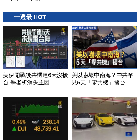
一週最 HOT
美伊開戰後共機連6天沒擾
美以嚇壞中南海？中共罕
台 學者析消失主因
見5天「零共機」擾台