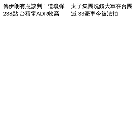
傳伊朗有意談判！道瓊彈
太子集團洗錢大軍在台團
238點 台積電ADR收高
滅 33豪車今被法拍