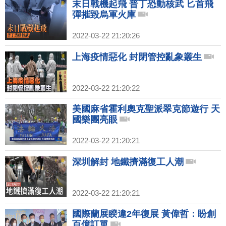
末日戰機起飛 普丁恐動核武 匕首飛
彈摧毀烏軍火庫
2022-03-22 21:20:26
上海疫情惡化 封閉管控亂象叢生
2022-03-22 21:20:22
美國麻省霍利奧克聖派翠克節遊行 天
國樂團亮眼
2022-03-22 21:20:21
深圳解封 地鐵擠滿復工人潮
2022-03-22 21:20:21
國際蘭展睽違2年復展 黃偉哲：盼創
百億訂單