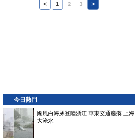
<
1
2
3
>
今日熱門
颱風白海豚登陸浙江 華東交通癱瘓 上海
大淹水