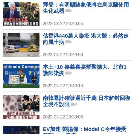
拜登：有明顯跡象俄將在烏克蘭使用
生化武器
2022-03-22 20:46:05
估香港440萬人染疫 港大醫：必然走
向風土病
2022-03-22 20:40:56
本土+10 嘉義喜宴群聚擴大、北市1
護師染疫
2022-03-22 20:40:13
南韓累計確診逼近千萬 日本解封回復
全境不設限
2022-03-22 20:38:06
EV加速 劉揚偉：Model C今年接受