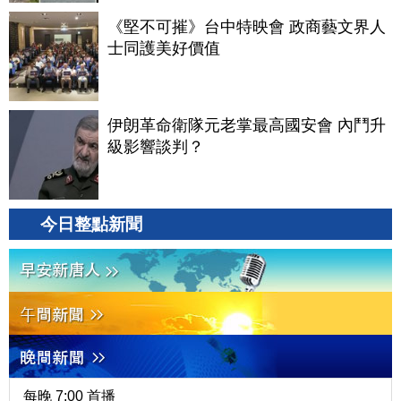
《堅不可摧》台中特映會 政商藝文界人
士同護美好價值
伊朗革命衛隊元老掌最高國安會 內鬥升
級影響談判？
今日整點新聞
每晚 7:00 首播